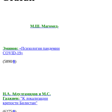
М.Ш. Магомед-
Эминов:
«Психология пандемии
COVID-19»
(5890/
0
)
Н.А. Абдулгамидов и М.С.
Гаджиев:
"К локализации
крепости Билистан"
(6275/
0
)