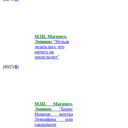
М.Ш. Магомед-
Эминов:
"Нельзя
делать вид, что
ничего не
происходит"
(8925/
0
)
М.Ш. Магомед-
Эминов:
"Борис
Немцов: жертва
Левиафана или
сакральное