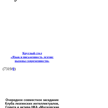
Круглый стол
«Язык и письменность лезгин:
вызовы современности»
(7319/
0
)
Очередное совместное заседание
Клуба лезгинских интеллектуалов,
Совета и актива НКА «Московские