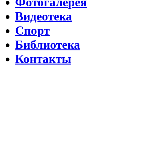
Фотогалерея
Видеотека
Спорт
Библиотека
Контакты
Путин подписал указ о ежегодном проведении недели "Народо
Помогаем Дагестану вместе с Народным фронтом
ВИДЕО Праздничного концерта «ЯРАН СУВАР 2026 в Москве
Московские лезгины отметили Яран Сувар: репортаж с Праздн