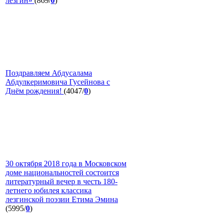
лезгин»
(869/
0
)
Поздравляем Абдусалама
Абдулкеримовича Гусейнова с
Днём рождения!
(4047/
0
)
30 октября 2018 года в Московском
доме национальностей состоится
литературный вечер в честь 180-
летнего юбилея классика
лезгинской поэзии Етима Эмина
(5995/
0
)