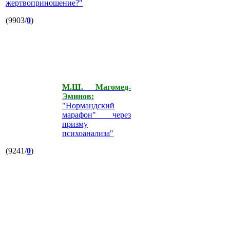
жертвоприношение?"
(9903/
0
)
М.Ш. Магомед-
Эминов:
"Нормандский
марафон" через
призму
психоанализа"
(9241/
0
)