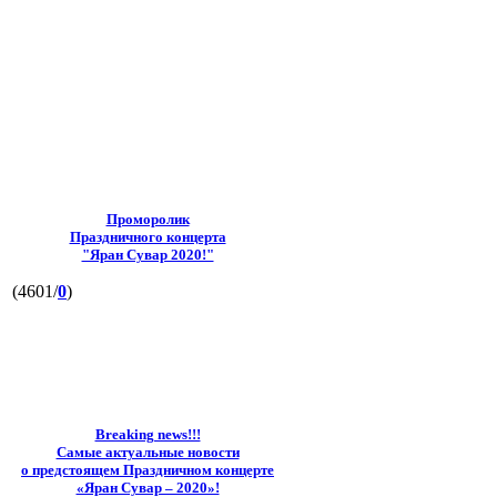
Проморолик
Праздничного концерта
"Яран Сувар 2020!"
(4601/
0
)
Breaking news!!!
Самые актуальные новости
о предстоящем Праздничном концерте
«Яран Сувар – 2020»!