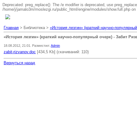
Deprecated: preg_replace(): The /e modifier is deprecated, use preg_replace
/home/j/jamalo3m/moslezgi.ru/public_html/engine/modules/show.full.php on 
Главная
> Библиотека >
«История лезгин» (краткий научно-популярный
«История лезгин» (краткий научно-популярный очерк) - Забит Риз
18.08.2012, 21:01. Разместил:
Admin
zabit-rizvanov.doc
[434,5 Kb] (cкачиваний: 110)
Вернуться назад