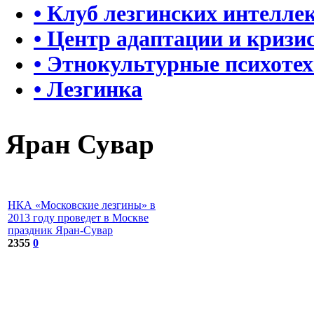
• Клуб лезгинских интелле
• Центр адаптации и кризи
• Этнокультурные психоте
• Лезгинка
Яран Сувар
НКА «Московские лезгины» в
2013 году проведет в Москве
праздник Яран-Сувар
2355
0