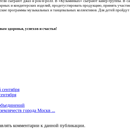
ели сыграют джаз и рок-н-ролл. В «Кузьминках» сыграют кавер-группы. В са
арных и кондитерских изделий, продегустировать продукцию, принять участие 
еские программы музыкальных и танцевальных коллективов. Для детей пройдут 
ам здоровья, успехов и счастья!
 сентября
сентября
 объединений
емлячеств города Москв ...
тавлять комментарии к данной публикации.