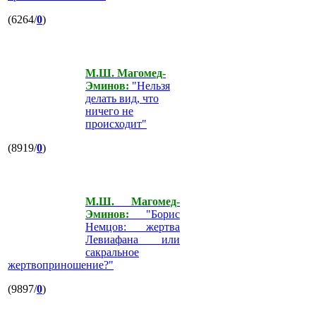
(6264/
0
)
М.Ш. Магомед-
Эминов:
"Нельзя
делать вид, что
ничего не
происходит"
(8919/
0
)
М.Ш. Магомед-
Эминов:
"Борис
Немцов: жертва
Левиафана или
сакральное
жертвоприношение?"
(9897/
0
)