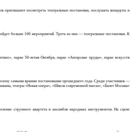
ов приглашают посмотреть театральные постановки, послушать концерты и
ройдет больше 100 мероприятий. Треть из них — театральные постановки. К
ино», парке 50-летия Октября, парке «Ангарские пруды», парке искусств
сезону самыми яркими постановками прошедшего года. Среди участников —
ушкина, театры «Новая опера», «Школа современной пьесы», «Балет Москва»
пление струнного квартета и ансамбля народных инструментов. На сцене