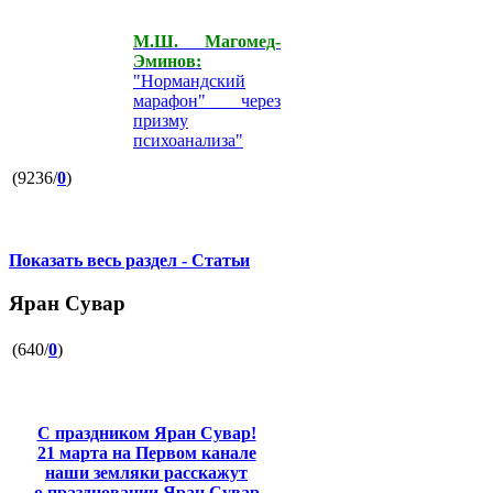
М.Ш. Магомед-
Эминов:
"Нормандский
марафон" через
призму
психоанализа"
(9236/
0
)
Показать весь раздел - Статьи
Яран Сувар
(640/
0
)
С праздником Яран Сувар!
21 марта на Первом канале
наши земляки расскажут
о праздновании Яран Сувар