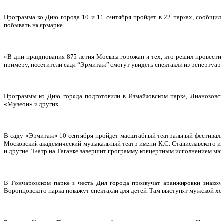
Программа ко Дню города 10 и 11 сентября пройдет в 22 парках, сообщи
побывать на ярмарке.
«В дни празднования 875-летия Москвы горожан и тех, кто решил провести
примеру, посетители сада “Эрмитаж” смогут увидеть спектакли из репертуара
Программы ко Дню города подготовили в Измайловском парке, Лианозовск
«Музеон» и других.
В саду «Эрмитаж» 10 сентября пройдет масштабный театральный фестивал
Московский академический музыкальный театр имени К.С. Станиславского и
и другие. Театр на Таганке завершит программу концертным исполнением мю
В Гончаровском парке в честь Дня города прозвучат аранжировки знако
Воронцовского парка покажут спектакли для детей. Там выступят мужской х