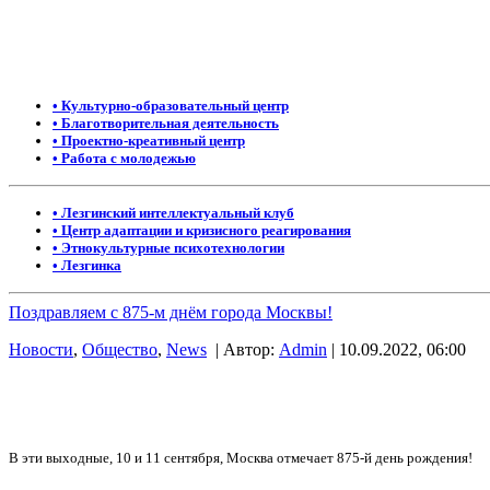
• Культурно-образовательный центр
• Благотворительная деятельность
• Проектно-креативный центр
• Работа с молодежью
• Лезгинский интеллектуальный клуб
• Центр адаптации и кризисного реагирования
• Этнокультурные психотехнологии
• Лезгинка
Поздравляем с 875-м днём города Москвы!
Новости
,
Общество
,
News
| Автор:
Admin
| 10.09.2022, 06:00
В эти выходные, 10 и 11 сентября, Москва отмечает 875-й день рождения!