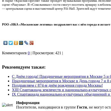
В парке «Красная Пресня» также пройдет музыкальная программа. Исполнит
сцене «Ракушка». В «Сокольниках» гости смогут посетить ярмарку хлебопек
— центральная сцена и выставочный центр Fili Hall. Зрителей ждут тематич
РОО «НКА «Московские лезгины» поздравляет вас с нём города и желает в
Комментариев
0
| Просмотров: 421 |
Рекомендуем также:
С Днём города! Праздничные мероприятия в Москве 5 и 6
Праздничные мероприятия в Москве в День города 7 и 8 
Поздравляем с 874-м днём рождения города Москвы!
XIII Спартакиада землячеств и национально-культурных
IX Cпартакиада национально-культурных объединений и з
Информация
Посетители, находящиеся в группе
Гости
, не могут ос