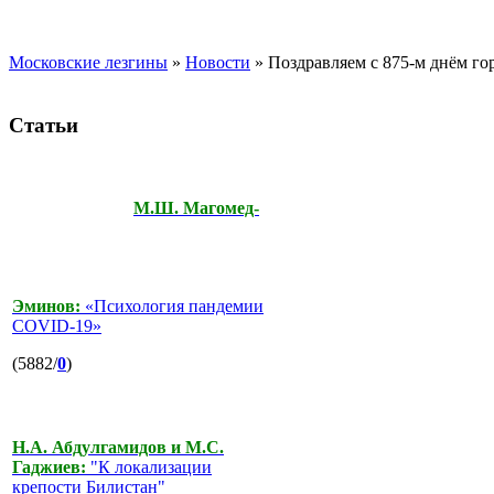
Московские лезгины
»
Новости
» Поздравляем с 875-м днём го
Статьи
М.Ш. Магомед-
Эминов:
«Психология пандемии
COVID-19»
(5882/
0
)
Н.А. Абдулгамидов и М.С.
Гаджиев:
"К локализации
крепости Билистан"