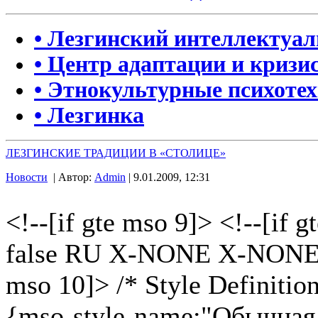
• Лезгинский интеллектуа
• Центр адаптации и кризи
• Этнокультурные психоте
• Лезгинка
ЛЕЗГИНСКИЕ ТРАДИЦИИ В «СТОЛИЦЕ»
Новости
| Автор:
Admin
| 9.01.2009, 12:31
<!--[if gte mso 9]> <!--[if 
false RU X-NONE X-NONE <!-
mso 10]> /* Style Definitio
{mso-style-name:"Обычная 