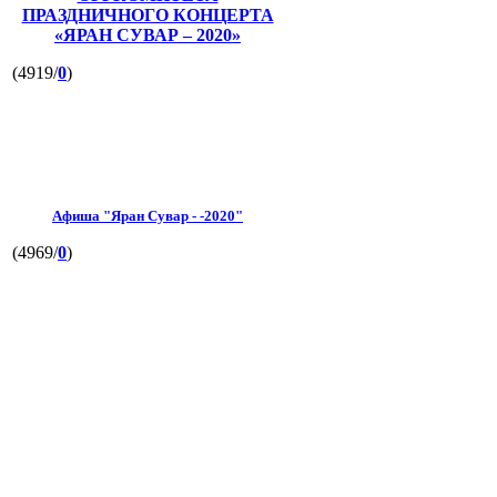
ПРАЗДНИЧНОГО КОНЦЕРТА
«ЯРАН СУВАР – 2020»
(4919/
0
)
Афиша "Яран Сувар - -2020"
(4969/
0
)