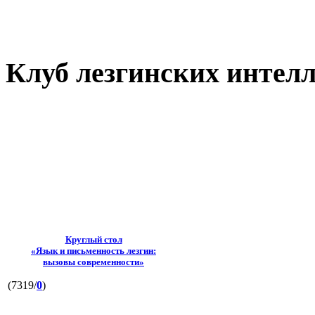
Клуб лезгинских интел
Круглый стол
«Язык и письменность лезгин:
вызовы современности»
(7319/
0
)