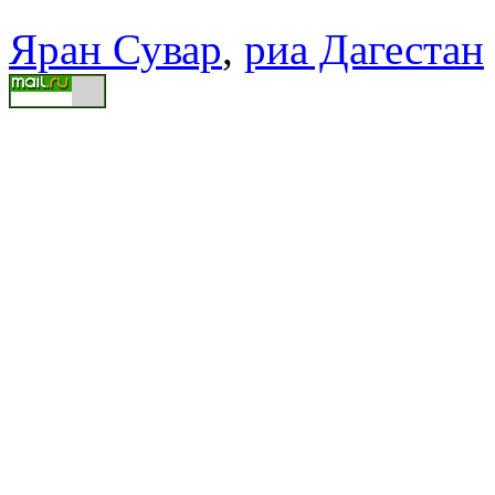
Яран Сувар
,
риа Дагестан