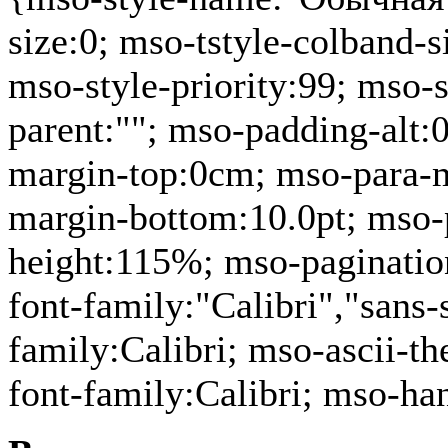
size:0; mso-tstyle-colband-
mso-style-priority:99; mso-s
parent:""; mso-padding-alt:
margin-top:0cm; mso-para-m
margin-bottom:10.0pt; mso-p
height:115%; mso-paginatio
font-family:"Calibri","sans-s
family:Calibri; mso-ascii-t
font-family:Calibri; mso-ha