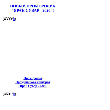
НОВЫЙ ПРОМОРОЛИК
"ЯРАН СУВАР - 2020"!
(4390/
0
)
Проморолик
Праздничного концерта
"Яран Сувар 2020!"
(4601/
0
)