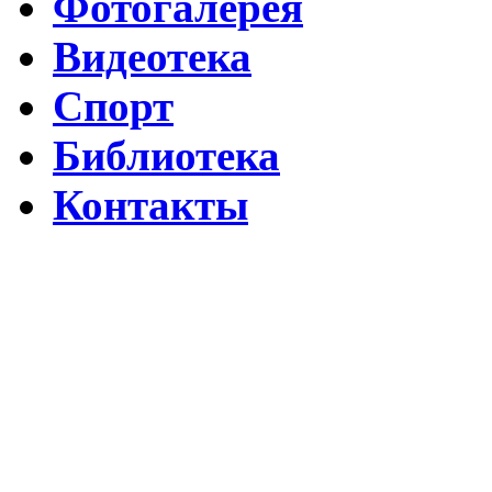
Фотогалерея
Видеотека
Спорт
Библиотека
Контакты
Путин подписал указ о ежегодном проведении недели "Народо
Помогаем Дагестану вместе с Народным фронтом
ВИДЕО Праздничного концерта «ЯРАН СУВАР 2026 в Москве
Московские лезгины отметили Яран Сувар: репортаж с Праздн