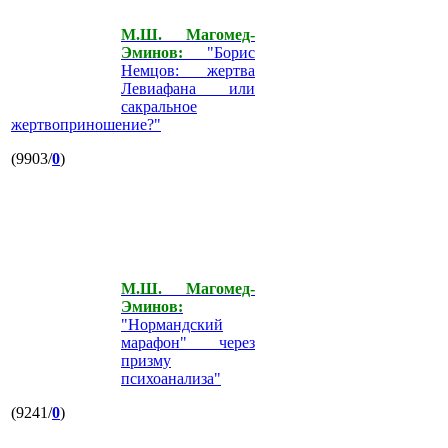
М.Ш. Магомед-
Эминов:
"Борис
Немцов: жертва
Левиафана или
сакральное
жертвоприношение?"
(9903/
0
)
М.Ш. Магомед-
Эминов:
"Нормандский
марафон" через
призму
психоанализа"
(9241/
0
)