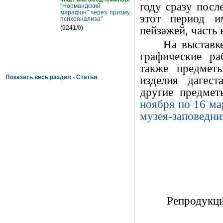
году сразу посл
"Нормандский
марафон" через призму
этот период и
психоанализа"
пейзажей, часть 
(9241/
0
)
На выставк
графические ра
также предмет
Показать весь раздел - Статьи
изделия дагест
другие предмет
ноября по 16 ма
музея-заповедни
Репродукц