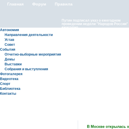
Главная
Форум
Правила
Путин подписал указ о ежегодном
проведении недели "Народов России"
ежегодно
Автономия
Направления деятельности
Устав
Совет
События
Отчетно-выборные мероприятия
Демы
Выставки
Московские лезгины отметили Яран С
Собрания и выступления
репортаж с Праздничного концерта «Я
Сувар 2026 в Москве» в Останкино
Фотогалерея
Видеотека
Спорт
Библиотека
Контакты
Статьи
В Москве открылась х