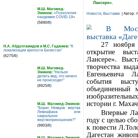
Лансере».
М.Ш. Магомед-
Эминов:
«Психология
Новости
,
Выставки
| Автор:
A
пандемии COVID-19»
(5890/
0
)
27 ноября
Н.А. Абдулгамидов и М.С. Гаджиев:
"К
открытие выс
локализации крепости Билистан"
(6275/
0
)
Лансере». Выст
творчества выд
М.Ш. Магомед-
Евгеньевича Л
Эминов:
"Нельзя
делать вид, что ничего
события высту
не происходит"
(8925/
0
)
объединенный м
изобразительных
истории г. Маха
М.Ш. Магомед-Эминов:
"Борис Немцов: жертва
Впервые Ла
Левиафана или
сакральное
году с целью сб
жертвоприношение?"
к повести Л.Тол
(9903/
0
)
Дагестан живоп
М.Ш. Магомед-Эминов: