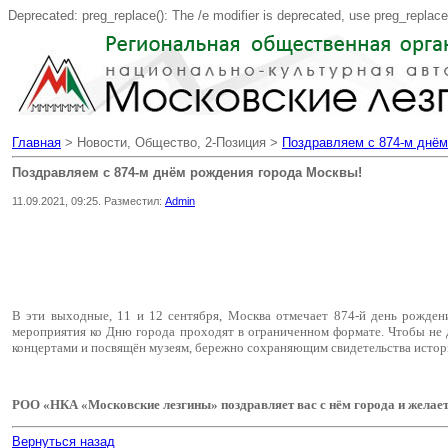
Deprecated: preg_replace(): The /e modifier is deprecated, use preg_replac
Главная
> Новости, Общество, 2-Позиция >
Поздравляем с 874-м днём
Поздравляем с 874-м днём рождения города Москвы!
11.09.2021, 09:25. Разместил:
Admin
В эти выходные, 11 и 12 сентября, Москва отмечает 874-й день рожден
мероприятия ко Дню города проходят в ограниченном формате. Чтобы не д
концертами и посвящён музеям, бережно сохраняющим свидетельства истори
РОО «НКА «Московские лезгины» поздравляет вас с нём города и желает 
Вернуться назад