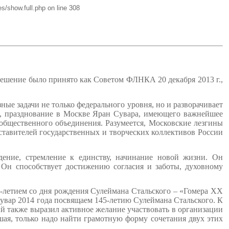
s/show.full.php on line 308
ешение было принято как Советом ФЛНКА 20 декабря 2013 г.,
ые задачи не только федерального уровня, но и разворачивает
ых, празднование в Москве Яран Сувара, имеющего важнейшее
о общественного объединения. Разумеется, Московские лезгины
ставителей государственных и творческих коллективов России
ение, стремление к единству, начинание новой жизни. Он
 Он способствует достижению согласия и заботы, духовному
-летием со дня рождения Сулеймана Стальского – «Гомера ХХ
увар 2014 года посвящаем 145-летию Сулеймана Стальского. К
ый также выразил активное желание участвовать в организации
шая, только надо найти грамотную форму сочетания двух этих