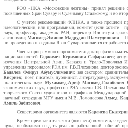
РОО «НКА «Московские лезгины» принял решение о с
посвященных Яран Сувару и Сулейману Стальскому, и во-втор
С учетом рекомендаций ФЛНКА, а также прошлой прак
идеологический, или программный, комитет (если хотите – 
наук, профессор, академик РАН, директор Института фил
автономии;
Магомед-Эминов Мадрудин Шамсудинович
– П
по проведению праздника Яран Сувар отличается от рабочего 
Члены программного оргкомитета: доктор физико-матем
национальностей
Гаджимет Керимович Сафаралиев
; депу
изучения Центральной Азии, Кавказа и Урало-Поволжья И
управления персоналом РЭА им. Г.В.Плеханова, доктор эконо
Бадалов Фейруз Абумуслимович
; зав.сектором сравните
Кисриев
; поэт, писатель, публицист, литературовед, заслу
политических наук
Мухаммед-Ариф Магомед-Галибович
экономических наук, профессор РЭА имени Г.В. Плеханова
творческого Союза художников и графиков Международн
научный сотрудник МГУ имени М.В. Ломоносова
Ахмед Кад
Амиль
Забитович
.
Секретарями оргкомитета являются
Карачева Екатери
Кроме представительского (высшего) комитета, создае
щука, необходимо создать реально работающий рабочий ор