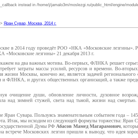
e_callback instead in /home/j/jamalo3m/moslezgi.ru/public_html/engine/module
 >
Яран Сувар, Москва, 2014 г.
скве в 2014 году проведёт РОО «НКА «Московские лезгины». Р
А «Московские лезгины» 21 декабря 2013 г.
укажем на два важных мотива. Во-первых, ФЛНКА решает серьезн
требует затраты массы усилий, ресурсов и времени. Во-втор
для жизни Москвы, конечно же, является задачей региональног
м и ФЛНКА, и других общественных организаций, а также пред
нуя очищение души, обновление личности, духовное возрожд
пла над зимней стужей, света над тьмой, жизни над смертью.
е Яран Сувара. Пользуясь знаменательным событием года – 145
эта. Итак, мы исходим из следующей формулы торжества: Яран С
т Государственной Думы РФ
Абасов Мамед Магарамович
, котор
а встрече Московских лезгин пришли к выводу, что идея хоро