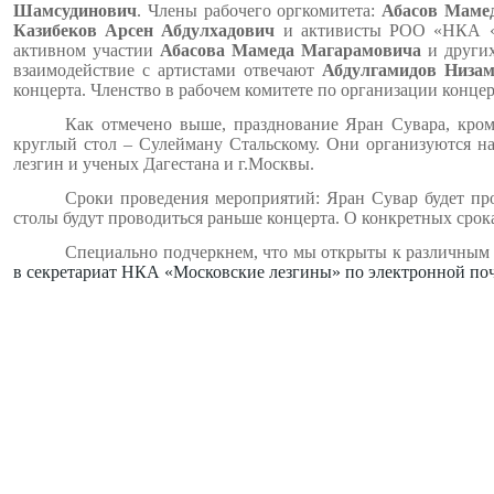
Шамсудинович
. Члены рабочего оргкомитета:
Абасов Маме
Казибеков Арсен Абдулхадович
и
активисты РОО «НКА «М
активном участии
Абасова Мамеда Магарамовича
и других
взаимодействие с артистами отвечают
Абдулгамидов Низа
концерта. Членство в рабочем комитете по организации конце
Как отмечено выше, празднование Яран Сувара, кром
круглый стол – Сулейману Стальскому. Они организуются н
лезгин и ученых Дагестана и г.Москвы.
Сроки проведения мероприятий: Яран Сувар будет пров
столы будут проводиться раньше концерта. О конкретных срок
Специально подчеркнем, что мы открыты к различным 
в секретариат НКА «Московские лезгины» по электронной по