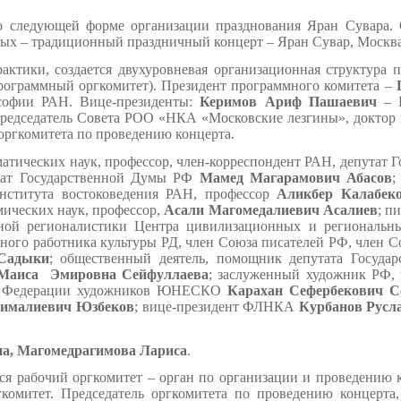
ледующей форме организации празднования Яран Сувара. Он
ых – традиционный праздничный концерт – Яран Сувар, Москва,
тики, создается двухуровневая организационная структура п
программный оргкомитет). Президент программного комитета –
ософии РАН. Вице-президенты:
Керимов Ариф Пашаевич
– П
редседатель Совета РОО «НКА «Московские лезгины», доктор 
оргкомитета по проведению концерта.
атических наук, профессор, член-корреспондент РАН, депутат 
тат Государственной Думы РФ
Мамед Магарамович Абасов
нститута востоковедения РАН, профессор
Аликбер Калабек
мических наук, профессор,
Асали Магомедалиевич Асалиев
; п
льной регионалистики Центра цивилизационных и регионал
женного работника культуры РД, член Союза писателей РФ, член
 Садыки
; общественный деятель, помощник депутата Госуд
Маиса Эмировна Сейфуллаева
; заслуженный художник РФ, 
ой Федерации художников ЮНЕСКО
Карахан Сефербекович С
ималиевич Юзбеков
; вице-президент ФЛНКА
Курбанов Русл
на, Магомедрагимова Лариса
.
тся рабочий оргкомитет – орган по организации и проведению к
гкомитет. Председатель оргкомитета по проведению концерт