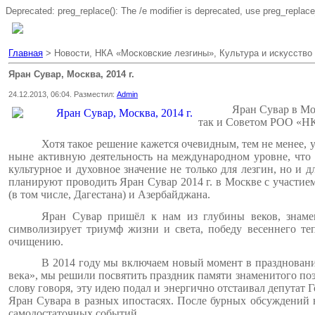
Deprecated: preg_replace(): The /e modifier is deprecated, use preg_replac
Главная
> Новости, НКА «Московские лезгины», Культура и искусство
Яран Сувар, Москва, 2014 г.
24.12.2013, 06:04. Разместил:
Admin
Яран Сувар в Мо
так и Советом РОО «НК
Хотя такое решение кажется очевидным, тем не менее, 
ныне активную деятельность на международном уровне, что 
культурное и духовное значение не только для лезгин, но и 
планируют проводить Яран Сувар 2014 г. в Москве с участие
(в том числе, Дагестана) и Азербайджана.
Яран Сувар пришёл к нам из глубины веков, знаме
символизирует триумф жизни и света, победу весеннего те
очищению.
В 2014 году мы включаем новый момент в праздновани
века», мы решили посвятить праздник памяти знаменитого по
слову говоря, эту идею подал и энергично отстаивал депута
Яран Сувара в разных ипостасях. После бурных обсуждений н
самодостаточных событий.