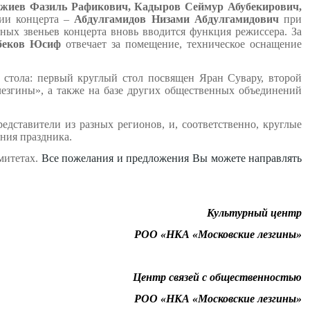
джиев Фазиль Рафикович, Кадыров Сеймур Абубекирович,
ции концерта –
Абдулгамидов Низами Абдулгамидович
при
ных звеньев концерта вновь вводится функция режиссера. За
беков Юсиф
отвечает за помещение, техническое оснащение
 стола: первый круглый стол посвящен Яран Сувару, второй
езгины», а также на базе других общественных объединений
едставители из разных регионов, и, соответственно, круглые
ния праздника.
митетах.
Все пожелания и предложения Вы можете направлять
Культурный центр
РОО «НКА «Московские лезгины»
Центр связей с общественностью
РОО «НКА «Московские лезгины»