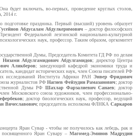
а будет включать, во-первых, проведение круглых столов,
 2014 г.
о подготовке праздника. Первый (высший) уровень образует
Гусейнов Абдусалам Абдулкеримович
– доктор философских
резидент Федеральной лезгинской национально-культурной
психологических наук, профессор.
Таким образом, оргкомитет
Государственной Думы, Председатель Комитета ГД РФ по делам
;
Низами Абдулгамидович Абдулгамидов
; директор Центра
ович Аликберов
; заведующий кафедрой экономики труда и
исатель, кандидат исторических наук, член Союза писателей РФ
ьных исследований Института Африки РАН
Энвер Фридович
 Союза журналистов РФ
Нагиев Фейзудин Рамазанович
; доктор
арственной Думы РФ
Шахлар Фарзалиевич Санаев
; доктор
член Московского союза художников, член профессионально-
ефербеков
; доктор биологических наук, профессор, ведущий
ан Вячеславович
; председатель исполкома ФЛНКА
Саркаров
онцерта Яран Сувар - чтобы не получилось как лебедь, рак и
а, посвященного Яран Сувару –
Магомед-Эминов Мадрудин