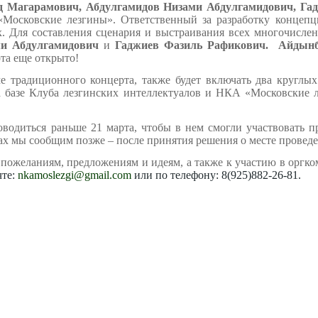
д Магарамович, Абдулгамидов Низами Абдулгамидович, Га
осковские лезгины». Ответственный за разработку концеп
. Для составления сценария и выстраивания всех многочислен
ми Абдулгамидович
и
Гаджиев Фазиль Рафикович
.
Айдын
рта еще открыто!
е традиционного концерта, также будет включать два круглых
а базе Клуба лезгинских интеллектуалов и НКА «Московские л
одиться раньше 21 марта, чтобы в нем смогли участвовать пр
ах мы сообщим позже – после принятия решения о месте проведе
пожеланиям, предложениям и идеям, а также к участию в оргко
чте:
nkamoslezgi
@
gmail
.
com
или по телефону: 8(925)882-26-81.