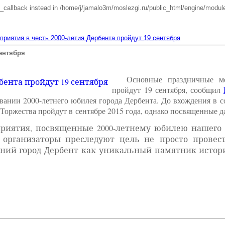
e_callback instead in /home/j/jamalo3m/moslezgi.ru/public_html/engine/module
риятия в честь 2000-летия Дербента пройдут 19 сентября
ентября
Основные праздничные ме
пройдут 19 сентября, сообщил
вании 2000-летнего юбилея города Дербента. До вхождения в с
оржества пройдут в сентябре 2015 года, однако посвященные д
риятия, посвященные 2000-летнему юбилею нашего др
то организаторы преследуют цель не просто пров
вний город Дербент как уникальный памятник истор