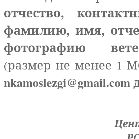
отчество, контак
фамилию, имя, отче
фотографию вете
(размер не менее 1 М
nkamoslezgi
@
gmail
.
com
д
Цен
РО