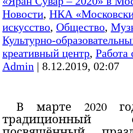
«Яран Сувар – 2020» в Мо
Новости
,
НКА «Московски
искусство
,
Общество
,
Муз
Культурно-образовательны
креативный центр
,
Работа
Admin
| 8.12.2019, 02:07
В марте 2020 го
традиционный е
посвящённый праз