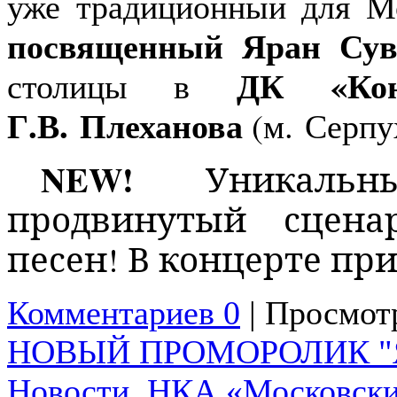
уже традиционный для 
посвященный Яран Сув
ДК «Кон
столицы в
Г.В. Плеханова
(м. Серпу
NEW
!
Уникальны
продвинутый сцена
песен! В концерте пр
Комментариев 0
| Просмотр
НОВЫЙ ПРОМОРОЛИК "ЯР
Новости
,
НКА «Московски