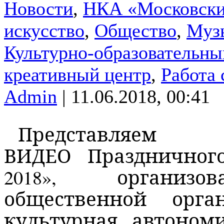
Новости
,
НКА «Московски
искусство
,
Общество
,
Муз
Культурно-образовательны
креативный центр
,
Работа
Admin
| 11.06.2018, 00:41
Представляем
ВИДЕО Праздничног
2018», организо
общественной орга
культурная автоном