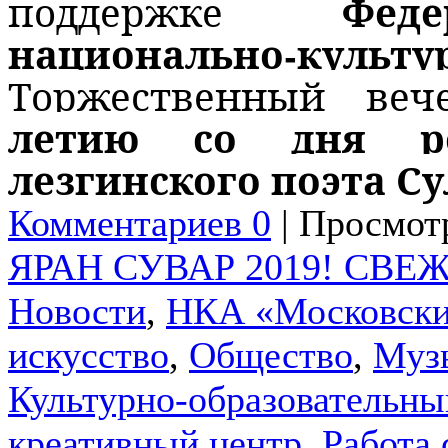
Фед
поддержке
национально-ку
Торжественный ве
летию со дня ро
лезгинского поэта С
Комментариев 0
| Просмотр
ЯРАН СУВАР 2019! СВЕ
Новости
,
НКА «Московски
искусство
,
Общество
,
Муз
Культурно-образовательны
креативный центр
,
Работа