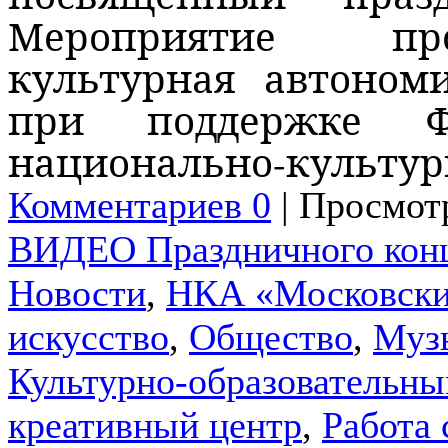
Мероприятие про
культурная автоном
при поддержке Фе
национально-культу
Комментариев 0
| Просмотр
ВИДЕО Праздничного кон
Новости
,
НКА «Московски
искусство
,
Общество
,
Муз
Культурно-образовательны
креативный центр
,
Работа