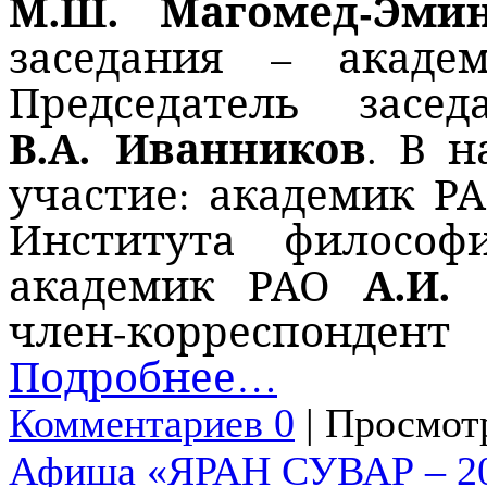
М.Ш. Магомед-Эми
заседания – акад
Председатель зас
В.А. Иванников
. В 
участие: академик Р
Института филос
А.И.
академик РАО
член-корреспонд
Подробнее…
Комментариев 0
| Просмотр
Афиша «ЯРАН СУВАР – 2