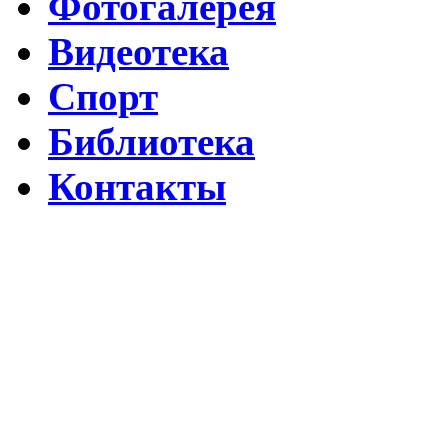
Фотогалерея
Видеотека
Спорт
Библиотека
Контакты
Путин подписал указ о ежегодном проведении недели "Народо
Помогаем Дагестану вместе с Народным фронтом
ВИДЕО Праздничного концерта «ЯРАН СУВАР 2026 в Москве
Московские лезгины отметили Яран Сувар: репортаж с Праздн