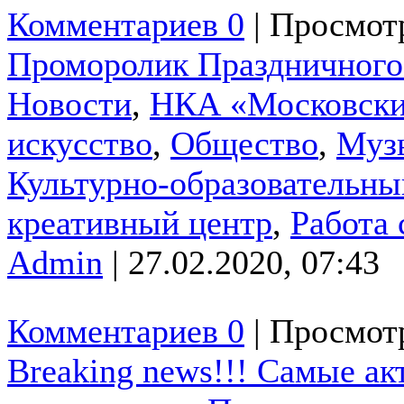
Комментариев 0
| Просмотр
Проморолик Праздничного 
Новости
,
НКА «Московски
искусство
,
Общество
,
Муз
Культурно-образовательны
креативный центр
,
Работа
Admin
| 27.02.2020, 07:43
Комментариев 0
| Просмотр
Breaking news!!! Самые ак