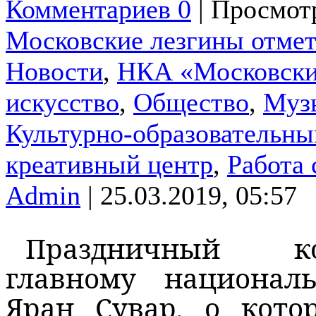
Комментариев 0
| Просмотр
Московские лезгины отмет
Новости
,
НКА «Московски
искусство
,
Общество
,
Муз
Культурно-образовательны
креативный центр
,
Работа
Admin
| 25.03.2019, 05:57
Праздничный ко
главному национал
Яран Сувар, о кото