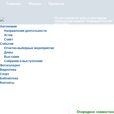
Главная
Форум
Правила
Путин подписал указ о ежегодном
проведении недели "Народов России"
ежегодно
Автономия
Направления деятельности
Устав
Совет
События
Отчетно-выборные мероприятия
Демы
Выставки
Московские лезгины отметили Яран С
Собрания и выступления
репортаж с Праздничного концерта «Я
Сувар 2026 в Москве» в Останкино
Фотогалерея
Видеотека
Спорт
Библиотека
Контакты
Новости
Очередное совместное