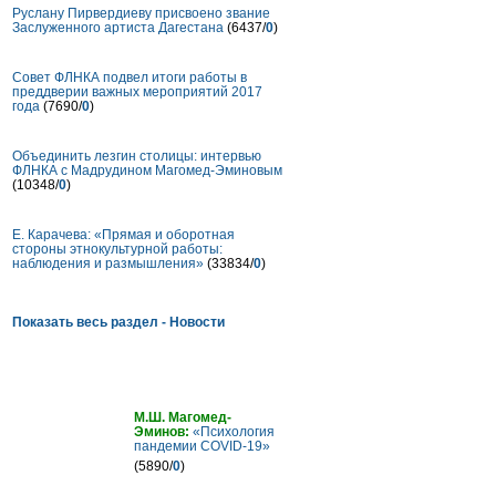
Руслану Пирвердиеву присвоено звание
Заслуженного артиста Дагестана
(6437/
0
)
Совет ФЛНКА подвел итоги работы в
преддверии важных мероприятий 2017
года
(7690/
0
)
Объединить лезгин столицы: интервью
ФЛНКА с Мадрудином Магомед-Эминовым
(10348/
0
)
Е. Карачева: «Прямая и оборотная
стороны этнокультурной работы:
наблюдения и размышления»
(33834/
0
)
Показать весь раздел - Новости
Статьи
М.Ш. Магомед-
Эминов:
«Психология
пандемии COVID-19»
(5890/
0
)