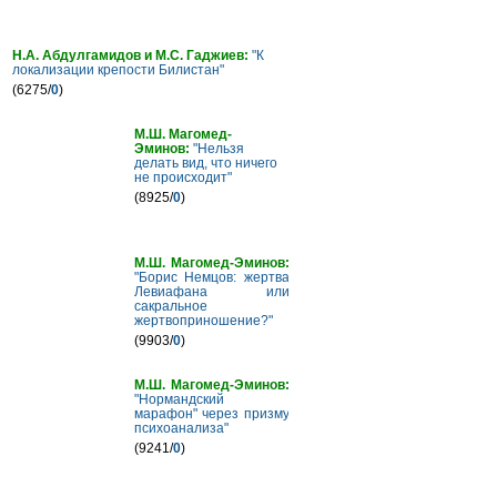
Н.А. Абдулгамидов и М.С. Гаджиев:
"К
локализации крепости Билистан"
(6275/
0
)
М.Ш. Магомед-
Эминов:
"Нельзя
делать вид, что ничего
не происходит"
(8925/
0
)
М.Ш. Магомед-Эминов:
"Борис Немцов: жертва
Левиафана или
сакральное
жертвоприношение?"
(9903/
0
)
М.Ш. Магомед-Эминов:
"Нормандский
марафон" через призму
психоанализа"
(9241/
0
)