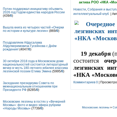
актива РОО «НКА «Мос
Путин поддержал инициативу объявить
Новости
,
Собрания и выступ
2026 год Годом единства народов России
интеллектуальный клуб
| Ав
(439/
0
)
Вышла книга из четырех частей «Очерки
по истории и культуре лезгин»
(869/
0
)
Поздравляем Абдусалама
Абдулкеримовича Гусейнова с Днём
рождения!
(4047/
0
)
19 декабря
(п
состоится
оче
30 октября 2018 года в Московском доме
национальностей состоится литературный
лезгинских ин
вечер в честь 180-летнего юбилея классика
лезгинской поэзии Етима Эмина
(5995/
0
)
«НКА «Московс
Комментариев 0
| Просмотров
Заседание президиума Совета по
межнациональным отношениям при
Президенте РФ
(8285/
0
)
Московские лезгины в гостях у «Вечерней
Москвы»: фото и видео эфира рубрики
Московские лезгины
»
Со
«Народы Москвы»
(7739/
0
)