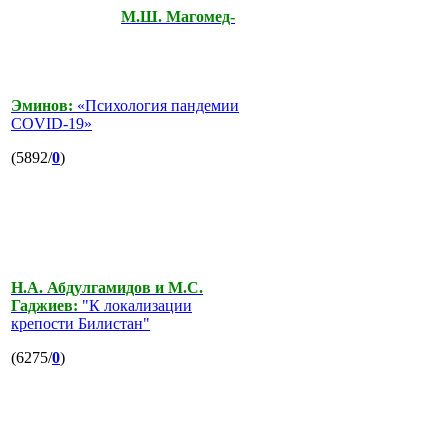
М.Ш. Магомед-
Эминов:
«Психология пандемии
COVID-19»
(5892/
0
)
Н.А. Абдулгамидов и М.С.
Гаджиев:
"К локализации
крепости Билистан"
(6275/
0
)