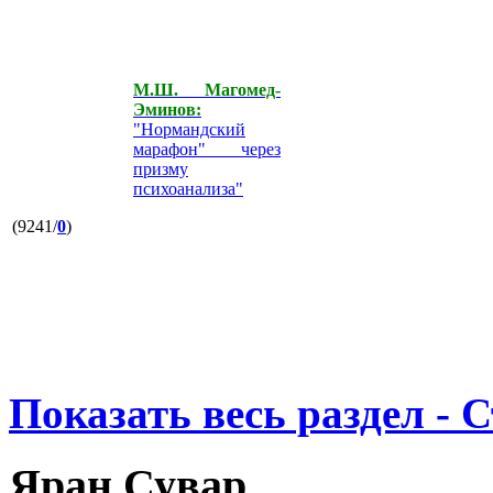
М.Ш. Магомед-
Эминов:
"Нормандский
марафон" через
призму
психоанализа"
(9241/
0
)
Показать весь раздел - 
Яран Сувар