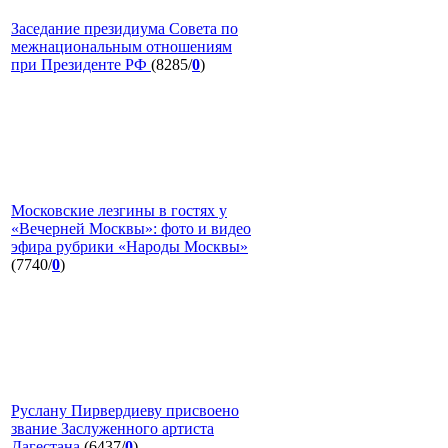
Заседание президиума Совета по
межнациональным отношениям
при Президенте РФ
(8285/
0
)
Московские лезгины в гостях у
«Вечерней Москвы»: фото и видео
эфира рубрики «Народы Москвы»
(7740/
0
)
Руслану Пирвердиеву присвоено
звание Заслуженного артиста
Дагестана
(6437/
0
)