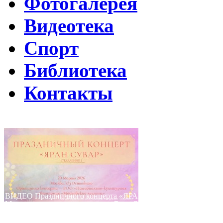
Фотогалерея
Видеотека
Спорт
Библиотека
Контакты
Путин подписал указ о ежегодном проведении недели "Народо
Помогаем Дагестану вместе с Народным фронтом
ВИДЕО Праздничного концерта «ЯРАН СУВАР 2026 в Москве
Московские лезгины отметили Яран Сувар: репортаж с Праздн