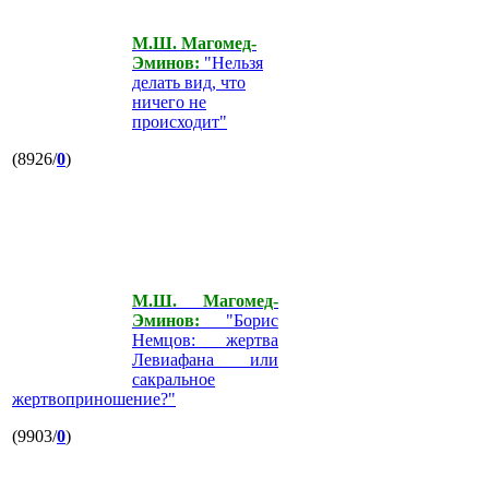
М.Ш. Магомед-
Эминов:
"Нельзя
делать вид, что
ничего не
происходит"
(8926/
0
)
М.Ш. Магомед-
Эминов:
"Борис
Немцов: жертва
Левиафана или
сакральное
жертвоприношение?"
(9903/
0
)