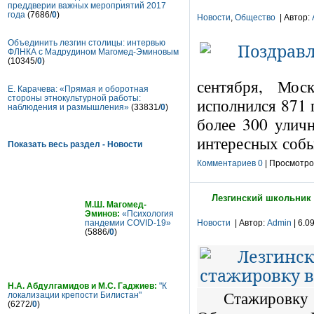
преддверии важных мероприятий 2017
года
(7686/
0
)
Новости
,
Общество
| Автор:
Объединить лезгин столицы: интервью
ФЛНКА с Мадрудином Магомед-Эминовым
(10345/
0
)
сентября, Мос
Е. Карачева: «Прямая и оборотная
стороны этнокультурной работы:
исполнился 871 
наблюдения и размышления»
(33831/
0
)
более 300 улич
интересных со
Показать весь раздел - Новости
Комментариев 0
| Просмотров
Статьи
Лезгинский школьник
М.Ш. Магомед-
Эминов:
«Психология
пандемии COVID-19»
Новости
| Автор:
Admin
| 6.0
(5886/
0
)
Н.А. Абдулгамидов и М.С. Гаджиев:
"К
Стажировку
локализации крепости Билистан"
(6272/
0
)