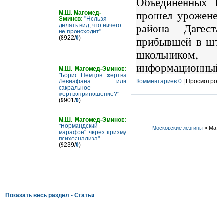
Объединенных 
прошел урожене
М.Ш. Магомед-
Эминов:
"Нельзя
района Даге
делать вид, что ничего
не происходит"
прибывшей в шт
(8922/
0
)
школьником
информационный
М.Ш. Магомед-Эминов:
"Борис Немцов: жертва
Левиафана или
Комментариев 0
| Просмотров
сакральное
жертвоприношение?"
(9901/
0
)
М.Ш. Магомед-Эминов:
"Нормандский
Московские лезгины
» Мат
марафон" через призму
психоанализа"
(9239/
0
)
Показать весь раздел - Статьи