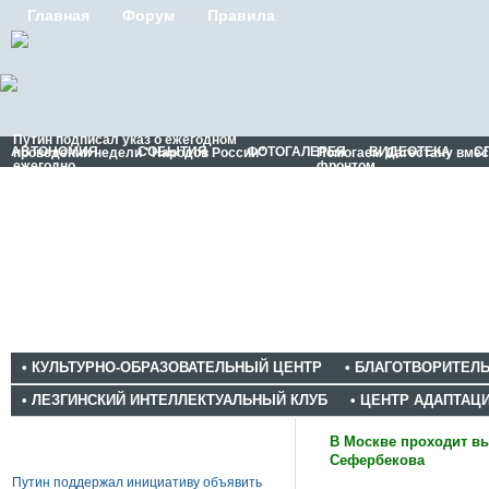
Главная
Форум
Правила
Путин подписал указ о ежегодном
АВТОНОМИЯ
СОБЫТИЯ
ФОТОГАЛЕРЕЯ
ВИДЕОТЕКА
С
проведении недели "Народов России"
Помогаем Дагестану вме
ежегодно
фронтом
• КУЛЬТУРНО-ОБРАЗОВАТЕЛЬНЫЙ ЦЕНТР
• БЛАГОТВОРИТЕЛ
• ЛЕЗГИНСКИЙ ИНТЕЛЛЕКТУАЛЬНЫЙ КЛУБ
• ЦЕНТР АДАПТАЦ
Новости
В Москве проходит вы
Сефербекова
Путин поддержал инициативу объявить