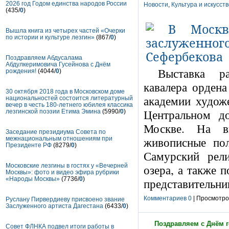
2026 год Годом единства народов России
Новости
,
Культура и искусст
(435/
0
)
Вышла книга из четырех частей «Очерки
по истории и культуре лезгин»
(867/
0
)
Поздравляем Абдусалама
Абдулкеримовича Гусейнова с Днём
Выставка р
рождения!
(4044/
0
)
кавалера орден
30 октября 2018 года в Московском доме
академии худож
национальностей состоится литературный
вечер в честь 180-летнего юбилея классика
Центральном д
лезгинской поэзии Етима Эмина
(5990/
0
)
Москве. На вы
Заседание президиума Совета по
живописные по
межнациональным отношениям при
Президенте РФ
(8279/
0
)
Самурский рели
озера, а также 
Московские лезгины в гостях у «Вечерней
Москвы»: фото и видео эфира рубрики
«Народы Москвы»
(7736/
0
)
представительни
Комментариев 0
| Просмотров
Руслану Пирвердиеву присвоено звание
Заслуженного артиста Дагестана
(6433/
0
)
Поздравляем с Днём г
Совет ФЛНКА подвел итоги работы в