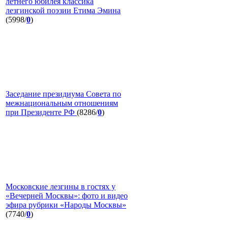
летнего юбилея классика
лезгинской поэзии Етима Эмина
(5998/
0
)
Заседание президиума Совета по
межнациональным отношениям
при Президенте РФ
(8286/
0
)
Московские лезгины в гостях у
«Вечерней Москвы»: фото и видео
эфира рубрики «Народы Москвы»
(7740/
0
)