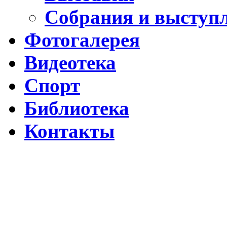
Собрания и выступ
Фотогалерея
Видеотека
Спорт
Библиотека
Контакты
Путин подписал указ о ежегодном проведении недели "Народо
Помогаем Дагестану вместе с Народным фронтом
ВИДЕО Праздничного концерта «ЯРАН СУВАР 2026 в Москве
Московские лезгины отметили Яран Сувар: репортаж с Праздн