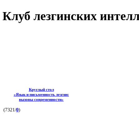
Клуб лезгинских интел
Круглый стол
«Язык и письменность лезгин:
вызовы современности»
(7321/
0
)