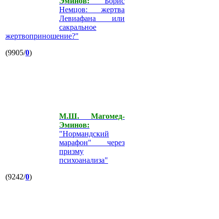
Эминов:
"Борис
Немцов: жертва
Левиафана или
сакральное
жертвоприношение?"
(9905/
0
)
М.Ш. Магомед-
Эминов:
"Нормандский
марафон" через
призму
психоанализа"
(9242/
0
)