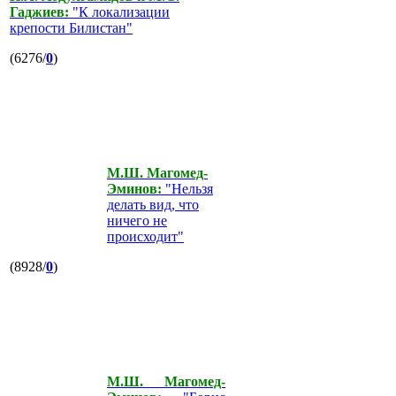
Гаджиев:
"К локализации
крепости Билистан"
(6276/
0
)
М.Ш. Магомед-
Эминов:
"Нельзя
делать вид, что
ничего не
происходит"
(8928/
0
)
М.Ш. Магомед-