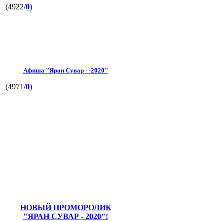
(4922/
0
)
Афиша "Яран Сувар - -2020"
(4971/
0
)
НОВЫЙ ПРОМОРОЛИК
"ЯРАН СУВАР - 2020"!