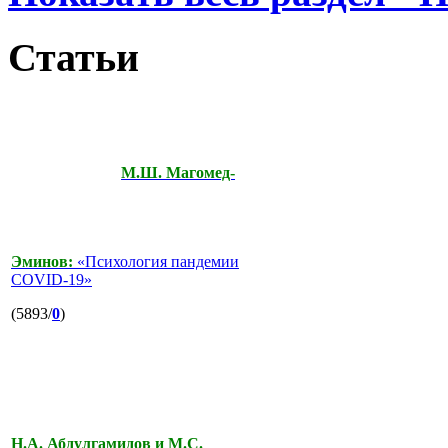
Статьи
М.Ш. Магомед-
Эминов:
«Психология пандемии
COVID-19»
(5893/
0
)
Н.А. Абдулгамидов и М.С.