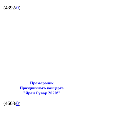
(4392/
0
)
Проморолик
Праздничного концерта
"Яран Сувар 2020!"
(4603/
0
)