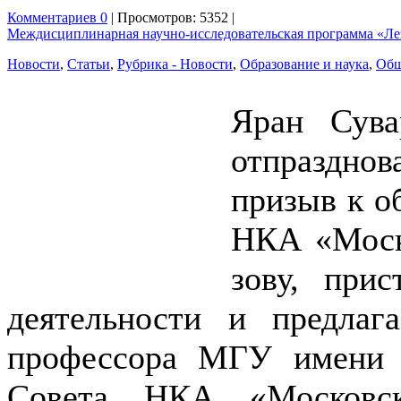
Комментариев 0
| Просмотров: 5352 |
Междисциплинарная научно-исследовательская программа «Ле
Новости
,
Статьи
,
Рубрика - Новости
,
Образование и наука
,
Общ
Яран Сува
отпраздно
призыв к о
НКА «Моско
зову, при
деятельности и предла
профессора МГУ имени М
Совета НКА «Московск