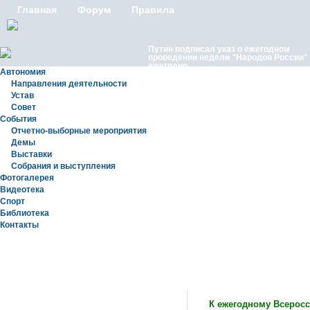
Главная
Форум
Правила
Путин подписал указ о ежегодном
проведении недели "Народов России"
ежегодно
Автономия
Направления деятельности
Устав
Совет
События
Отчетно-выборные мероприятия
Демы
Выставки
Московские лезгины отметили Яран С
Собрания и выступления
репортаж с Праздничного концерта «Я
Сувар 2026 в Москве» в Останкино
Фотогалерея
Видеотека
Спорт
Библиотека
Контакты
Новости
К ежегодному Всерос