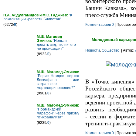
волонтерского прое
Башни Кавказа», ко
пресс-служба Минна
Н.А. Абдулгамидов и М.С. Гаджиев:
"К
локализации крепости Билистан"
(6272/
0
)
Комментариев 0
| Просмотров
М.Ш. Магомед-
Молодежный карьерны
Эминов:
"Нельзя
делать вид, что ничего
не происходит"
Новости
,
Общество
| Автор:
(8922/
0
)
М.Ш. Магомед-Эминов:
"Борис Немцов: жертва
Левиафана или
В «Точке кипения
сакральное
Российского общест
жертвоприношение?"
(9901/
0
)
карьера, предприни
ведении проектной д
М.Ш. Магомед-Эминов:
развить необходим
"Нормандский
марафон" через призму
-
сессии в формате
психоанализа"
тренинги-практикум
(9239/
0
)
Комментариев 0
| Просмотров