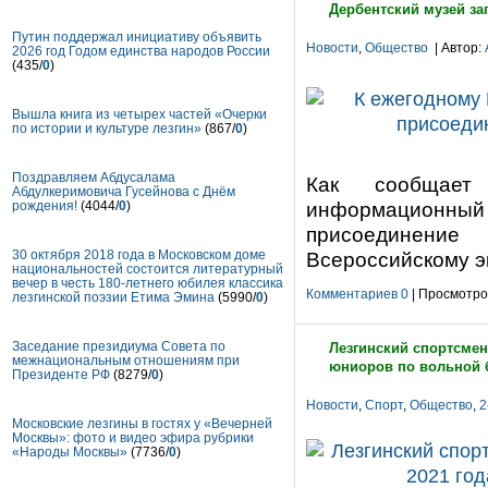
Дербентский музей за
Путин поддержал инициативу объявить
Новости
,
Общество
| Автор:
2026 год Годом единства народов России
(435/
0
)
Вышла книга из четырех частей «Очерки
по истории и культуре лезгин»
(867/
0
)
Поздравляем Абдусалама
Как сообщает 
Абдулкеримовича Гусейнова с Днём
рождения!
(4044/
0
)
информационны
присоединение
30 октября 2018 года в Московском доме
Всероссийскому э
национальностей состоится литературный
вечер в честь 180-летнего юбилея классика
Комментариев 0
| Просмотров
лезгинской поэзии Етима Эмина
(5990/
0
)
Заседание президиума Совета по
Лезгинский спортсме
межнациональным отношениям при
юниоров по вольной 
Президенте РФ
(8279/
0
)
Новости
,
Спорт
,
Общество
,
2
Московские лезгины в гостях у «Вечерней
Москвы»: фото и видео эфира рубрики
«Народы Москвы»
(7736/
0
)