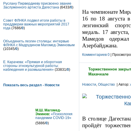
Руслану Пирвердиеву присвоено звание
Заслуженного артиста Дагестана
(6433/
0
)
На чемпионате Мира
16 по 18 августа в
Совет ФЛНКА подвел итоги работы в
преддверии важных мероприятий 2017
лезгинский спор
года
(7686/
0
)
медаль.
17 августа,
Мамедов одержал
Объединить лезгин столицы: интервью
Азербайджана.
ФЛНКА с Мадрудином Магомед-Эминовым
(10345/
0
)
Комментариев 0
| Просмотров
Е. Карачева: «Прямая и оборотная
стороны этнокультурной работы:
Торжественное закрыт
наблюдения и размышления»
(33831/
0
)
Махачкале
Новости
,
Общество
| Автор:
Показать весь раздел - Новости
Статьи
М.Ш. Магомед-
Эминов:
«Психология
В столице Дагестан
пандемии COVID-19»
(5886/
0
)
пройдёт торжеств