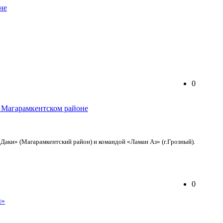
0
«Даки» (Магарамкентский район) и командой «Ламан Аз» (г.Грозный).
0