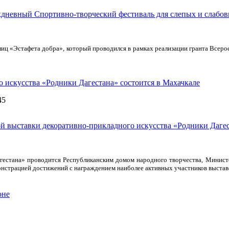
лиц «Эстафета добра», который проводился в рамках реализации гранта Всер
 искусства «Родники Дагестана» состоится в Махачкале
45
агестана» проводится Республиканским домом народного творчества, Министе
монстрацией достижений с награждением наиболее активных участников выста
оне