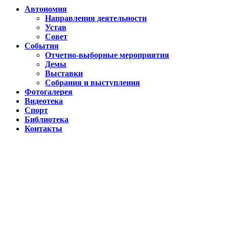
Автономия
Направления деятельности
Устав
Совет
События
Отчетно-выборные мероприятия
Демы
Выставки
Собрания и выступления
Фотогалерея
Видеотека
Спорт
Библиотека
Контакты
Путин подписал указ о ежегодном проведении недели "Народо
Помогаем Дагестану вместе с Народным фронтом
ВИДЕО Праздничного концерта «ЯРАН СУВАР 2026 в Москве
Московские лезгины отметили Яран Сувар: репортаж с Праздн