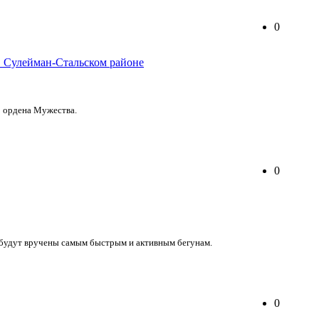
0
о ордена Мужества.
0
 будут вручены самым быстрым и активным бегунам.
0