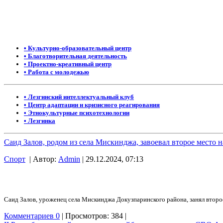
• Культурно-образовательный центр
• Благотворительная деятельность
• Проектно-креативный центр
• Работа с молодежью
• Лезгинский интеллектуальный клуб
• Центр адаптации и кризисного реагирования
• Этнокультурные психотехнологии
• Лезгинка
Саид Залов, родом из села Мискинджа, завоевал второе место 
Спорт
| Автор:
Admin
| 29.12.2024, 07:13
Саид Залов, уроженец села Мискинджа Докузпаринского района, занял второе
Комментариев 0
| Просмотров: 384 |