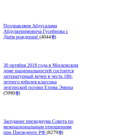
Поздравляем Абдусалама
Абдулкеримовича Гусейнова с
Днём рождения!
(4044/
0
)
30 октября 2018 года в Московском
доме национальностей состоится
литературный вечер в честь 180-
летнего юбилея классика
лезгинской поэзии Етима Эмина
(5990/
0
)
Заседание президиума Совета по
межнациональным отношениям
при Президенте РФ
(8279/
0
)