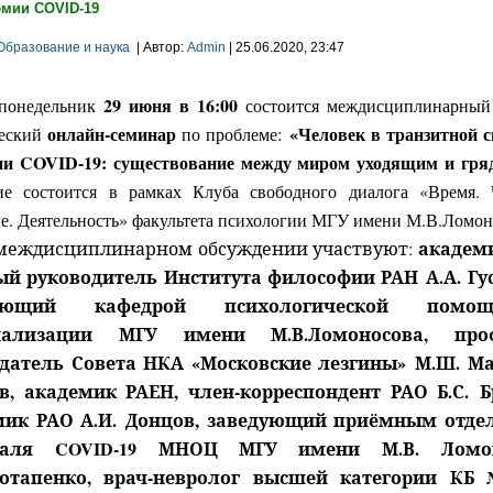
емии COVID-19
Образование и наука
| Автор:
Admin
| 25.06.2020, 23:47
29 июня в 16:00
понедельник
состоится междисциплинарный
онлайн-семинар
«Человек в транзитной 
ческий
по проблеме:
ии COVID-19: существование между миром уходящим и гр
ие состоится в рамках Клуба свободного диалога «Время. 
е. Деятельность» факультета психологии МГУ имени М.В.Ломон
академи
междисциплинарном обсуждении участвуют:
й руководитель Института философии РАН А.А. Гу
дующий кафедрой психологической пом
иализации МГУ имени М.В.Ломоносова, проф
едатель Совета НКА «Московские лезгины» М.Ш. Ма
, академик РАЕН, член-корреспондент РАО Б.С. Б
мик РАО А.И. Донцов, заведующий приёмным отде
италя
COVID
-19 МНОЦ МГУ имени М.В. Ломон
Потапенко, врач-невролог высшей категории КБ