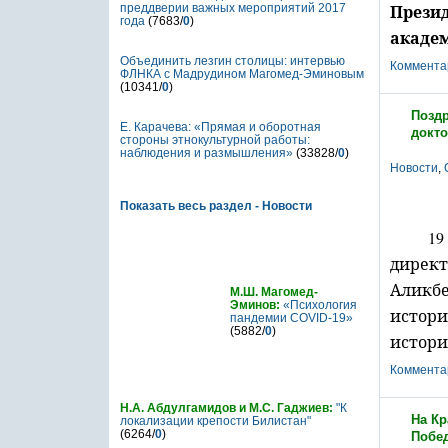
Прези
преддверии важных мероприятий 2017
года
(7683/
0
)
академ
Объединить лезгин столицы: интервью
Коммента
ФЛНКА с Мадрудином Магомед-Эминовым
(10341/
0
)
Поздр
Е. Карачева: «Прямая и оборотная
докто
стороны этнокультурной работы:
наблюдения и размышления»
(33828/
0
)
Новости
,
Показать весь раздел - Новости
1
Статьи
директ
Аликб
М.Ш. Магомед-
Эминов:
«Психология
истор
пандемии COVID-19»
(5882/
0
)
истори
Коммента
Н.А. Абдулгамидов и М.С. Гаджиев:
"К
На Кр
локализации крепости Билистан"
(6264/
0
)
Побе