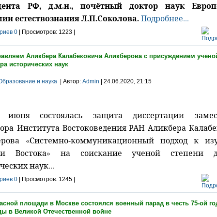
дента РФ, д.м.н., почётный доктор наук Европ
ии естествознания Л.П.Соколова.
Подробнее...
риев 0
| Просмотров: 1223 |
авляем Аликбера Калабековича Аликберова с присуждением учено
ра исторических наук
Образование и наука
| Автор:
Admin
| 24.06.2020, 21:15
9 июня состоялась защита диссертации
заме
ора
Института Востоковедения РАН Аликбера Калаб
ерова «Системно-коммуникационный подход к из
ии Востока» на соискание ученой степени д
ческих наук...
риев 0
| Просмотров: 1245 |
асной площади в Москве состоялся военный парад в честь 75-ой 
ды в Великой Отечественной войне