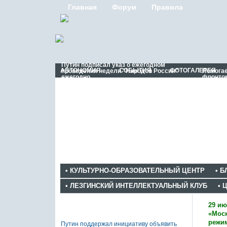
Главная
Форум
Правила
Путин подписал указ о ежегодном
АВТОНОМИЯ
СОБЫТИЯ
ФОТОГАЛЕРЕЯ
проведении недели "Народов России"
Помогае
ежегодно
фронто
• КУЛЬТУРНО-ОБРАЗОВАТЕЛЬНЫЙ ЦЕНТР
• 
• ЛЕЗГИНСКИЙ ИНТЕЛЛЕКТУАЛЬНЫЙ КЛУБ
• 
Новости
29 ию
«Моск
режим
Путин поддержал инициативу объявить