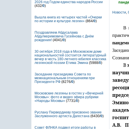
2026 год Годом единства народов России
панд
(432/
0
)
Новости
,
Вышла книга из четырех частей «Очерки
по истории и культуре лезгин»
(864/
0
)
В 
Поздравляем Абдусалама
практи
Абдулкеримовича Гусейнова с Днём
рождения!
(4041/
0
)
пандем
Заседан
30 октября 2018 года в Московском доме
национальностей состоится литературный
Сознани
вечер в честь 180-летнего юбилея классика
лезгинской поэзии Етима Эмина
(5988/
0
)
В 
научны
Заседание президиума Совета по
межнациональным отношениям при
заве
Президенте РФ
(8276/
0
)
ресоц
Московские лезгины в гостях у «Вечерней
предс
Москвы»: фото и видео эфира рубрики
«Народы Москвы»
(7731/
0
)
Эминов
акаде
Руслану Пирвердиеву присвоено звание
Заслуженного артиста Дагестана
(6430/
0
)
госп
А.В. 
Совет ФЛНКА подвел итоги работы в