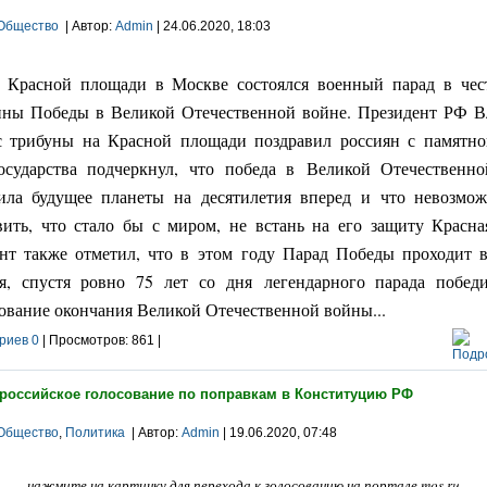
Общество
| Автор:
Admin
| 24.06.2020, 18:03
 Красной площади в Москве состоялся военный парад в чес
ны Победы в Великой Отечественной войне. Президент РФ 
с трибуны на Красной площади поздравил россиян с памятно
осударства подчеркнул, что победа в Великой Отечественн
ила будущее планеты на десятилетия вперед
и что невозмо
вить, что стало бы с миром, не встань на его защиту Красна
нт также отметил, что в этом году Парад Победы проходит 
, спустя ровно 75 лет со дня легендарного парада побед
ование окончания Великой Отечественной войны...
риев 0
| Просмотров: 861 |
российское голосование по поправкам в Конституцию РФ
Общество
,
Политика
| Автор:
Admin
| 19.06.2020, 07:48
нажмите на картинку для перехода к голосованию на портале mos.ru