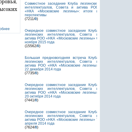
оровья,
Совместное заседание Клуба лезгинских
интеллектуалов, Совета и актива РОО
ысоких
«НКА «Московские лезгины»: итоги и
перспективы
(7211/
0
)
Очередное совместное заседание Клуба
лезгинских интеллектуалов, Совета и
актива РОО «НКА «Московские лезгины» 6
ноября 2015 года
(15562/
0
)
Большая предновогодняя встреча Клуба
лезгинских интеллектуалов, Совета и
актива РОО «НКА «Московские лезгины»
22 декабря 2014 года
(7735/
0
)
Очередное совместное заседание Клуба
лезгинских интеллектуалов, Совета и
актива РОО «НКА «Московские лезгины»
20 октября 2014 года
(7441/
0
)
Очередное совместное заседание Клуба
лезгинских интеллектуалов, Совета и
актива РОО «НКА «Московские лезгины» 7
апреля 2014 года
(7624/
0
)