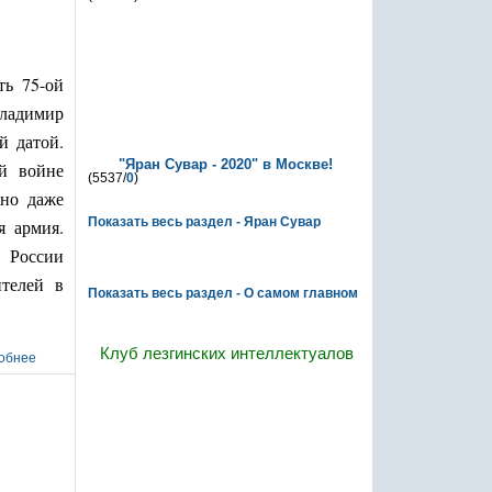
ть 75-ой
Владимир
й датой.
"Яран Сувар - 2020" в Москве!
ой войне
(5537/
0
)
жно даже
Показать весь раздел - Яран Сувар
я армия.
в России
О самом главном
ителей в
Показать весь раздел - О самом главном
Клуб лезгинских интеллектуалов