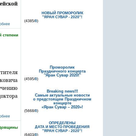
ейской
НОВЫЙ ПРОМОРОЛИК
"ЯРАН СУВАР - 2020"!
(4385/
0
)
й степени
Проморолик
стителя
Праздничного концерта
"Яран Сувар 2020!"
ековича
(4595/
0
)
учению
Breaking news!!!
октора
Самые актуальные новости
о предстоящем Праздничном
концерте
«Яран Сувар – 2020»!
(5668/
0
)
ОПРЕДЕЛЕНЫ
ДАТА И МЕСТО ПРОВЕДЕНИЯ
годовщины
"ЯРАН СУВАР - 2020"!
(6403/
0
)