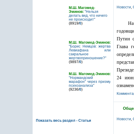
Новости
,
М.Ш. Магомед-
Эминов:
"Нельзя
делать вид, что ничего
не происходит"
На
(8919/
0
)
годовщи
Путин
М.Ш. Магомед-Эминов:
Глава г
"Борис Немцов: жертва
Левиафана или
определ
сакральное
жертвоприношение?"
предста
(9897/
0
)
Президе
М.Ш. Магомед-Эминов:
24 июня
"Нормандский
марафон" через призму
ознамен
психоанализа"
(9236/
0
)
Коммента
Обще
Новости
,
Показать весь раздел - Статьи