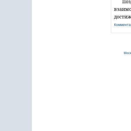
Поз
взаим
достиж
Коммента
Моск