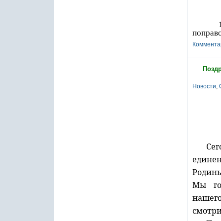
1 июля
поправо
Коммента
Поздр
Новости
,
Се
единен
Родины
Мы го
нашего
смотри