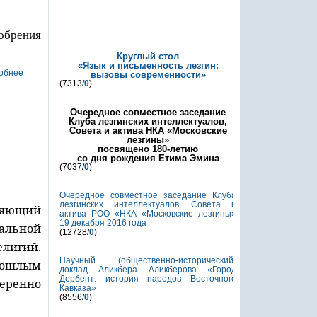
обрения
Круглый стол
«Язык и письменность лезгин:
вызовы современности»
(7313/
0
)
Очередное совместное заседание
Клуба лезгинских интеллектуалов,
Совета и актива НКА «Московские
лезгины»
посвящено 180-летию
со дня рождения Етима Эмина
(7037/
0
)
Очередное совместное заседание Клуба
лезгинских интеллектуалов, Совета и
ряющий
актива РОО «НКА «Московские лезгины»
19 декабря 2016 года
нальной
(12728/
0
)
елигий.
Научный (общественно-исторический)
рошлым
доклад Аликбера Аликберова «Город
Дербент: история народов Восточного
веренно
Кавказа»
(8556/
0
)