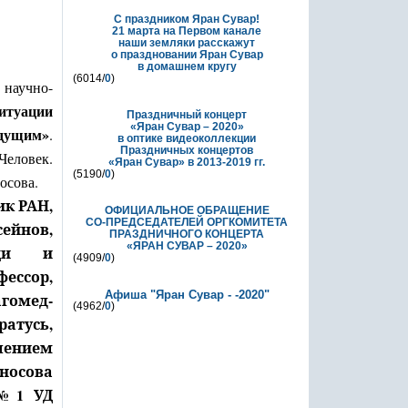
С праздником Яран Сувар!
21 марта на Первом канале
наши земляки расскажут
о праздновании Яран Сувар
в домашнем кругу
(6014/
0
)
 научно-
ситуации
Праздничный концерт
«Яран Сувар – 2020»
ядущим»
.
в оптике видеоколлекции
Праздничных концертов
Человек.
«Яран Сувар»
в 2013-2019 гг.
(5190/
0
)
осова.
к РАН,
ОФИЦИАЛЬНОЕ ОБРАЩЕНИЕ
СО-ПРЕДСЕДАТЕЛЕЙ ОРГКОМИТЕТА
сейнов,
ПРАЗДНИЧНОГО КОНЦЕРТА
«ЯРАН СУВАР – 2020»
ощи и
(4909/
0
)
ессор,
Афиша "Яран Сувар - -2020"
гомед-
(4962/
0
)
ратусь,
лением
осова
 №1 УД