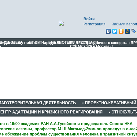
Войти
Регистрация
Забыли парол
ВИДЕОТЕКА
СПОРТ
БИБЛИОТЕКА
КОНТАКТЫ
м Дагестану вместе с Народным
ВИДЕО Праздничного концерта «ЯР
м
СУВАР 2026 в Москве»!
БЛАГОТВОРИТЕЛЬНАЯ ДЕЯТЕЛЬНОСТЬ
• ПРОЕКТНО-КРЕАТИВНЫЙ
ЦЕНТР АДАПТАЦИИ И КРИЗИСНОГО РЕАГИРОВАНИЯ
• ЭТНОКУЛЬ
ня в 16:00 академик РАН А.А.Гусейнов и председатель Совета НКА
овские лезгины, профессор М.Ш.Магомед-Эминов проведут в онла
е обсуждение проблем существования человека в транзитной ситу