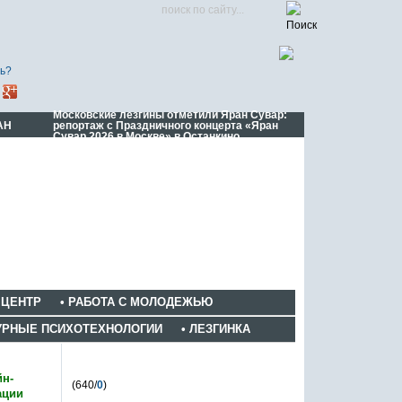
ь?
Московские лезгины отметили Яран Сувар:
АН
репортаж с Праздничного концерта «Яран
Сувар 2026 в Москве» в Останкино
 ЦЕНТР
• РАБОТА С МОЛОДЕЖЬЮ
ТУРНЫЕ ПСИХОТЕХНОЛОГИИ
• ЛЕЗГИНКА
Яран Сувар
йн-
(640/
0
)
ации