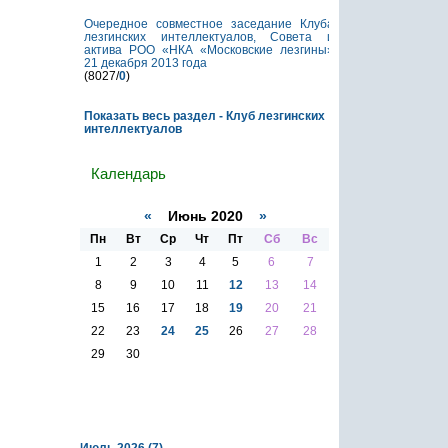
Очередное совместное заседание Клуба
лезгинских интеллектуалов, Совета и
актива РОО «НКА «Московские лезгины»
21 декабря 2013 года
(8027/
0
)
Показать весь раздел - Клуб лезгинских
интеллектуалов
Календарь
«
Июнь 2020
»
Пн
Вт
Ср
Чт
Пт
Сб
Вс
1
2
3
4
5
6
7
8
9
10
11
12
13
14
15
16
17
18
19
20
21
22
23
24
25
26
27
28
29
30
Архив