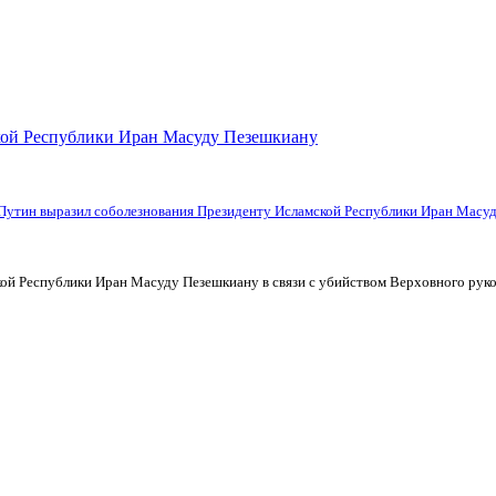
кой Республики Иран Масуду Пезешкиану
ой Республики Иран Масуду Пезешкиану в связи с убийством Верховного руко