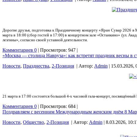
Дорогие друзья, подготовка к Праздничному концерту «Яран Сувар 2026 в 
марта в 18:00 (сбор гостей в 17:00) в концертном зале «Останкино» (ул. А
лезгины», согласно своей уставной деятельности.
Комментариев 0
| Просмотров: 947 |
«Москва — столица Навруза»: как встретят праздник весны в 
Новости
,
Празднества
,
2-Позиция
| Автор:
Admin
| 15.03.2026, 
21 марта в 17:00 состоится большой 4-х часовой гала-концерт, посвящённый 
Комментариев 0
| Просмотров: 684 |
Поздравляем с весенним Международным женским днём 8 Март
Новости
,
Общество
,
2-Позиция
| Автор:
Admin
| 8.03.2026, 10:1