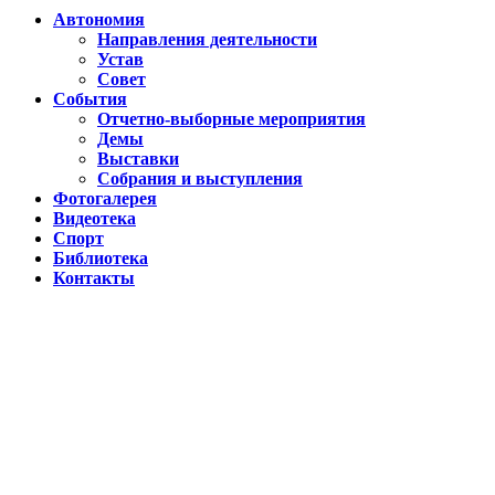
Автономия
Направления деятельности
Устав
Совет
События
Отчетно-выборные мероприятия
Демы
Выставки
Собрания и выступления
Фотогалерея
Видеотека
Спорт
Библиотека
Контакты
Путин подписал указ о ежегодном проведении недели "Народо
Помогаем Дагестану вместе с Народным фронтом
ВИДЕО Праздничного концерта «ЯРАН СУВАР 2026 в Москве
Московские лезгины отметили Яран Сувар: репортаж с Праздн