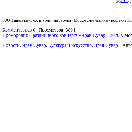
РОО Национально-культурная автономия «Московские лезгины» искренне п
Комментариев 0
| Просмотров: 389 |
Проморолик Праздничного концерта «Яран Сувар – 2026 в Мо
Новости
,
Яран Сувар
,
Культура и искусство
,
Яран Сувар
| Авт