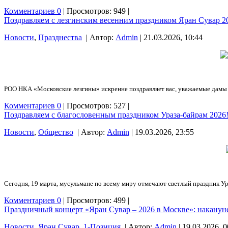
Комментариев 0
| Просмотров: 949 |
Поздравляем с лезгинским весенним праздником Яран Сувар 2
Новости
,
Празднества
| Автор:
Admin
| 21.03.2026, 10:44
РОО НКА «Московские лезгины» искренне поздравляет вас, уважаемые дамы и
Комментариев 0
| Просмотров: 527 |
Поздравляем с благословенным праздником Ураза-байрам 2026
Новости
,
Общество
| Автор:
Admin
| 19.03.2026, 23:55
Сегодня, 19 марта, мусульмане по всему миру отмечают светлый праздник У
Комментариев 0
| Просмотров: 499 |
Праздничный концерт «Яран Сувар – 2026 в Москве»: накануне
Новости
,
Яран Сувар
,
1-Позиция
| Автор:
Admin
| 19.03.2026, 0