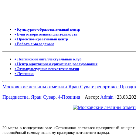
• Культурно-образовательный центр
• Благотворительная деятельность
• Проектно-креативный центр
• Работа с молодежью
• Лезгинский интеллектуальный клуб
• Центр адаптации и кризисного реагирования
• Этнокультурные психотехнологии
• Лезгинка
Московские лезгины отметили Яран Сувар: репортаж с Праздн
Празднества
,
Яран Сувар
,
4-Позиция
| Автор:
Admin
| 23.03.202
20 марта в концертном зале «Останкино» состоялся праздничный концерт
посвящённый самому главному празднику лезгинского народа.