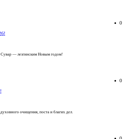
0
н Сувар — лезгинским Новым годом!
0
духовного очищения, поста и благих дел.
0