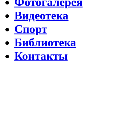
Фотогалерея
Видеотека
Спорт
Библиотека
Контакты
Путин подписал указ о ежегодном проведении недели "Народо
Помогаем Дагестану вместе с Народным фронтом
ВИДЕО Праздничного концерта «ЯРАН СУВАР 2026 в Москве
Московские лезгины отметили Яран Сувар: репортаж с Праздн