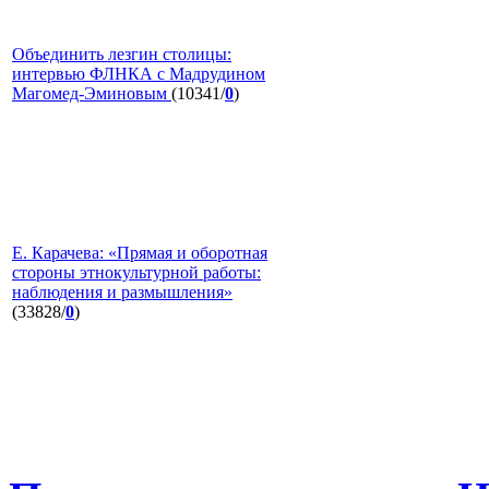
Объединить лезгин столицы:
интервью ФЛНКА с Мадрудином
Магомед-Эминовым
(10341/
0
)
Е. Карачева: «Прямая и оборотная
стороны этнокультурной работы:
наблюдения и размышления»
(33828/
0
)