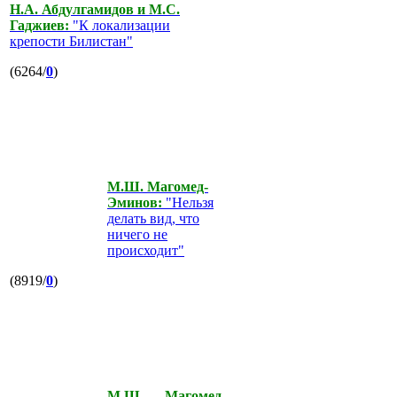
Н.А. Абдулгамидов и М.С.
Гаджиев:
"К локализации
крепости Билистан"
(6264/
0
)
М.Ш. Магомед-
Эминов:
"Нельзя
делать вид, что
ничего не
происходит"
(8919/
0
)
М.Ш. Магомед-