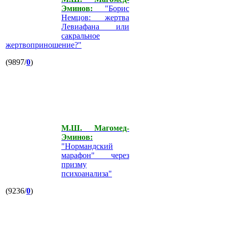
Эминов:
"Борис
Немцов: жертва
Левиафана или
сакральное
жертвоприношение?"
(9897/
0
)
М.Ш. Магомед-
Эминов:
"Нормандский
марафон" через
призму
психоанализа"
(9236/
0
)