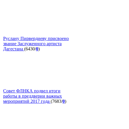
Руслану Пирвердиеву присвоено
звание Заслуженного артиста
Дагестана
(6430/
0
)
Совет ФЛНКА подвел итоги
работы в преддверии важных
мероприятий 2017 года
(7683/
0
)