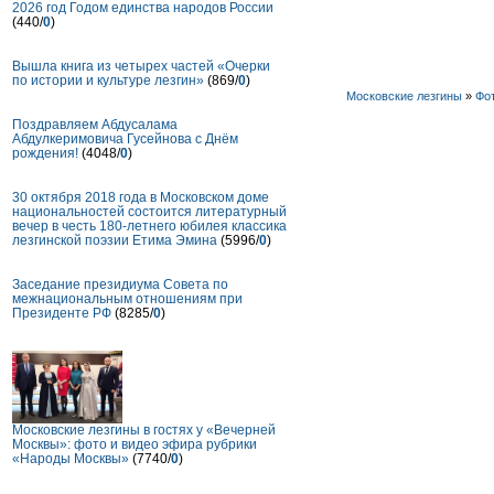
2026 год Годом единства народов России
(440/
0
)
Вышла книга из четырех частей «Очерки
по истории и культуре лезгин»
(869/
0
)
Московские лезгины
»
Фо
Поздравляем Абдусалама
Абдулкеримовича Гусейнова с Днём
рождения!
(4048/
0
)
30 октября 2018 года в Московском доме
национальностей состоится литературный
вечер в честь 180-летнего юбилея классика
лезгинской поэзии Етима Эмина
(5996/
0
)
Заседание президиума Совета по
межнациональным отношениям при
Президенте РФ
(8285/
0
)
Московские лезгины в гостях у «Вечерней
Москвы»: фото и видео эфира рубрики
«Народы Москвы»
(7740/
0
)