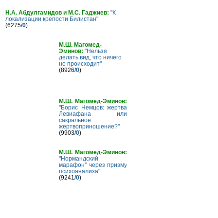
Н.А. Абдулгамидов и М.С. Гаджиев:
"К
локализации крепости Билистан"
(6275/
0
)
М.Ш. Магомед-
Эминов:
"Нельзя
делать вид, что ничего
не происходит"
(8926/
0
)
М.Ш. Магомед-Эминов:
"Борис Немцов: жертва
Левиафана или
сакральное
жертвоприношение?"
(9903/
0
)
М.Ш. Магомед-Эминов:
"Нормандский
марафон" через призму
психоанализа"
(9241/
0
)