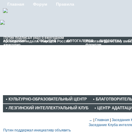
Главная
Форум
Правила
Путин подписал указ о ежегодном
АВТОНОМИЯ
СОБЫТИЯ
ФОТОГАЛЕРЕЯ
ВИДЕОТЕКА
С
проведении недели "Народов России"
Помогаем Дагестану вме
ежегодно
фронтом
• КУЛЬТУРНО-ОБРАЗОВАТЕЛЬНЫЙ ЦЕНТР
• БЛАГОТВОРИТЕЛ
• ЛЕЗГИНСКИЙ ИНТЕЛЛЕКТУАЛЬНЫЙ КЛУБ
• ЦЕНТР АДАПТАЦ
Новости
←
|
Главная
|
Заседания 
Заседание Клуба интелле
Путин поддержал инициативу объявить