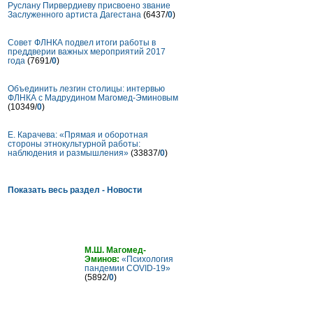
Руслану Пирвердиеву присвоено звание
Заслуженного артиста Дагестана
(6437/
0
)
Совет ФЛНКА подвел итоги работы в
преддверии важных мероприятий 2017
года
(7691/
0
)
Объединить лезгин столицы: интервью
ФЛНКА с Мадрудином Магомед-Эминовым
(10349/
0
)
Е. Карачева: «Прямая и оборотная
стороны этнокультурной работы:
наблюдения и размышления»
(33837/
0
)
Показать весь раздел - Новости
Статьи
М.Ш. Магомед-
Эминов:
«Психология
пандемии COVID-19»
(5892/
0
)