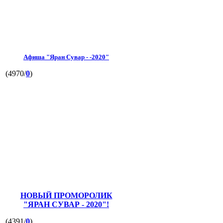
Афиша "Яран Сувар - -2020"
(4970/
0
)
НОВЫЙ ПРОМОРОЛИК
"ЯРАН СУВАР - 2020"!
(4391/
0
)