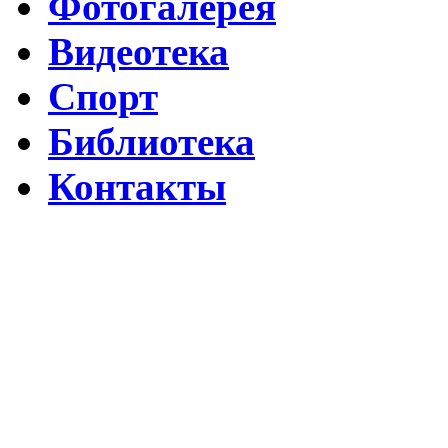
Фотогалерея
Видеотека
Спорт
Библиотека
Контакты
Путин подписал указ о ежегодном проведении недели "Народо
Помогаем Дагестану вместе с Народным фронтом
ВИДЕО Праздничного концерта «ЯРАН СУВАР 2026 в Москве
Московские лезгины отметили Яран Сувар: репортаж с Праздн