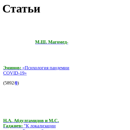
Статьи
М.Ш. Магомед-
Эминов:
«Психология пандемии
COVID-19»
(5892/
0
)
Н.А. Абдулгамидов и М.С.
Гаджиев:
"К локализации