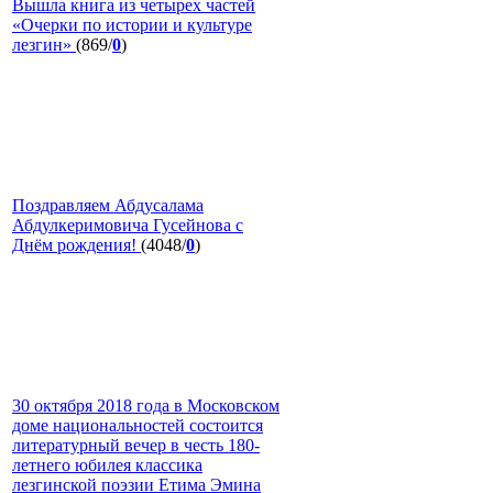
Вышла книга из четырех частей
«Очерки по истории и культуре
лезгин»
(869/
0
)
Поздравляем Абдусалама
Абдулкеримовича Гусейнова с
Днём рождения!
(4048/
0
)
30 октября 2018 года в Московском
доме национальностей состоится
литературный вечер в честь 180-
летнего юбилея классика
лезгинской поэзии Етима Эмина