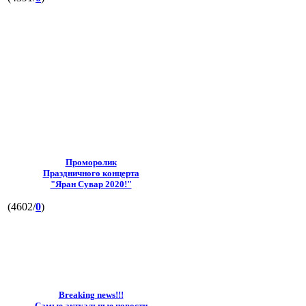
Проморолик
Праздничного концерта
"Яран Сувар 2020!"
(4602/
0
)
Breaking news!!!
Самые актуальные новости