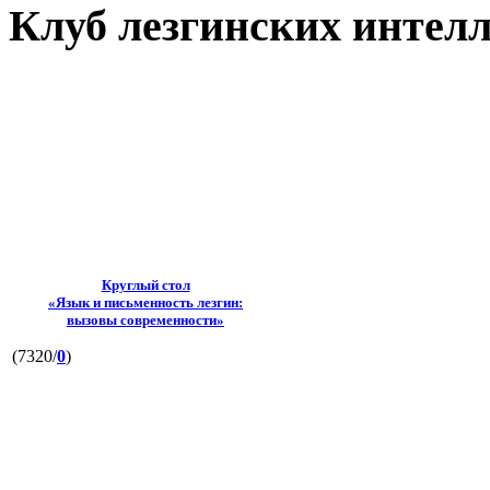
Клуб лезгинских интел
Круглый стол
«Язык и письменность лезгин:
вызовы современности»
(7320/
0
)