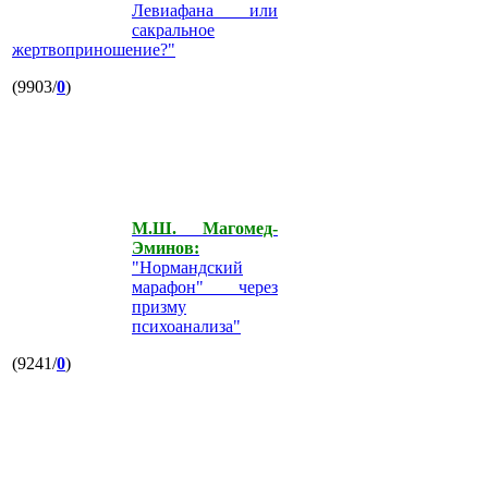
Левиафана или
сакральное
жертвоприношение?"
(9903/
0
)
М.Ш. Магомед-
Эминов:
"Нормандский
марафон" через
призму
психоанализа"
(9241/
0
)