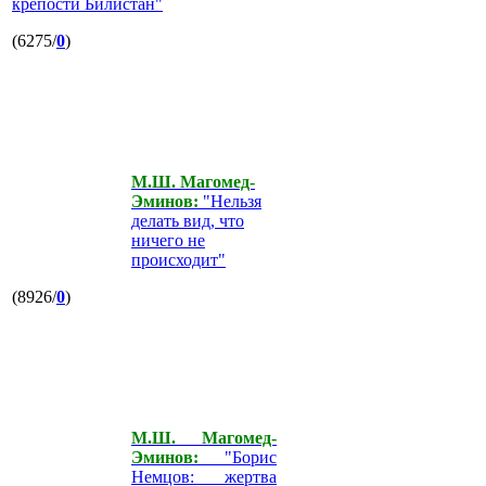
крепости Билистан"
(6275/
0
)
М.Ш. Магомед-
Эминов:
"Нельзя
делать вид, что
ничего не
происходит"
(8926/
0
)
М.Ш. Магомед-
Эминов:
"Борис
Немцов: жертва