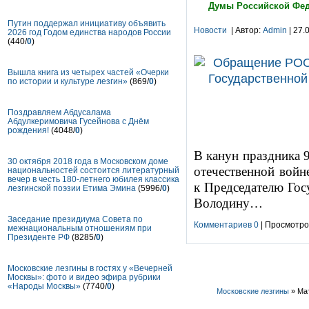
Думы Российской Фед
Путин поддержал инициативу объявить
Новости
| Автор:
Admin
| 27.
2026 год Годом единства народов России
(440/
0
)
Вышла книга из четырех частей «Очерки
по истории и культуре лезгин»
(869/
0
)
Поздравляем Абдусалама
Абдулкеримовича Гусейнова с Днём
рождения!
(4048/
0
)
В канун праздника 
30 октября 2018 года в Московском доме
отечественной вой
национальностей состоится литературный
вечер в честь 180-летнего юбилея классика
к Председателю Гос
лезгинской поэзии Етима Эмина
(5996/
0
)
Володину…
Заседание президиума Совета по
Комментариев 0
| Просмотров
межнациональным отношениям при
Президенте РФ
(8285/
0
)
Московские лезгины в гостях у «Вечерней
Москвы»: фото и видео эфира рубрики
«Народы Москвы»
(7740/
0
)
Московские лезгины
» Мат