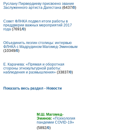
Руслану Пирвердиеву присвоено звание
Заслуженного артиста Дагестана
(6437/
0
)
Совет ФЛНКА подвел итоги работы в
преддверии важных мероприятий 2017
года
(7691/
0
)
Объединить лезгин столицы: интервью
ФЛНКА с Мадрудином Магомед-Эминовым
(10349/
0
)
Е. Карачева: «Прямая и оборотная
стороны этнокультурной работы:
наблюдения и размышления»
(33837/
0
)
Показать весь раздел - Новости
Статьи
М.Ш. Магомед-
Эминов:
«Психология
пандемии COVID-19»
(5892/
0
)