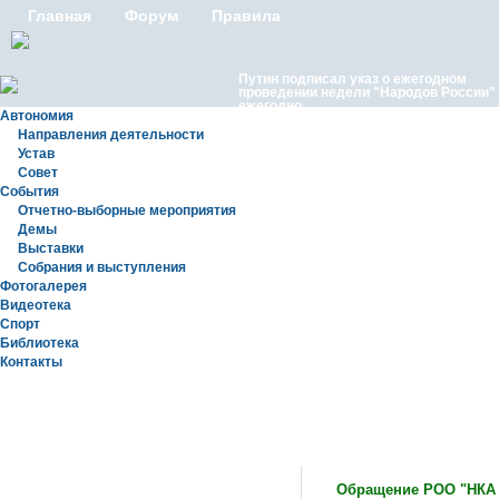
Главная
Форум
Правила
Путин подписал указ о ежегодном
проведении недели "Народов России"
ежегодно
Автономия
Направления деятельности
Устав
Совет
События
Отчетно-выборные мероприятия
Демы
Выставки
Московские лезгины отметили Яран С
Собрания и выступления
репортаж с Праздничного концерта «Я
Сувар 2026 в Москве» в Останкино
Фотогалерея
Видеотека
Спорт
Библиотека
Контакты
Новости
Обращение РОО "НКА 