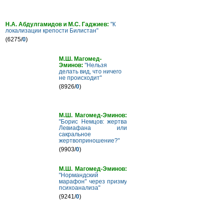
Н.А. Абдулгамидов и М.С. Гаджиев:
"К
локализации крепости Билистан"
(6275/
0
)
М.Ш. Магомед-
Эминов:
"Нельзя
делать вид, что ничего
не происходит"
(8926/
0
)
М.Ш. Магомед-Эминов:
"Борис Немцов: жертва
Левиафана или
сакральное
жертвоприношение?"
(9903/
0
)
М.Ш. Магомед-Эминов:
"Нормандский
марафон" через призму
психоанализа"
(9241/
0
)