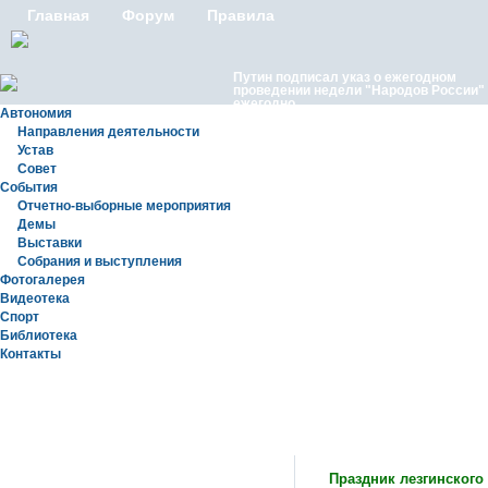
Главная
Форум
Правила
Путин подписал указ о ежегодном
проведении недели "Народов России"
ежегодно
Автономия
Направления деятельности
Устав
Совет
События
Отчетно-выборные мероприятия
Демы
Выставки
Московские лезгины отметили Яран С
Собрания и выступления
репортаж с Праздничного концерта «Я
Сувар 2026 в Москве» в Останкино
Фотогалерея
Видеотека
Спорт
Библиотека
Контакты
Новости
Праздник лезгинского