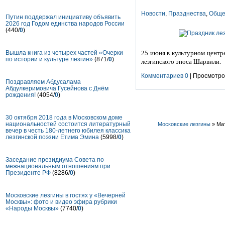
Новости
,
Празднества
,
Обще
Путин поддержал инициативу объявить
2026 год Годом единства народов России
(440/
0
)
Вышла книга из четырех частей «Очерки
25 июня в культурном центр
по истории и культуре лезгин»
(871/
0
)
лезгинского эпоса Шарвили.
Комментариев 0
| Просмотров
Поздравляем Абдусалама
Абдулкеримовича Гусейнова с Днём
рождения!
(4054/
0
)
30 октября 2018 года в Московском доме
национальностей состоится литературный
Московские лезгины
» Мат
вечер в честь 180-летнего юбилея классика
лезгинской поэзии Етима Эмина
(5998/
0
)
Заседание президиума Совета по
межнациональным отношениям при
Президенте РФ
(8286/
0
)
Московские лезгины в гостях у «Вечерней
Москвы»: фото и видео эфира рубрики
«Народы Москвы»
(7740/
0
)