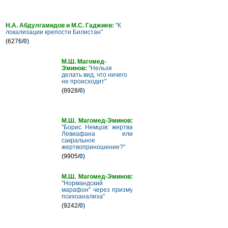
Н.А. Абдулгамидов и М.С. Гаджиев:
"К
локализации крепости Билистан"
(6276/
0
)
М.Ш. Магомед-
Эминов:
"Нельзя
делать вид, что ничего
не происходит"
(8928/
0
)
М.Ш. Магомед-Эминов:
"Борис Немцов: жертва
Левиафана или
сакральное
жертвоприношение?"
(9905/
0
)
М.Ш. Магомед-Эминов:
"Нормандский
марафон" через призму
психоанализа"
(9242/
0
)