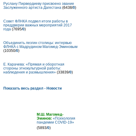
Руслану Пирвердиеву присвоено звание
Заслуженного артиста Дагестана
(6438/
0
)
Совет ФЛНКА подвел итоги работы в
преддверии важных мероприятий 2017
года
(7695/
0
)
Объединить лезгин столицы: интервью
ФЛНКА с Мадрудином Магомед-Эминовым
(10350/
0
)
Е. Карачева: «Прямая и оборотная
стороны этнокультурной работы:
наблюдения и размышления»
(33839/
0
)
Показать весь раздел - Новости
Статьи
М.Ш. Магомед-
Эминов:
«Психология
пандемии COVID-19»
(5893/
0
)