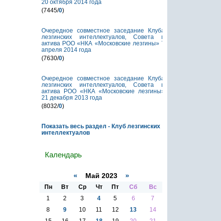
20 октября 2014 года
(7445/
0
)
Очередное совместное заседание Клуба
лезгинских интеллектуалов, Совета и
актива РОО «НКА «Московские лезгины» 7
апреля 2014 года
(7630/
0
)
Очередное совместное заседание Клуба
лезгинских интеллектуалов, Совета и
актива РОО «НКА «Московские лезгины»
21 декабря 2013 года
(8032/
0
)
Показать весь раздел - Клуб лезгинских
интеллектуалов
Календарь
«
Май 2023
»
Пн
Вт
Ср
Чт
Пт
Сб
Вс
1
2
3
4
5
6
7
8
9
10
11
12
13
14
15
16
17
18
19
20
21