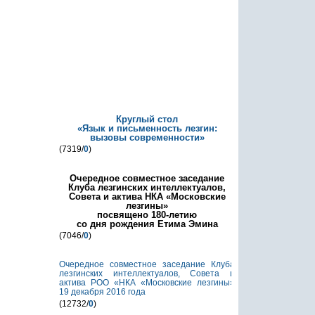
Круглый стол
«Язык и письменность лезгин:
вызовы современности»
(7319/
0
)
Очередное совместное заседание
Клуба лезгинских интеллектуалов,
Совета и актива НКА «Московские
лезгины»
посвящено 180-летию
со дня рождения Етима Эмина
(7046/
0
)
Очередное совместное заседание Клуба
лезгинских интеллектуалов, Совета и
актива РОО «НКА «Московские лезгины»
19 декабря 2016 года
(12732/
0
)