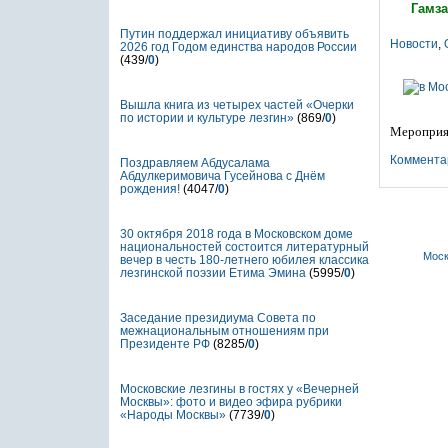
Гамза
Путин поддержал инициативу объявить
Новости
,
2026 год Годом единства народов России
(439/
0
)
Вышла книга из четырех частей «Очерки
по истории и культуре лезгин»
(869/
0
)
Мероприят
Коммента
Поздравляем Абдусалама
Абдулкеримовича Гусейнова с Днём
рождения!
(4047/
0
)
30 октября 2018 года в Московском доме
национальностей состоится литературный
Моск
вечер в честь 180-летнего юбилея классика
лезгинской поэзии Етима Эмина
(5995/
0
)
Заседание президиума Совета по
межнациональным отношениям при
Президенте РФ
(8285/
0
)
Московские лезгины в гостях у «Вечерней
Москвы»: фото и видео эфира рубрики
«Народы Москвы»
(7739/
0
)