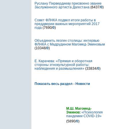
Руслану Пирвердиеву присвоено звание
Заслуженного артиста Дагестана
(6437/
0
)
Совет ФЛНКА подвел итоги работы в
преддверии важных мероприятий 2017
года
(7690/
0
)
Объединить лезгин столицы: интервью
ФЛНКА с Мадрудином Магомед-Эминовым
(10348/
0
)
Е. Карачева: «Прямая и оборотная
стороны этнокультурной работы:
наблюдения и размышления»
(33834/
0
)
Показать весь раздел - Новости
Статьи
М.Ш. Магомед-
Эминов:
«Психология
пандемии COVID-19»
(5890/
0
)