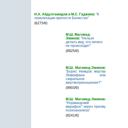
Н.А. Абдулгамидов и М.С. Гаджиев:
"К
локализации крепости Билистан"
(6275/
0
)
М.Ш. Магомед-
Эминов:
"Нельзя
делать вид, что ничего
не происходит"
(8925/
0
)
М.Ш. Магомед-Эминов:
"Борис Немцов: жертва
Левиафана или
сакральное
жертвоприношение?"
(9903/
0
)
М.Ш. Магомед-Эминов:
"Нормандский
марафон" через призму
психоанализа"
(9241/
0
)