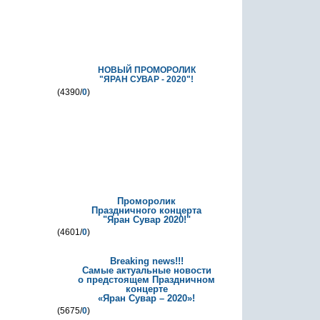
НОВЫЙ ПРОМОРОЛИК
"ЯРАН СУВАР - 2020"!
(4390/
0
)
Проморолик
Праздничного концерта
"Яран Сувар 2020!"
(4601/
0
)
Breaking news!!!
Самые актуальные новости
о предстоящем Праздничном
концерте
«Яран Сувар – 2020»!
(5675/
0
)