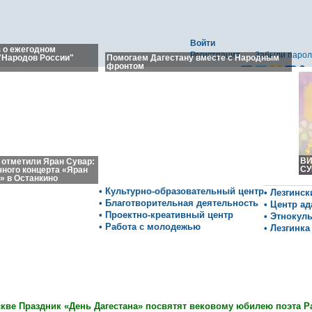
Войти
з о ежегодном
Регистрация
Забыли парол
"Народов России"
Помогаем Дагестану вместе с Народным
фронтом
ВИ
 отметили Яран Сувар:
СУ
чного концерта «Яран
» в Останкино
• Культурно-образовательный центр
• Лезгинс
• Благотворительная деятельность
• Центр а
• Проектно-креативный центр
• Этнокул
• Работа с молодежью
• Лезгинка
кве Праздник «День Дагестана» посвятят вековому юбилею поэта Р