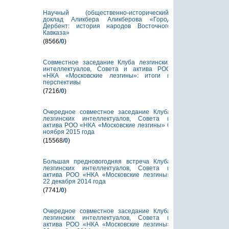
Научный (общественно-исторический)
доклад Аликбера Аликберова «Город
Дербент: история народов Восточного
Кавказа»
(8566/
0
)
Совместное заседание Клуба лезгинских
интеллектуалов, Совета и актива РОО
«НКА «Московские лезгины»: итоги и
перспективы
(7216/
0
)
Очередное совместное заседание Клуба
лезгинских интеллектуалов, Совета и
актива РОО «НКА «Московские лезгины» 6
ноября 2015 года
(15568/
0
)
Большая предновогодняя встреча Клуба
лезгинских интеллектуалов, Совета и
актива РОО «НКА «Московские лезгины»
22 декабря 2014 года
(7741/
0
)
Очередное совместное заседание Клуба
лезгинских интеллектуалов, Совета и
актива РОО «НКА «Московские лезгины»