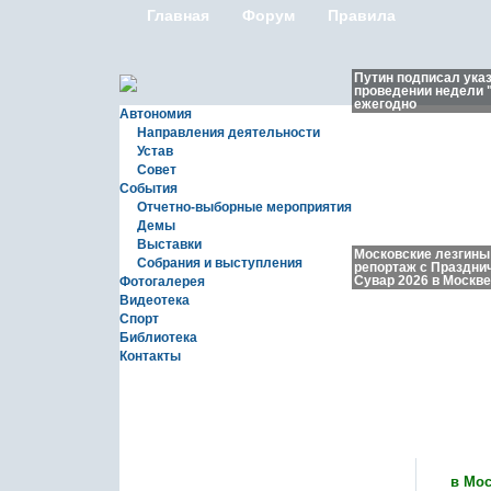
Главная
Форум
Правила
Путин подписал ука
проведении недели 
ежегодно
Автономия
Направления деятельности
Устав
Совет
События
Отчетно-выборные мероприятия
Демы
Выставки
Московские лезгины
Собрания и выступления
репортаж с Праздни
Сувар 2026 в Москве
Фотогалерея
Видеотека
Спорт
Библиотека
Контакты
Новости
в Мос