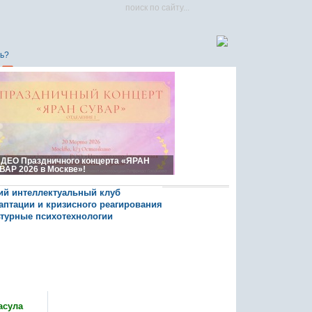
ь?
ДЕО Праздничного концерта «ЯРАН
ВАР 2026 в Москве»!
кий интеллектуальный клуб
даптации и кризисного реагирования
ьтурные психотехнологии
Яран Сувар
асула