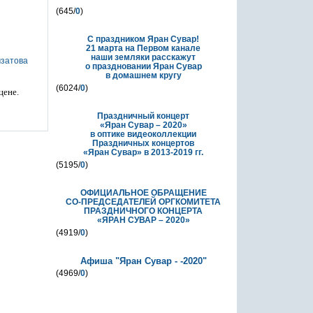
(645/
0
)
С праздником Яран Сувар!
21 марта на Первом канале
наши земляки расскажут
о праздновании Яран Сувар
в домашнем кругу
(6024/
0
)
цене.
Праздничный концерт
«Яран Сувар – 2020»
в оптике видеоколлекции
Праздничных концертов
«Яран Сувар»
в 2013-2019 гг.
(5195/
0
)
ОФИЦИАЛЬНОЕ ОБРАЩЕНИЕ
СО-ПРЕДСЕДАТЕЛЕЙ ОРГКОМИТЕТА
ПРАЗДНИЧНОГО КОНЦЕРТА
«ЯРАН СУВАР – 2020»
(4919/
0
)
Афиша "Яран Сувар - -2020"
(4969/
0
)