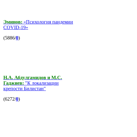
Эминов:
«Психология пандемии
COVID-19»
(5886/
0
)
Н.А. Абдулгамидов и М.С.
Гаджиев:
"К локализации
крепости Билистан"
(6272/
0
)