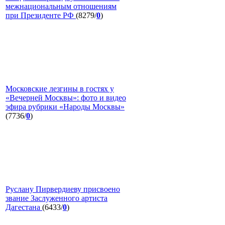
межнациональным отношениям
при Президенте РФ
(8279/
0
)
Московские лезгины в гостях у
«Вечерней Москвы»: фото и видео
эфира рубрики «Народы Москвы»
(7736/
0
)
Руслану Пирвердиеву присвоено
звание Заслуженного артиста
Дагестана
(6433/
0
)