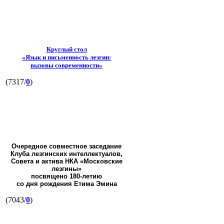
Круглый стол
«Язык и письменность лезгин:
вызовы современности»
(7317/
0
)
Очередное совместное заседание
Клуба лезгинских интеллектуалов,
Совета и актива НКА «Московские
лезгины»
посвящено 180-летию
со дня рождения Етима Эмина
(7043/
0
)