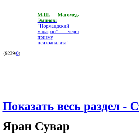
М.Ш. Магомед-
Эминов:
"Нормандский
марафон" через
призму
психоанализа"
(9239/
0
)
Показать весь раздел - 
Яран Сувар