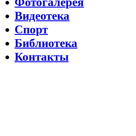
Фотогалерея
Видеотека
Спорт
Библиотека
Контакты
Путин подписал указ о ежегодном проведении недели "Народо
Помогаем Дагестану вместе с Народным фронтом
ВИДЕО Праздничного концерта «ЯРАН СУВАР 2026 в Москве
Московские лезгины отметили Яран Сувар: репортаж с Праздн