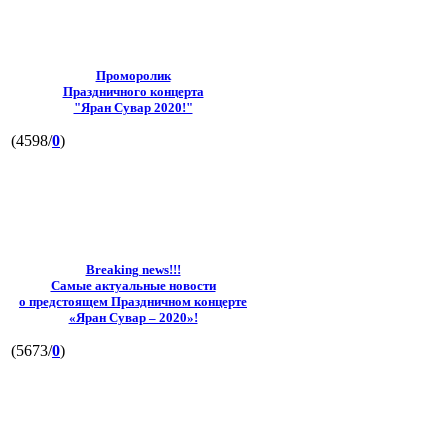
Проморолик
Праздничного концерта
"Яран Сувар 2020!"
(4598/
0
)
Breaking news!!!
Самые актуальные новости
о предстоящем Праздничном концерте
«Яран Сувар – 2020»!
(5673/
0
)