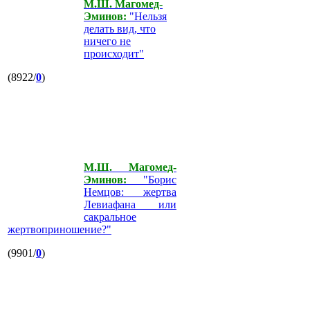
М.Ш. Магомед-
Эминов:
"Нельзя
делать вид, что
ничего не
происходит"
(8922/
0
)
М.Ш. Магомед-
Эминов:
"Борис
Немцов: жертва
Левиафана или
сакральное
жертвоприношение?"
(9901/
0
)