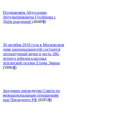
Поздравляем Абдусалама
Абдулкеримовича Гусейнова с
Днём рождения!
(4048/
0
)
30 октября 2018 года в Московском
доме национальностей состоится
литературный вечер в честь 180-
летнего юбилея классика
лезгинской поэзии Етима Эмина
(5996/
0
)
Заседание президиума Совета по
межнациональным отношениям
при Президенте РФ
(8285/
0
)