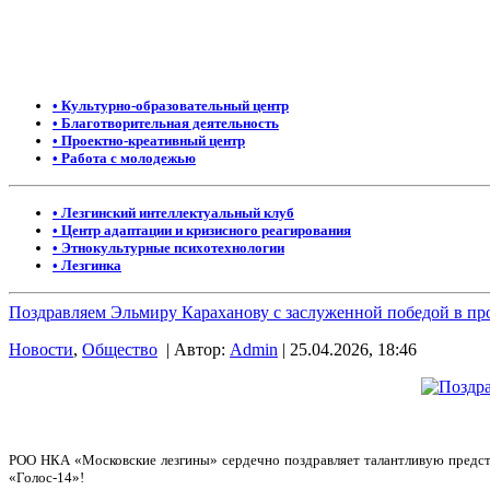
• Культурно-образовательный центр
• Благотворительная деятельность
• Проектно-креативный центр
• Работа с молодежью
• Лезгинский интеллектуальный клуб
• Центр адаптации и кризисного реагирования
• Этнокультурные психотехнологии
• Лезгинка
Поздравляем Эльмиру Караханову с заслуженной победой в про
Новости
,
Общество
| Автор:
Admin
| 25.04.2026, 18:46
РОО НКА «Московские лезгины» сердечно поздравляет талантливую предста
«Голос-14»!