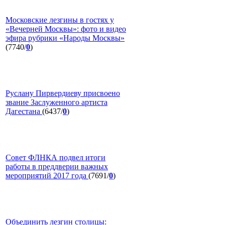
Московские лезгины в гостях у
«Вечерней Москвы»: фото и видео
эфира рубрики «Народы Москвы»
(7740/
0
)
Руслану Пирвердиеву присвоено
звание Заслуженного артиста
Дагестана
(6437/
0
)
Совет ФЛНКА подвел итоги
работы в преддверии важных
мероприятий 2017 года
(7691/
0
)
Объединить лезгин столицы: