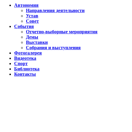
Автономия
Направления деятельности
Устав
Совет
События
Отчетно-выборные мероприятия
Демы
Выставки
Собрания и выступления
Фотогалерея
Видеотека
Спорт
Библиотека
Контакты
Путин подписал указ о ежегодном проведении недели "Народо
Помогаем Дагестану вместе с Народным фронтом
ВИДЕО Праздничного концерта «ЯРАН СУВАР 2026 в Москве
Московские лезгины отметили Яран Сувар: репортаж с Праздн