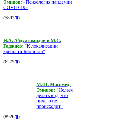
Эминов:
«Психология пандемии
COVID-19»
(5892/
0
)
Н.А. Абдулгамидов и М.С.
Гаджиев:
"К локализации
крепости Билистан"
(6275/
0
)
М.Ш. Магомед-
Эминов:
"Нельзя
делать вид, что
ничего не
происходит"
(8926/
0
)