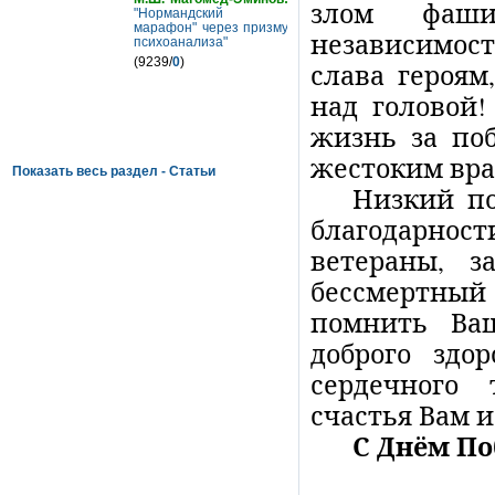
злом фаши
"Нормандский
марафон" через призму
независимост
психоанализа"
(9239/
0
)
слава героя
над головой!
жизнь за поб
жестоким вра
Показать весь раздел - Статьи
Низкий по
благодарнос
ветераны, з
бессмертный
помнить Ва
доброго здор
сердечного
счастья Вам 
С Днём По