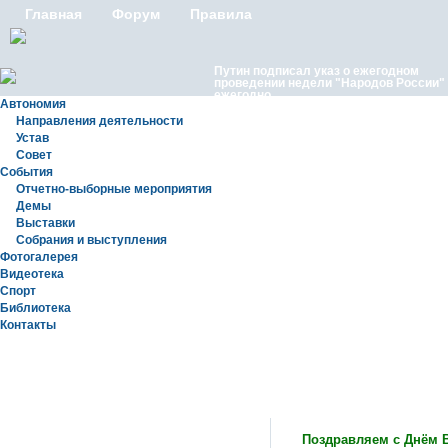
Главная
Форум
Правила
Путин подписал указ о ежегодном
проведении недели "Народов России"
ежегодно
Автономия
Направления деятельности
Устав
Совет
События
Отчетно-выборные мероприятия
Демы
Выставки
Московские лезгины отметили Яран С
Собрания и выступления
репортаж с Праздничного концерта «Я
Сувар 2026 в Москве» в Останкино
Фотогалерея
Видеотека
Спорт
Библиотека
Контакты
Статьи
Поздравляем с Днём 