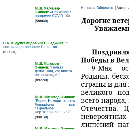
Новости
,
Общество
| Автор:
М.Ш. Магомед-
Эминов:
«Психология
пандемии COVID-19»
Дорогие вет
(5886/
0
)
Уважаемы
Н.А. Абдулгамидов и М.С. Гаджиев:
"К
локализации крепости Билистан"
Поздравл
(6272/
0
)
Победы в Вел
М.Ш. Магомед-
9 Мая – о
Эминов:
"Нельзя
делать вид, что ничего
Родины, беск
не происходит"
(8922/
0
)
страны и для
великого по
М.Ш. Магомед-Эминов:
всего народа,
"Борис Немцов: жертва
Левиафана или
Отечества. 
сакральное
жертвоприношение?"
невероятных
(9901/
0
)
лишений наш
М.Ш. Магомед-Эминов: