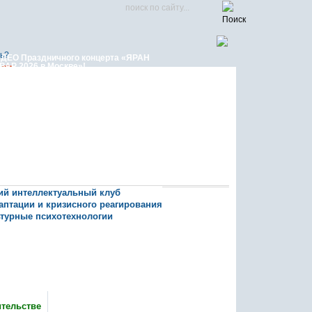
ь?
ДЕО Праздничного концерта «ЯРАН
ВАР 2026 в Москве»!
кий интеллектуальный клуб
даптации и кризисного реагирования
ьтурные психотехнологии
Яран Сувар
ительстве