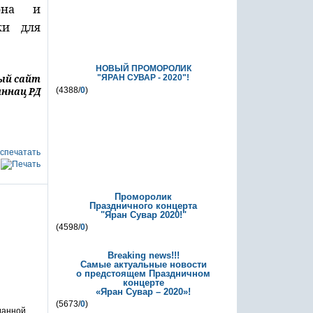
иона и
ки для
НОВЫЙ ПРОМОРОЛИК
ый сайт
"ЯРАН СУВАР - 2020"!
(4388/
0
)
ннац РД
спечатать
Проморолик
Праздничного концерта
"Яран Сувар 2020!"
(4598/
0
)
Breaking news!!!
Самые актуальные новости
о предстоящем Праздничном
концерте
«Яран Сувар – 2020»!
(5673/
0
)
 данной