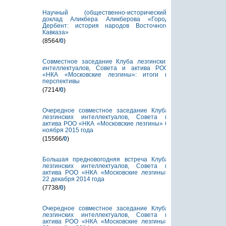
Научный (общественно-исторический)
доклад Аликбера Аликберова «Город
Дербент: история народов Восточного
Кавказа»
(8564/
0
)
Совместное заседание Клуба лезгинских
интеллектуалов, Совета и актива РОО
«НКА «Московские лезгины»: итоги и
перспективы
(7214/
0
)
Очередное совместное заседание Клуба
лезгинских интеллектуалов, Совета и
актива РОО «НКА «Московские лезгины» 6
ноября 2015 года
(15566/
0
)
Большая предновогодняя встреча Клуба
лезгинских интеллектуалов, Совета и
актива РОО «НКА «Московские лезгины»
22 декабря 2014 года
(7738/
0
)
Очередное совместное заседание Клуба
лезгинских интеллектуалов, Совета и
актива РОО «НКА «Московские лезгины»