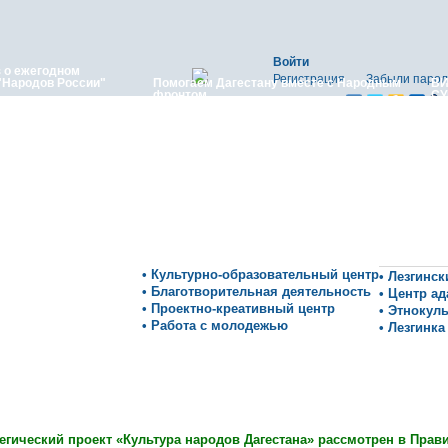
Войти
з о ежегодном
Регистрация
Забыли парол
"Народов России"
Помогаем Дагестану вместе с Народным
ВИ
фронтом
СУ
 отметили Яран Сувар:
чного концерта «Яран
» в Останкино
• Культурно-образовательный центр
• Лезгинс
• Благотворительная деятельность
• Центр а
• Проектно-креативный центр
• Этнокул
• Работа с молодежью
• Лезгинка
егический проект «Культура народов Дагестана» рассмотрен в Прав