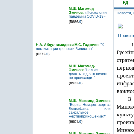
РД
М.Ш. Магомед-
Эминов:
«Психология
Новости
,
пандемии COVID-19»
(5886/
0
)
Н.А. Абдулгамидов и М.С. Гаджиев:
"К
локализации крепости Билистан"
Гусей
(6272/
0
)
страт
М.Ш. Магомед-
период
Эминов:
"Нельзя
делать вид, что ничего
проект
не происходит"
инфрас
(8922/
0
)
важнос
М.Ш. Магомед-Эминов:
"Борис Немцов: жертва
Минэк
Левиафана или
сакральное
культ
жертвоприношение?"
произв
(9901/
0
)
Минэк
М.Ш. Магомед-Эминов: