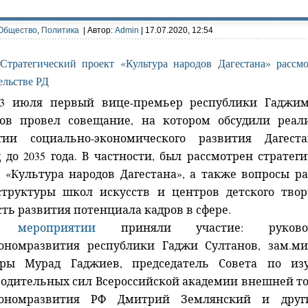
Общество
,
Политика
| Автор:
Admin
| 17.07.2020, 12:54
13 июля первый вице-премьер республики Гаджим
нов провел совещание, на котором обсудили реал
егии социально-экономического развития Дагест
 до 2035 года. В частности, был рассмотрен стратег
 «Культура народов Дагестана», а также вопросы р
труктуры школ искусств и центров детского твор
ть развития потенциала кадров в сфере.
В
мероприятии
приняли участие: руковод
ономразвития республики Гаджи Султанов, зам.ми
уры Мурад Гаджиев, председатель Совета по из
одительных сил Всероссийской академии внешней т
ономразвития РФ Дмитрий Землянский и друг