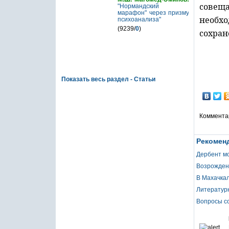
совещ
"Нормандский
марафон" через призму
необх
психоанализа"
(9239/
0
)
сохран
Показать весь раздел - Статьи
Коммента
Рекоменд
Дербент мо
Возрожден
В Махачкал
Литературн
Вопросы со