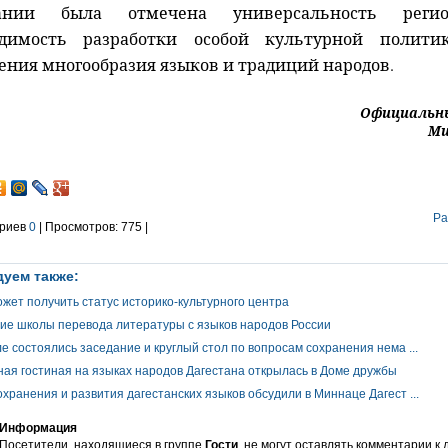
ании была отмечена универсальность рег
одимость разработки особой культурной полити
ения многообразия языков и традиций народов.
Официальн
Ми
Ра
риев
0
| Просмотров: 775 |
уем также:
жет получить статус историко-культурного центра
ие школы перевода литературы с языков народов России
е состоялись заседание и круглый стол по вопросам сохранения нема ...
ая гостиная на языках народов Дагестана открылась в Доме дружбы
хранения и развития дагестанских языков обсудили в Миннаце Дагест ...
Информация
Посетители, находящиеся в группе
Гости
, не могут оставлять комментарии к