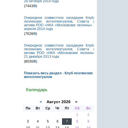
20 октября 2014 года
(7443/
0
)
Очередное совместное заседание Клуба
лезгинских интеллектуалов, Совета и
актива РОО «НКА «Московские лезгины» 7
апреля 2014 года
(7628/
0
)
Очередное совместное заседание Клуба
лезгинских интеллектуалов, Совета и
актива РОО «НКА «Московские лезгины»
21 декабря 2013 года
(8030/
0
)
Показать весь раздел - Клуб лезгинских
интеллектуалов
Календарь
«
Август 2026 »
Пн
Вт
Ср
Чт
Пт
Сб
Вс
1
2
3
4
5
6
7
8
9
10
11
12
13
14
15
16