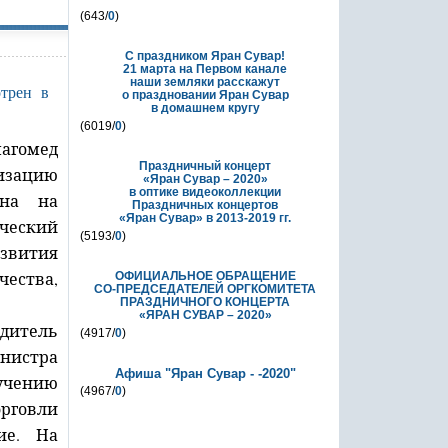
(643/
0
)
С праздником Яран Сувар!
21 марта на Первом канале
наши земляки расскажут
о праздновании Яран Сувар
в домашнем кругу
(6019/
0
)
агомед
Праздничный концерт
изацию
«Яран Сувар – 2020»
в оптике видеоколлекции
ана на
Праздничных концертов
«Яран Сувар»
в 2013-2019 гг.
ический
(5193/
0
)
азвития
чества,
ОФИЦИАЛЬНОЕ ОБРАЩЕНИЕ
СО-ПРЕДСЕДАТЕЛЕЙ ОРГКОМИТЕТА
ПРАЗДНИЧНОГО КОНЦЕРТА
«ЯРАН СУВАР – 2020»
итель
(4917/
0
)
нистра
Афиша "Яран Сувар - -2020"
учению
(4967/
0
)
орговли
ие. На