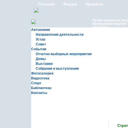
Главная
Форум
Правила
Путин подписал ука
проведении недели 
ежегодно
Автономия
Направления деятельности
Устав
Совет
События
Отчетно-выборные мероприятия
Демы
Выставки
Московские лезгины
Собрания и выступления
репортаж с Праздни
Сувар 2026 в Москве
Фотогалерея
Видеотека
Спорт
Библиотека
Контакты
Статьи
Страт