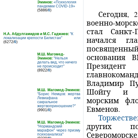
Эминов:
«Психология
пандемии COVID-19»
(5886/
0
)
Сегодня, 
военно-морс
стал Санкт-
Н.А. Абдулгамидов и М.С. Гаджиев:
"К
начался г
локализации крепости Билистан"
(6272/
0
)
посвященны
М.Ш. Магомед-
основания 
Эминов:
"Нельзя
делать вид, что ничего
Президе
не происходит"
(8922/
0
)
главнокома
Владимир Пу
Шойгу и г
М.Ш. Магомед-Эминов:
"Борис Немцов: жертва
морским фл
Левиафана или
сакральное
жертвоприношение?"
Евменов.
(9901/
0
)
Торжеств
М.Ш. Магомед-Эминов:
других по
"Нормандский
марафон" через призму
Североморске
психоанализа"