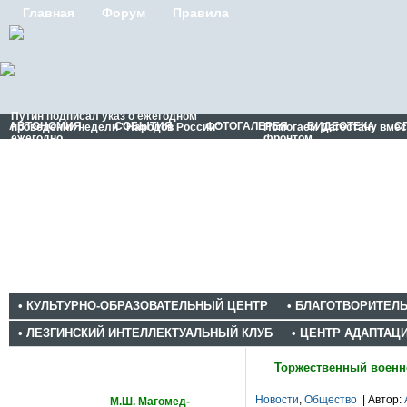
Главная
Форум
Правила
Путин подписал указ о ежегодном
АВТОНОМИЯ
СОБЫТИЯ
ФОТОГАЛЕРЕЯ
ВИДЕОТЕКА
С
проведении недели "Народов России"
Помогаем Дагестану вме
ежегодно
фронтом
• КУЛЬТУРНО-ОБРАЗОВАТЕЛЬНЫЙ ЦЕНТР
• БЛАГОТВОРИТЕЛ
• ЛЕЗГИНСКИЙ ИНТЕЛЛЕКТУАЛЬНЫЙ КЛУБ
• ЦЕНТР АДАПТАЦ
Статьи
Торжественный военн
Новости
,
Общество
| Автор:
М.Ш. Магомед-