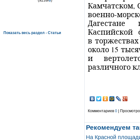
(9239/
0
)
Камчатском, 
военно-мор
Дагестане
Каспийской 
Показать весь раздел - Статьи
в торжествах
около 15 тыс
и вертолет
различного к
Комментариев
0
| Просмотров
Рекомендуем та
На Красной площади