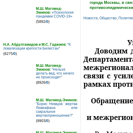
города Москвы, в свя
противоэпидемически
М.Ш. Магомед-
Эминов:
«Психология
пандемии COVID-19»
Новости
,
Общество
,
Политик
(5892/
0
)
У
Н.А. Абдулгамидов и М.С. Гаджиев:
"К
Доводим 
локализации крепости Билистан"
(6275/
0
)
Департамен
межрегионал
М.Ш. Магомед-
Эминов:
"Нельзя
связи с уси
делать вид, что ничего
не происходит"
рамках прот
(8926/
0
)
Обращение
М.Ш. Магомед-Эминов:
"Борис Немцов: жертва
Левиафана или
сакральное
и межрегио
жертвоприношение?"
(9903/
0
)
М.Ш. Магомед-Эминов: