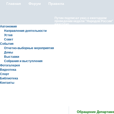
Главная
Форум
Правила
Путин подписал указ о ежегодном
проведении недели "Народов России"
ежегодно
Автономия
Направления деятельности
Устав
Совет
События
Отчетно-выборные мероприятия
Демы
Выставки
Московские лезгины отметили Яран С
Собрания и выступления
репортаж с Праздничного концерта «Я
Сувар 2026 в Москве» в Останкино
Фотогалерея
Видеотека
Спорт
Библиотека
Контакты
Статьи
Обращение Департаме