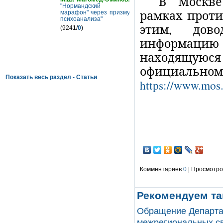
В Москве
"Нормандский
рамках проти
марафон" через призму
психоанализа"
этим, дов
(9241/
0
)
информаци
находящу
официаль
Показать весь раздел - Статьи
https://www.mos
Комментариев
0
| Просмотров
Рекомендуем та
Обращение Департа
межрегиональных свя