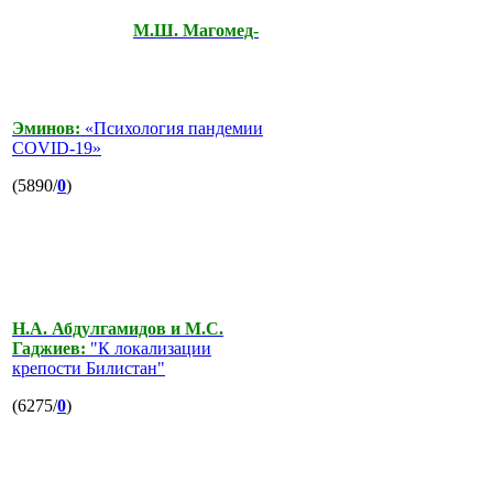
М.Ш. Магомед-
Эминов:
«Психология пандемии
COVID-19»
(5890/
0
)
Н.А. Абдулгамидов и М.С.
Гаджиев:
"К локализации
крепости Билистан"
(6275/
0
)