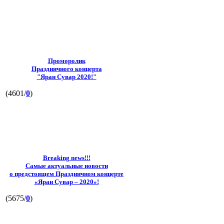
Проморолик
Праздничного концерта
"Яран Сувар 2020!"
(4601/
0
)
Breaking news!!!
Самые актуальные новости
о предстоящем Праздничном концерте
«Яран Сувар – 2020»!
(5675/
0
)