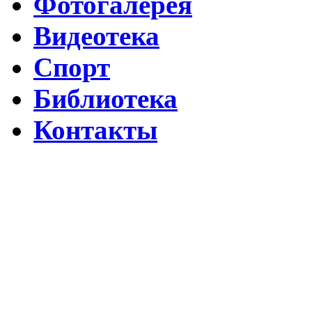
Фотогалерея
Видеотека
Спорт
Библиотека
Контакты
Путин подписал указ о ежегодном проведении недели "Народо
Помогаем Дагестану вместе с Народным фронтом
ВИДЕО Праздничного концерта «ЯРАН СУВАР 2026 в Москве
Московские лезгины отметили Яран Сувар: репортаж с Праздн