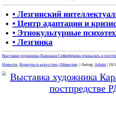
• Лезгинский интеллектуа
• Центр адаптации и кризи
• Этнокультурные психоте
• Лезгинка
Выставка художника Карахана Сефербекова открылась в постп
Новости
,
Культура и искусство
,
Общество
| Автор:
Admin
| 19.