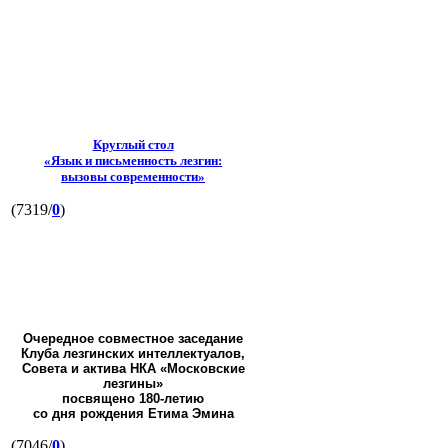
Круглый стол
«Язык и письменность лезгин:
вызовы современности»
(7319/
0
)
Очередное совместное заседание
Клуба лезгинских интеллектуалов,
Совета и актива НКА «Московские
лезгины»
посвящено 180-летию
со дня рождения Етима Эмина
(7046/
0
)