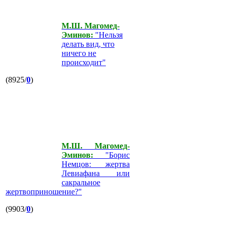
М.Ш. Магомед-
Эминов:
"Нельзя
делать вид, что
ничего не
происходит"
(8925/
0
)
М.Ш. Магомед-
Эминов:
"Борис
Немцов: жертва
Левиафана или
сакральное
жертвоприношение?"
(9903/
0
)