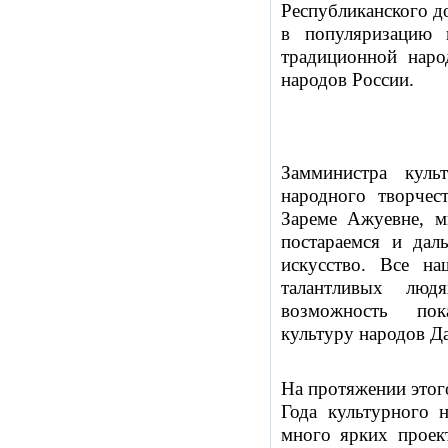
Республиканского д
в популяризацию н
традиционной наро
народов России.
Замминистра куль
народного творчес
Зареме Ажуевне, м
постараемся и дал
искусство. Все н
талантливых люд
возможность пок
культуру народов Да
На протяжении этог
Года культурного 
много ярких проект