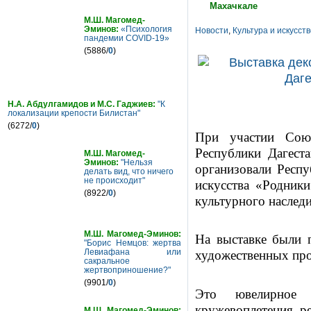
Махачкале
М.Ш. Магомед-
Эминов:
«Психология
Новости
,
Культура и искусст
пандемии COVID-19»
(5886/
0
)
Н.А. Абдулгамидов и М.С. Гаджиев:
"К
локализации крепости Билистан"
(6272/
0
)
При участии Сою
Республики Дагеста
М.Ш. Магомед-
Эминов:
"Нельзя
организовали Респу
делать вид, что ничего
не происходит"
искусства «Родники
(8922/
0
)
культурного наследи
М.Ш. Магомед-Эминов:
На выставке были 
"Борис Немцов: жертва
Левиафана или
художественных про
сакральное
жертвоприношение?"
(9901/
0
)
Это ювелирное 
кружевоплетения, ре
М.Ш. Магомед-Эминов: