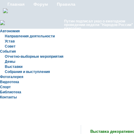
Главная
Форум
Правила
Путин подписал указ о ежегодном
проведении недели "Народов России"
ежегодно
Автономия
Направления деятельности
Устав
Совет
События
Отчетно-выборные мероприятия
Демы
Выставки
Московские лезгины отметили Яран С
Собрания и выступления
репортаж с Праздничного концерта «Я
Сувар 2026 в Москве» в Останкино
Фотогалерея
Видеотека
Спорт
Библиотека
Контакты
Статьи
Выставка декоративно