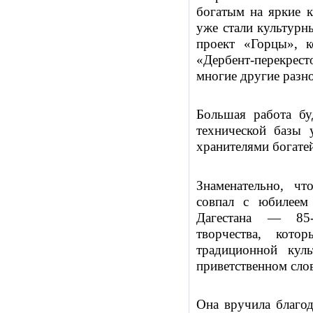
богатым на яркие к
уже стали культурн
проект «Горцы», 
«Дербент-перекре
многие другие разн
Большая работа бу
технической базы 
хранителями богате
Знаменательно, чт
совпал с юбилеем
Дагестана — 85-
творчества, кот
традиционной куль
приветственном слов
Она вручила благо