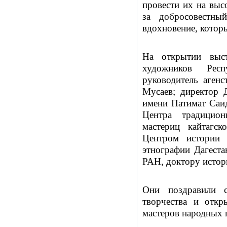
провести их на выс
за добросовестны
вдохновение, которы
На открытии выст
художников Респ
руководитель аген
Мусаев; директор Д
имени Патимат Саид
Центра традицио
мастериц кайтагс
Центром истории 
этнографии Дагеста
РАН, доктору истор
Они поздравили 
творчества и откр
мастеров народных 