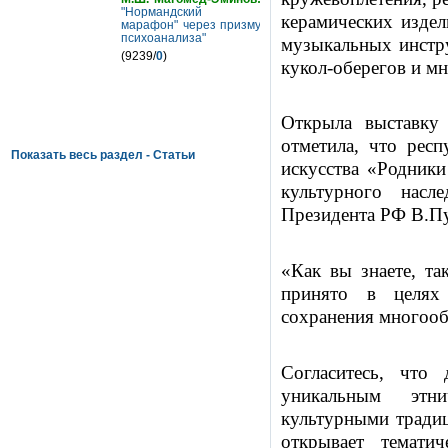
"Нормандский
керамических издел
марафон" через призму
психоанализа"
музыкальных инстру
(9239/
0
)
кукол-оберегов и мн
Открыла выставку
отметила, что респ
Показать весь раздел - Статьи
искусства «Родники
культурного насл
Президента РФ В.Пу
«Как вы знаете, т
принято в целях
сохранения многооб
Согласитесь, что
уникальным этн
культурными традиц
открывает тематич