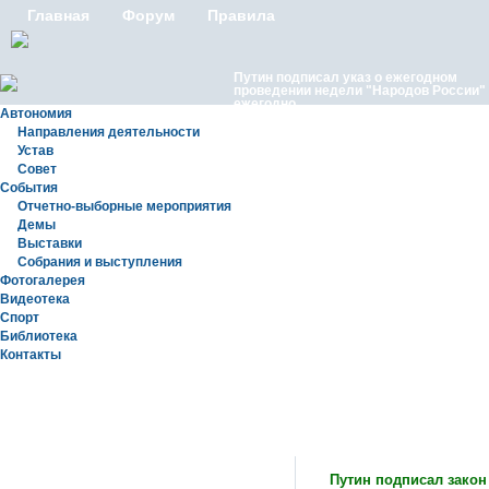
Главная
Форум
Правила
Путин подписал указ о ежегодном
проведении недели "Народов России"
ежегодно
Автономия
Направления деятельности
Устав
Совет
События
Отчетно-выборные мероприятия
Демы
Выставки
Московские лезгины отметили Яран С
Собрания и выступления
репортаж с Праздничного концерта «Я
Сувар 2026 в Москве» в Останкино
Фотогалерея
Видеотека
Спорт
Библиотека
Контакты
Статьи
Путин подписал закон