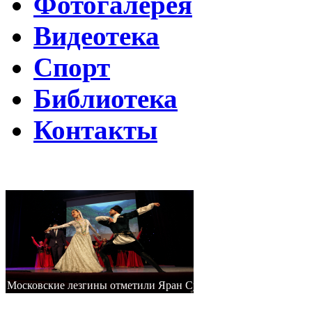
Фотогалерея
Видеотека
Спорт
Библиотека
Контакты
Путин подписал указ о ежегодном проведении недели "Народо
Помогаем Дагестану вместе с Народным фронтом
ВИДЕО Праздничного концерта «ЯРАН СУВАР 2026 в Москве
Московские лезгины отметили Яран Сувар: репортаж с Праздн