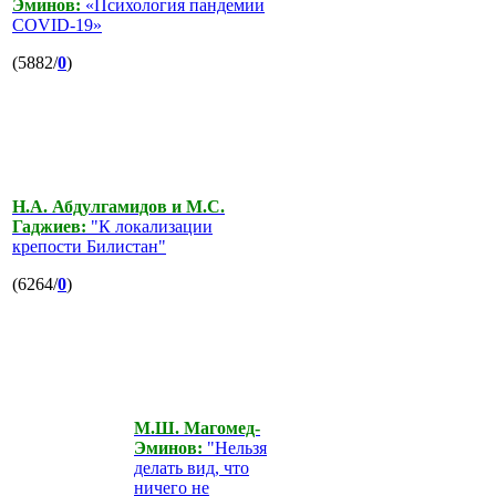
Эминов:
«Психология пандемии
COVID-19»
(5882/
0
)
Н.А. Абдулгамидов и М.С.
Гаджиев:
"К локализации
крепости Билистан"
(6264/
0
)
М.Ш. Магомед-
Эминов:
"Нельзя
делать вид, что
ничего не