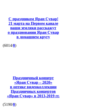
С праздником Яран Сувар!
21 марта на Первом канале
наши земляки расскажут
о праздновании Яран Сувар
в домашнем кругу
(6014/
0
)
Праздничный концерт
«Яран Сувар – 2020»
в оптике видеоколлекции
Праздничных концертов
«Яран Сувар»
в 2013-2019 гг.
(5190/
0
)