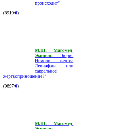
происходит"
(8919/
0
)
М.Ш. Магомед-
Эминов:
"Борис
Немцов: жертва
Левиафана или
сакральное
жертвоприношение?"
(9897/
0
)
М.Ш. Магомед-
Эминов: