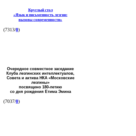
Круглый стол
«Язык и письменность лезгин:
вызовы современности»
(7313/
0
)
Очередное совместное заседание
Клуба лезгинских интеллектуалов,
Совета и актива НКА «Московские
лезгины»
посвящено 180-летию
со дня рождения Етима Эмина
(7037/
0
)