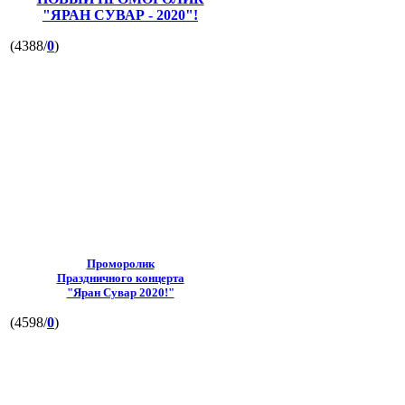
"ЯРАН СУВАР - 2020"!
(4388/
0
)
Проморолик
Праздничного концерта
"Яран Сувар 2020!"
(4598/
0
)