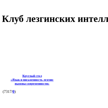
Клуб лезгинских интел
Круглый стол
«Язык и письменность лезгин:
вызовы современности»
(7317/
0
)