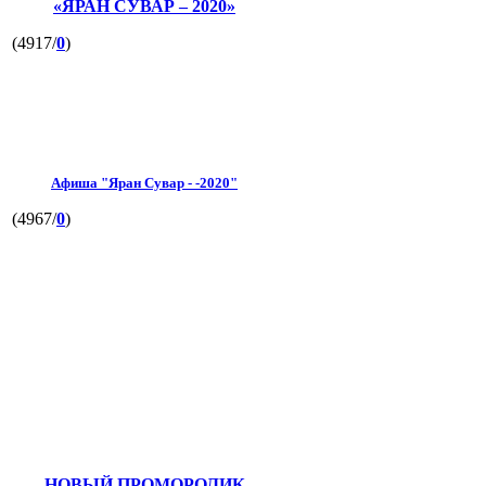
«ЯРАН СУВАР – 2020»
(4917/
0
)
Афиша "Яран Сувар - -2020"
(4967/
0
)
НОВЫЙ ПРОМОРОЛИК