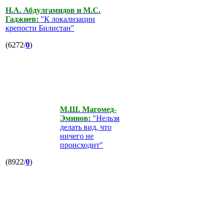
Н.А. Абдулгамидов и М.С.
Гаджиев:
"К локализации
крепости Билистан"
(6272/
0
)
М.Ш. Магомед-
Эминов:
"Нельзя
делать вид, что
ничего не
происходит"
(8922/
0
)