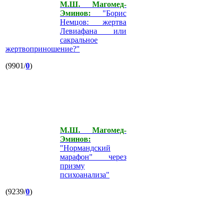
М.Ш. Магомед-
Эминов:
"Борис
Немцов: жертва
Левиафана или
сакральное
жертвоприношение?"
(9901/
0
)
М.Ш. Магомед-
Эминов:
"Нормандский
марафон" через
призму
психоанализа"
(9239/
0
)