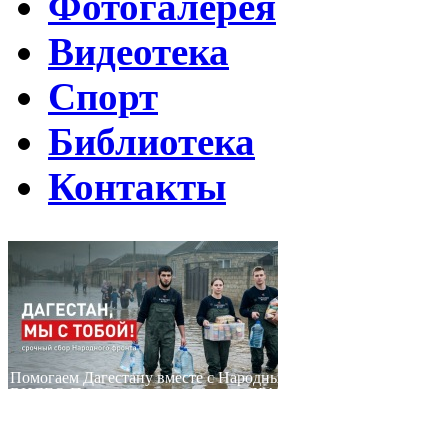
Фотогалерея
Видеотека
Спорт
Библиотека
Контакты
Путин подписал указ о ежегодном проведении недели "Народо
Помогаем Дагестану вместе с Народным фронтом
ВИДЕО Праздничного концерта «ЯРАН СУВАР 2026 в Москве
Московские лезгины отметили Яран Сувар: репортаж с Праздн