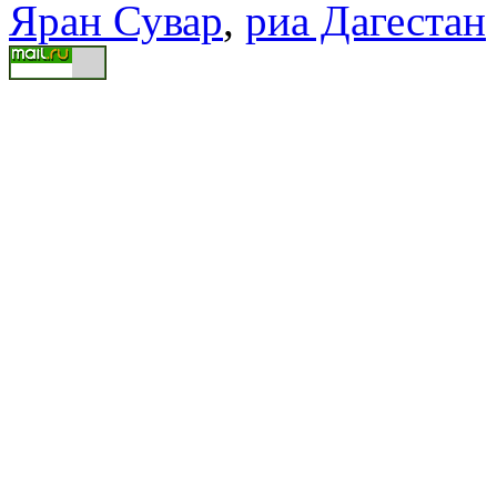
Яран Сувар
,
риа Дагестан