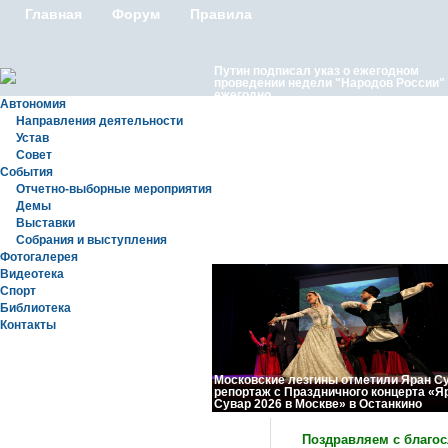
Главная
Форум
Правила
Путин подписал указ о ежегодном
проведении недели "Народов России"
ежегодно
Автономия
Направления деятельности
Устав
Совет
События
Отчетно-выборные мероприятия
Демы
Выставки
Собрания и выступления
Фотогалерея
Видеотека
Спорт
Библиотека
Контакты
Московские лезгины отметили Яран С
репортаж с Праздничного концерта «Я
Сувар 2026 в Москве» в Останкино
Статьи
Поздравляем с благос