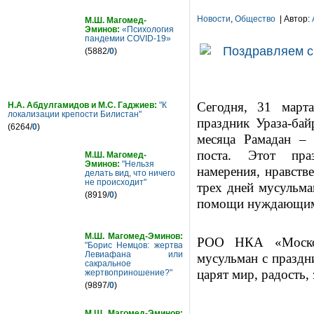
Новости
,
Общество
| Автор:
М.Ш. Магомед-
Эминов:
«Психология
пандемии COVID-19»
(5882/
0
)
Сегодня, 31 март
Н.А. Абдулгамидов и М.С. Гаджиев:
"К
локализации крепости Билистан"
праздник Ураза-бай
(6264/
0
)
месяца Рамадан – 
поста. Этот пра
М.Ш. Магомед-
Эминов:
"Нельзя
намерения, нравств
делать вид, что ничего
не происходит"
трех дней мусульма
(8919/
0
)
помощи нуждающимс
М.Ш. Магомед-Эминов:
РОО НКА «Москов
"Борис Немцов: жертва
Левиафана или
мусульман с праздн
сакральное
царят мир, радость,
жертвоприношение?"
(9897/
0
)
М.Ш. Магомед-Эминов: