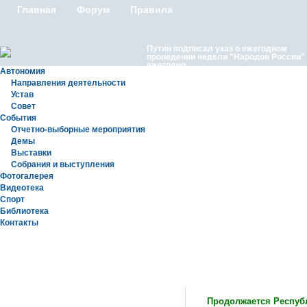
Главная
Форум
Правила
Путин подписал указ о ежегодном
проведении недели "Народов России"
ежегодно
Автономия
Направления деятельности
Устав
Совет
События
Отчетно-выборные мероприятия
Демы
Выставки
Московские лезгины отметили Яран С
Собрания и выступления
репортаж с Праздничного концерта «Я
Сувар 2026 в Москве» в Останкино
Фотогалерея
Видеотека
Спорт
Библиотека
Контакты
Статьи
Продолжается Респуб