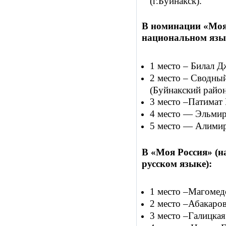
(г.Буйнакск).
В номинации «Моя 
национальном язы
1 место – Билал Д
2 место – Сводны
(Буйнакский район
3 место –Патимат 
4 место — Эльмир
5 место — Алимир
В «Моя Россия» (н
русском языке):
1 место –Магомедо
2 место –Абакаров
3 место –Галицкая