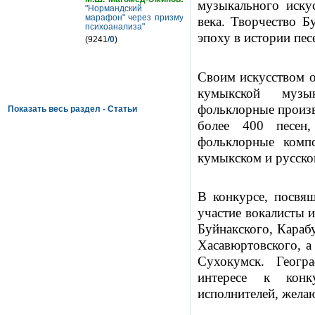
музыкального иску
"Нормандский
марафон" через призму
века. Творчество Б
психоанализа"
эпоху в истории пес
(9241/
0
)
Своим искусством о
кумыкской музы
фольклорные произв
Показать весь раздел - Статьи
более 400 песен
фольклорные комп
кумыкском и русско
В конкурсе, посвя
участие вокалисты 
Буйнакского, Караб
Хасавюртовского, а
Сухокумск. Геогр
интересе к конк
исполнителей, жела