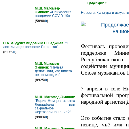
традиции»
М.Ш. Магомед-
Эминов:
«Психология
Новости
,
Культура и искусст
пандемии COVID-19»
(5890/
0
)
Н.А. Абдулгамидов и М.С. Гаджиев:
"К
Фестиваль проводи
локализации крепости Билистан"
поддержке Минис
(6275/
0
)
Республиканского
М.Ш. Магомед-
содействии муници
Эминов:
"Нельзя
делать вид, что ничего
Союза музыкантов Р
не происходит"
(8925/
0
)
7 апреля в селе Н
фестивальной про
М.Ш. Магомед-Эминов:
"Борис Немцов: жертва
народной артистки 
Левиафана или
сакральное
жертвоприношение?"
Это событие стало
(9903/
0
)
певице, чьё имя п
М.Ш. Магомед-Эминов: