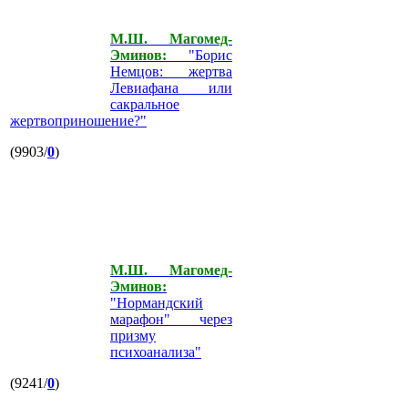
М.Ш. Магомед-
Эминов:
"Борис
Немцов: жертва
Левиафана или
сакральное
жертвоприношение?"
(9903/
0
)
М.Ш. Магомед-
Эминов:
"Нормандский
марафон" через
призму
психоанализа"
(9241/
0
)