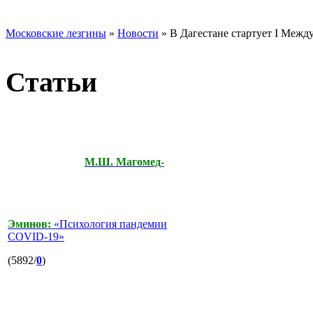
Московские лезгины
»
Новости
» В Дагестане стартует I Меж
Статьи
М.Ш. Магомед-
Эминов:
«Психология пандемии
COVID-19»
(5892/
0
)