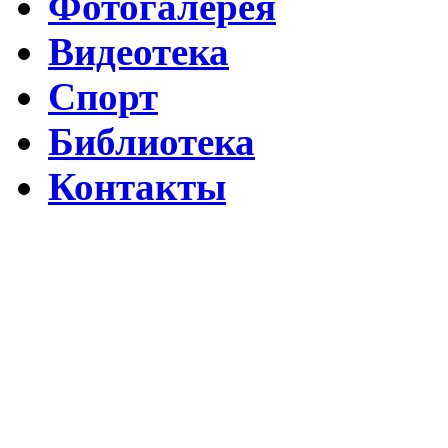
Фотогалерея
Видеотека
Спорт
Библиотека
Контакты
Путин подписал указ о ежегодном проведении недели "Народо
Помогаем Дагестану вместе с Народным фронтом
ВИДЕО Праздничного концерта «ЯРАН СУВАР 2026 в Москве
Московские лезгины отметили Яран Сувар: репортаж с Праздн