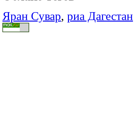
Яран Сувар
,
риа Дагестан