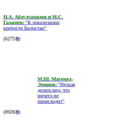
Н.А. Абдулгамидов и М.С.
Гаджиев:
"К локализации
крепости Билистан"
(6275/
0
)
М.Ш. Магомед-
Эминов:
"Нельзя
делать вид, что
ничего не
происходит"
(8926/
0
)