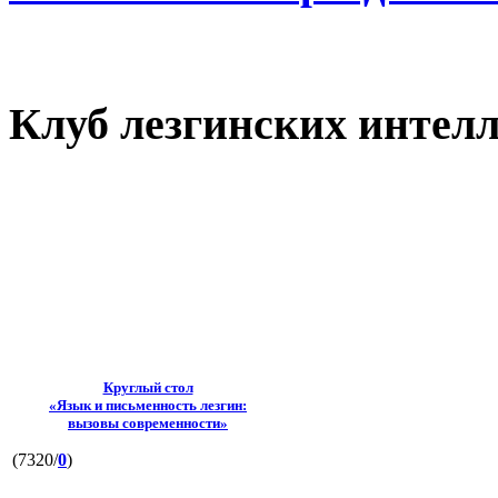
Клуб лезгинских интел
Круглый стол
«Язык и письменность лезгин:
вызовы современности»
(7320/
0
)