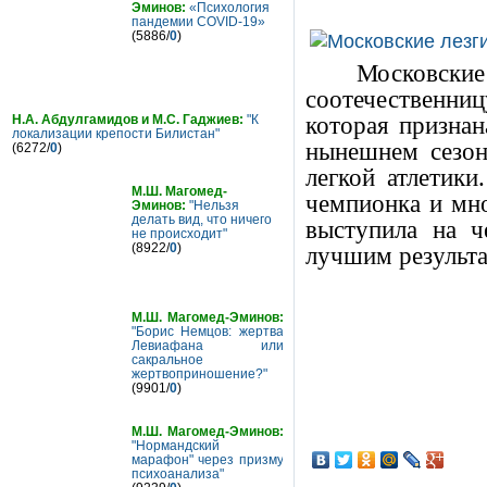
Эминов:
«Психология
пандемии COVID-19»
(5886/
0
)
Московск
соотечественниц
которая признан
Н.А. Абдулгамидов и М.С. Гаджиев:
"К
локализации крепости Билистан"
нынешнем сезон
(6272/
0
)
легкой атлетики
М.Ш. Магомед-
чемпионка и мн
Эминов:
"Нельзя
делать вид, что ничего
выступила на ч
не происходит"
(8922/
0
)
лучшим результа
М.Ш. Магомед-Эминов:
"Борис Немцов: жертва
Левиафана или
сакральное
жертвоприношение?"
(9901/
0
)
М.Ш. Магомед-Эминов:
"Нормандский
марафон" через призму
психоанализа"