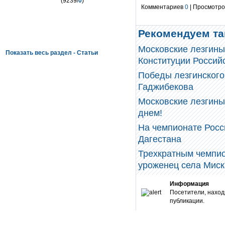
(9239/
0
)
Комментариев
0
| Просмотров
Рекомендуем та
Московские лезгины
Показать весь раздел - Статьи
Конституции Российс
Победы лезгинского
Гаджибекова
Московские лезгин
днем!
На чемпионате Росс
Дагестана
Трехкратным чемпио
уроженец села Миски
Информация
Посетители, наход
публикации.