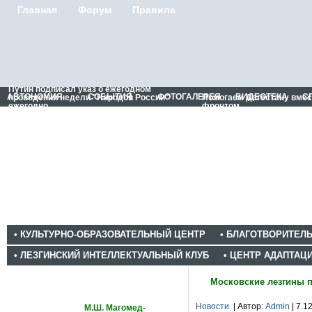
Главная
Форум
Правила
Путин подписал указ о ежегодном
АВТОНОМИЯ
СОБЫТИЯ
ФОТОГАЛЕРЕЯ
ВИДЕОТЕКА
С
проведении недели "Народов России"
Помогаем Дагестану вме
ежегодно
фронтом
• КУЛЬТУРНО-ОБРАЗОВАТЕЛЬНЫЙ ЦЕНТР
• БЛАГОТВОРИТЕЛ
• ЛЕЗГИНСКИЙ ИНТЕЛЛЕКТУАЛЬНЫЙ КЛУБ
• ЦЕНТР АДАПТАЦ
Статьи
Московские лезгины 
Новости
| Автор:
Admin
| 7.1
М.Ш. Магомед-