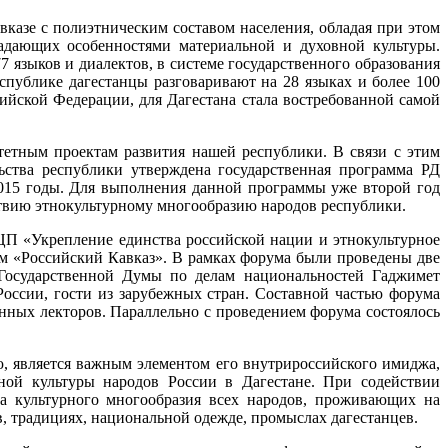
вказе с полиэтническим составом населения, обладая при этом
адающих особенностями материальной и духовной культуры.
7 языков и диалектов, в системе государственного образования
республике дагестанцы разговаривают на 28 языках и более 100
ийской Федерации, для Дагестана стала востребованной самой
тетным проектам развития нашей республики. В связи с этим
ства республики утверждена государственная программа РД
2015 годы. Для выполнения данной программы уже второй год
твию этнокультурному многообразию народов республики.
ЦП «Укрепление единства российской нации и этнокультурное
ум «Российский Кавказ». В рамках форума были проведены две
 Государственной Думы по делам национальностей Гаджимет
оссии, гости из зарубежных стран. Составной частью форума
нных лекторов. Параллельно с проведением форума состоялось
ю, является важным элементом его внутрироссийского имиджа,
ной культуры народов России в Дагестане. При содействии
на культурного многообразия всех народов, проживающих на
в, традициях, национальной одежде, промыслах дагестанцев.