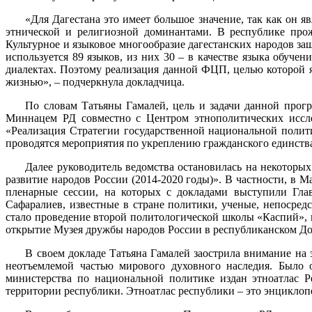
«Для Дагестана это имеет большое значение, так как он 
этнической и религиозной доминантами. В республике прож
Культурное и языковое многообразие дагестанских народов защ
используется 89 языков, из них 30 – в качестве языка обучен
диалектах. Поэтому реализация данной ФЦП, целью которой я
жизнью», – подчеркнула докладчица.
По словам Татьяны Гамалей, цель и задачи данной прог
Миннацем РД совместно с Центром этнополитических иссле
«Реализация Стратегии государственной национальной полит
проводятся мероприятия по укреплению гражданского единств
Далее руководитель ведомства остановилась на некотор
развитие народов России (2014-2020 годы)». В частности, в
пленарные сессии, на которых с докладами выступили Гла
Сафаралиев, известные в стране политики, ученые, непосре
стало проведение второй политологической школы «Каспий», 
открытие Музея дружбы народов России в республиканском Д
В своем докладе Татьяна Гамалей заострила внимание на 
неотъемлемой частью мирового духовного наследия. Было о
министерства по национальной политике издан этноатлас Р
территории республики. Этноатлас республики – это энциклопе