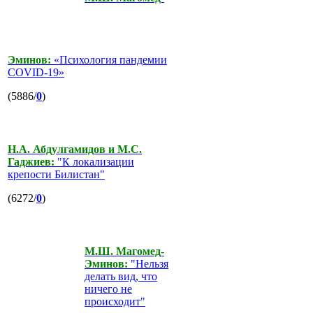
Эминов:
«Психология пандемии
COVID-19»
(5886/
0
)
Н.А. Абдулгамидов и М.С.
Гаджиев:
"К локализации
крепости Билистан"
(6272/
0
)
М.Ш. Магомед-
Эминов:
"Нельзя
делать вид, что
ничего не
происходит"