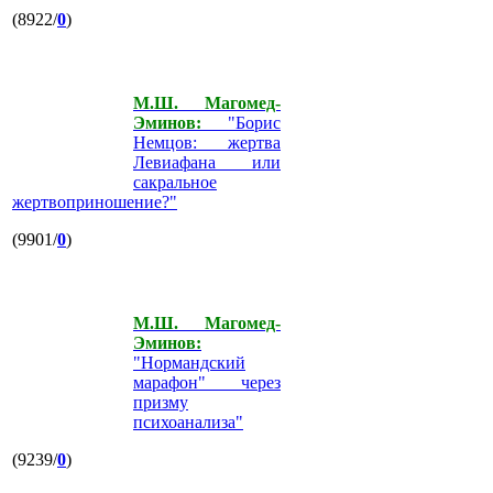
(8922/
0
)
М.Ш. Магомед-
Эминов:
"Борис
Немцов: жертва
Левиафана или
сакральное
жертвоприношение?"
(9901/
0
)
М.Ш. Магомед-
Эминов:
"Нормандский
марафон" через
призму
психоанализа"
(9239/
0
)