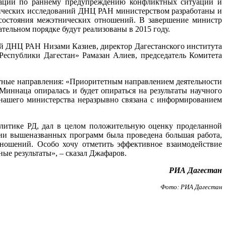
даций по раннему предупреждению конфликтных ситуаций и
тических исследований ДНЦ РАН министерством разработаны и
состояния межэтнических отношений. В завершение министр
тельном порядке будут реализованы в 2015 году.
ий ДНЦ РАН Низами Казиев, директор Дагестанского института
еспублики Дагестан» Рамазан Алиев, председатель Комитета
тетные направления: «Приоритетным направлением деятельности
Миннаца опиралась и будет опираться на результаты научного
ь нашего министерства неразрывно связана с информированием
олитике РД, дал в целом положительную оценку проделанной
ии вышеназванных программ была проведена большая работа,
ношений. Особо хочу отметить эффективное взаимодействие
ые результаты», – сказал Джафаров.
РИА Дагестан
Фото: РИА Дагестан