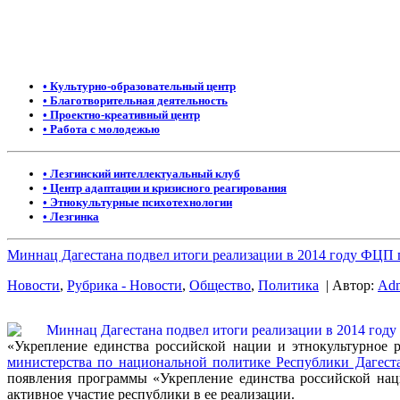
• Культурно-образовательный центр
• Благотворительная деятельность
• Проектно-креативный центр
• Работа с молодежью
• Лезгинский интеллектуальный клуб
• Центр адаптации и кризисного реагирования
• Этнокультурные психотехнологии
• Лезгинка
Миннац Дагестана подвел итоги реализации в 2014 году ФЦП 
Новости
,
Рубрика - Новости
,
Общество
,
Политика
| Автор:
Ad
«Укрепление единства российской нации и этнокультурное 
министерства по национальной политике Республики Дагест
появления программы «Укрепление единства российской наци
активное участие республики в ее реализации.