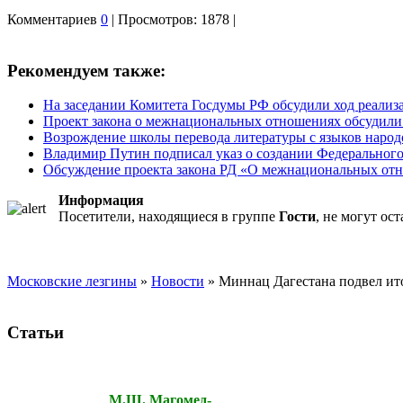
Комментариев
0
| Просмотров: 1878 |
Рекомендуем также:
На заседании Комитета Госдумы РФ обсудили ход реализац
Проект закона о межнациональных отношениях обсудили 
Возрождение школы перевода литературы с языков народ
Владимир Путин подписал указ о создании Федерального а
Обсуждение проекта закона РД «О межнациональных отно
Информация
Посетители, находящиеся в группе
Гости
, не могут ос
Московские лезгины
»
Новости
» Миннац Дагестана подвел ит
Статьи
М.Ш. Магомед-