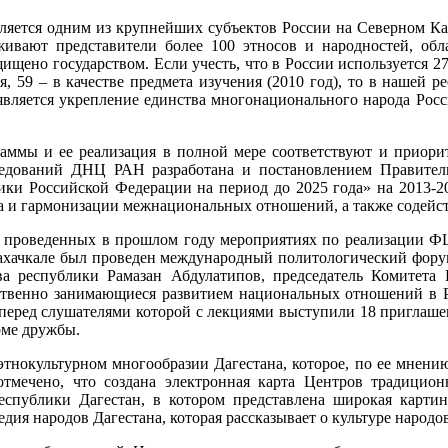
является одним из крупнейших субъектов России на Северном Ка
ивают представители более 100 этносов и народностей, обл
ищено государством. Если учесть, что в России используется 27
ия, 59 – в качестве предмета изучения (2010 год), то в нашей 
вляется укрепление единства многонационального народа Росс
раммы и ее реализация в полной мере соответствуют и приори
дований ДНЦ РАН разработана и постановлением Правитель
ики Российской Федерации на период до 2025 года» на 2013-
а и гармонизации межнациональных отношений, а также содейс
ых проведенных в прошлом году мероприятиях по реализации Ф
 Махачкале был проведен международный политологический фор
ва республики Рамазан Абдулатипов, председатель Комитета
дственно занимающиеся развитием национальных отношений в Р
перед слушателями которой с лекциями выступили 18 приглаше
оме дружбы.
этнокультурном многообразии Дагестана, которое, по ее мнени
тмечено, что создана электронная карта Центров традицион
еспублики Дагестан, в котором представлена широкая карти
дия народов Дагестана, которая рассказывает о культуре народо