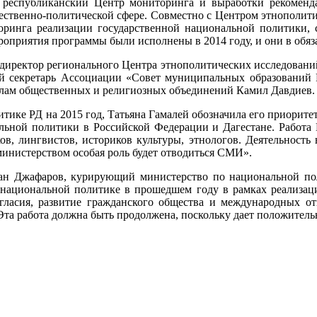
н республиканский Центр мониторинга и выработки рекомен
ественно-политической сфере. Совместно с Центром этнополи
ринга реализации государственной национальной политики, 
оприятия программы были исполнены в 2014 году, и они в обяза
 директор регионального Центра этнополитических исследован
 секретарь Ассоциации «Совет муниципальных образований Р
лам общественных и религиозных объединений Камил Давдиев.
итике РД на 2015 год, Татьяна Гамалей обозначила его приори
льной политики в Российской Федерации и Дагестане. Работа 
ков, лингвистов, историков культуры, этнологов. Деятельност
министерством особая роль будет отводиться СМИ».
азан Джафаров, курирующий министерство по национальной п
о национальной политике в прошедшем году в рамках реализац
ласия, развитие гражданского общества и международных от
а работа должна быть продолжена, поскольку дает положительн