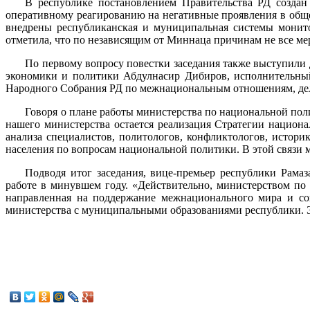
В республике постановлением Правительства РД созда
оперативному реагированию на негативные проявления в общ
внедрены республиканская и муниципальная системы монито
отметила, что по независящим от Миннаца причинам не все мер
По первому вопросу повестки заседания также выступили
экономики и политики Абдулнасир Дибиров, исполнительный
Народного Собрания РД по межнациональным отношениям, де
Говоря о плане работы министерства по национальной пол
нашего министерства остается реализация Стратегии национа
анализа специалистов, политологов, конфликтологов, истори
населения по вопросам национальной политики. В этой связи 
Подводя итог заседания, вице-премьер республики Рам
работе в минувшем году. «Действительно, министерством п
направленная на поддержание межнационального мира и сог
министерства с муниципальными образованиями республики. Эт