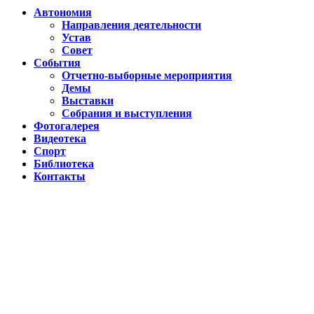
Автономия
Направления деятельности
Устав
Совет
События
Отчетно-выборные мероприятия
Демы
Выставки
Собрания и выступления
Фотогалерея
Видеотека
Спорт
Библиотека
Контакты
Путин подписал указ о ежегодном проведении недели "Народо
Помогаем Дагестану вместе с Народным фронтом
ВИДЕО Праздничного концерта «ЯРАН СУВАР 2026 в Москве
Московские лезгины отметили Яран Сувар: репортаж с Праздн