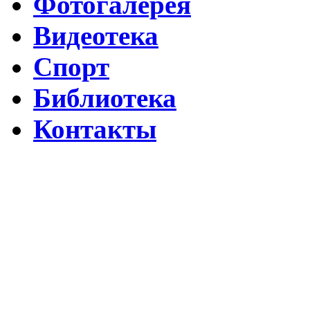
Фотогалерея
Видеотека
Спорт
Библиотека
Контакты
Путин подписал указ о ежегодном проведении недели "Народо
Помогаем Дагестану вместе с Народным фронтом
ВИДЕО Праздничного концерта «ЯРАН СУВАР 2026 в Москве
Московские лезгины отметили Яран Сувар: репортаж с Праздн