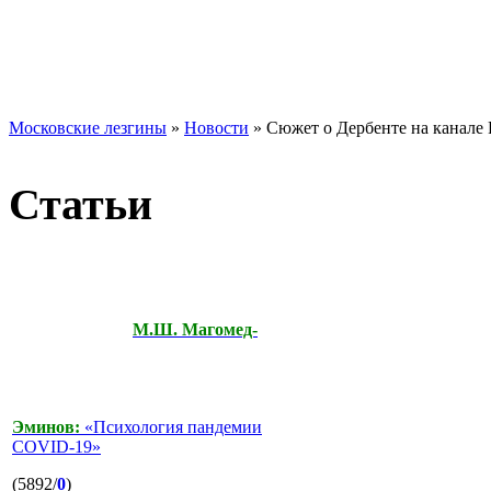
Московские лезгины
»
Новости
» Сюжет о Дербенте на канале 
Статьи
М.Ш. Магомед-
Эминов:
«Психология пандемии
COVID-19»
(5892/
0
)