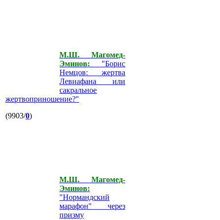
М.Ш. Магомед-
Эминов:
"Борис
Немцов: жертва
Левиафана или
сакральное
жертвоприношение?"
(9903/
0
)
М.Ш. Магомед-
Эминов:
"Нормандский
марафон" через
призму