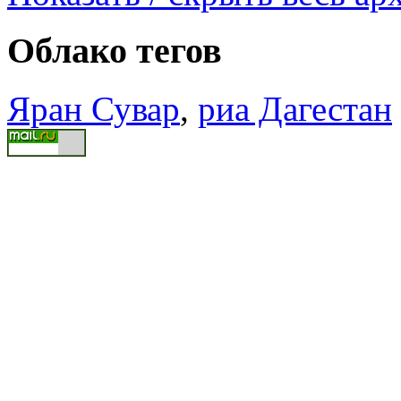
Облако тегов
Яран Сувар
,
риа Дагестан