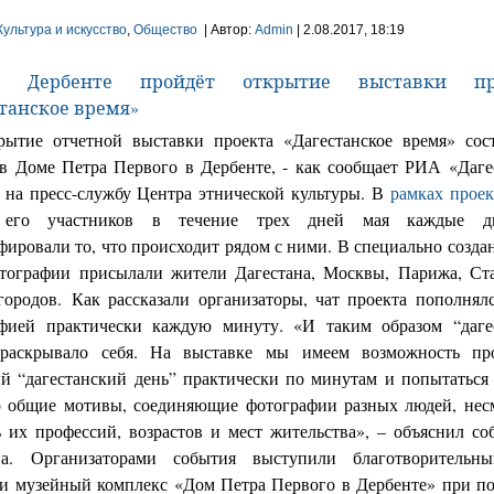
Культура и искусство
,
Общество
| Автор:
Admin
| 2.08.2017, 18:19
рытие отчетной выставки проекта «Дагестанское время» сос
 в Доме Петра Первого в Дербенте, - как сообщает РИА «Даге
 на пресс-службу Центра этнической культуры. В
рамках проек
 его участников в течение трех дней мая каждые д
фировали то, что происходит рядом с ними. В специально созда
тографии присылали жители Дагестана, Москвы, Парижа, Ст
городов. Как рассказали организаторы, чат проекта пополнял
фией практически каждую минуту. «И таким образом “даге
 раскрывало себя. На выставке мы имеем возможность про
й “дагестанский день” практически по минутам и попытаться
о общие мотивы, соединяющие фотографии разных людей, нес
ь их профессий, возрастов и мест жительства», – объяснил со
тва. Организаторами события выступили благотворительн
и музейный комплекс «Дом Петра Первого в Дербенте» при п