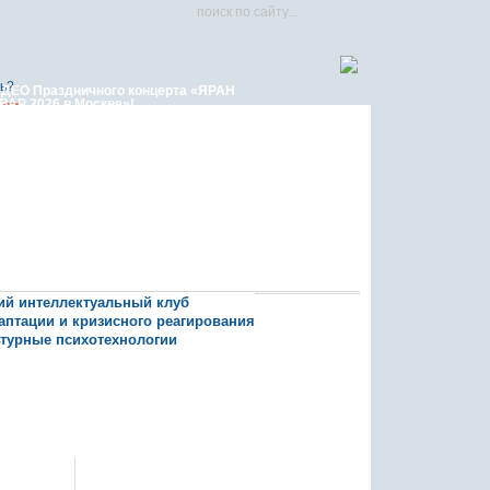
ь?
ДЕО Праздничного концерта «ЯРАН
ВАР 2026 в Москве»!
кий интеллектуальный клуб
даптации и кризисного реагирования
ьтурные психотехнологии
Яран Сувар