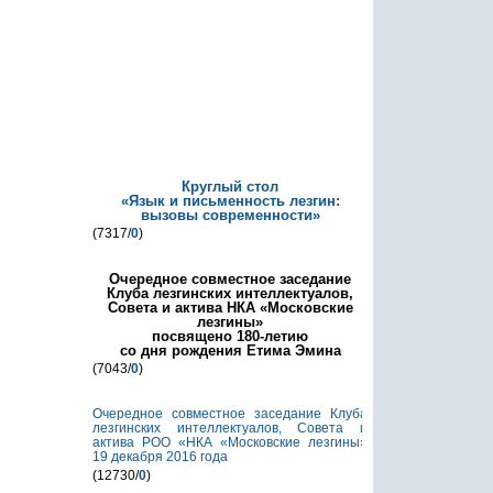
Круглый стол
«Язык и письменность лезгин:
вызовы современности»
(7317/
0
)
Очередное совместное заседание
Клуба лезгинских интеллектуалов,
Совета и актива НКА «Московские
лезгины»
посвящено 180-летию
со дня рождения Етима Эмина
(7043/
0
)
Очередное совместное заседание Клуба
лезгинских интеллектуалов, Совета и
актива РОО «НКА «Московские лезгины»
19 декабря 2016 года
(12730/
0
)