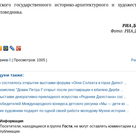
ского государственного историко-архитектурного и художес
аповедника.
РИА Д
Фото: РИА 
риев
0
| Просмотров: 1005 |
Ра
уем также:
 состоялось открытие выставки-форума «Огни Солхата в горах Дагест ...
омплекс "Домик Петра I" открыт после реставрации к юбилею Дербе ...
ыставки декоративно-прикладного искусства «Родники Дагестана» сос ...
обедителей Международного конкурса детского рисунка «Мы — дети ко ...
ие художники подарят по одной своей работе молодому Музею истории ...
Информация
Посетители, находящиеся в группе
Гости
, не могут оставлять комментарии к
публикации.