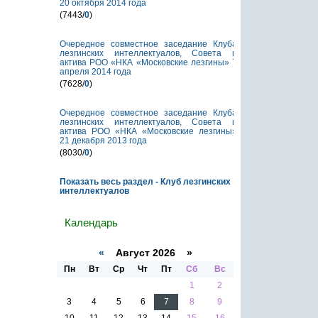
20 октября 2014 года
(7443/
0
)
Очередное совместное заседание Клуба
лезгинских интеллектуалов, Совета и
актива РОО «НКА «Московские лезгины» 7
апреля 2014 года
(7628/
0
)
Очередное совместное заседание Клуба
лезгинских интеллектуалов, Совета и
актива РОО «НКА «Московские лезгины»
21 декабря 2013 года
(8030/
0
)
Показать весь раздел - Клуб лезгинских
интеллектуалов
Календарь
«
Август 2026 »
Пн
Вт
Ср
Чт
Пт
Сб
Вс
1
2
3
4
5
6
7
8
9
10
11
12
13
14
15
16