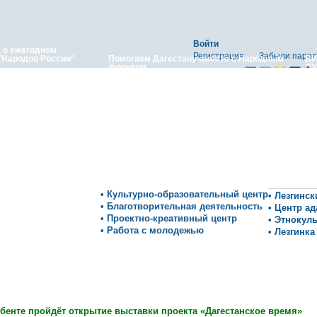
Войти
з о ежегодном
Регистрация
Забыли парол
"Народов России"
Помогаем Дагестану вместе с Народным
ВИ
фронтом
СУ
 отметили Яран Сувар:
чного концерта «Яран
» в Останкино
• Культурно-образовательный центр
• Лезгинс
• Благотворительная деятельность
• Центр а
• Проектно-креативный центр
• Этнокул
• Работа с молодежью
• Лезгинка
бенте пройдёт открытие выставки проекта «Дагестанское время»