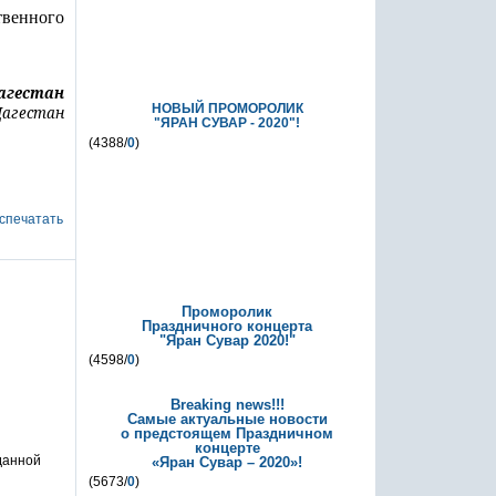
твенного
агестан
НОВЫЙ ПРОМОРОЛИК
Дагестан
"ЯРАН СУВАР - 2020"!
(4388/
0
)
спечатать
Проморолик
Праздничного концерта
"Яран Сувар 2020!"
(4598/
0
)
Breaking news!!!
Самые актуальные новости
о предстоящем Праздничном
концерте
 данной
«Яран Сувар – 2020»!
(5673/
0
)