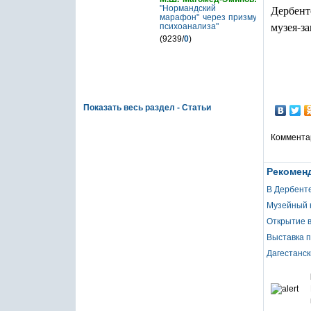
Дербент
"Нормандский
марафон" через призму
музея-з
психоанализа"
(9239/
0
)
Показать весь раздел - Статьи
Коммента
Рекоменд
В Дербенте
Музейный к
Открытие в
Выставка п
Дагестанск