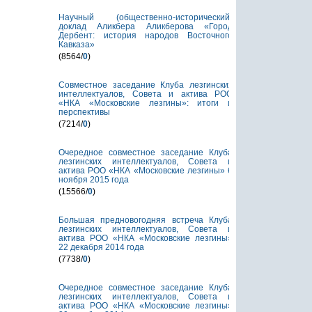
Научный (общественно-исторический)
доклад Аликбера Аликберова «Город
Дербент: история народов Восточного
Кавказа»
(8564/
0
)
Совместное заседание Клуба лезгинских
интеллектуалов, Совета и актива РОО
«НКА «Московские лезгины»: итоги и
перспективы
(7214/
0
)
Очередное совместное заседание Клуба
лезгинских интеллектуалов, Совета и
актива РОО «НКА «Московские лезгины» 6
ноября 2015 года
(15566/
0
)
Большая предновогодняя встреча Клуба
лезгинских интеллектуалов, Совета и
актива РОО «НКА «Московские лезгины»
22 декабря 2014 года
(7738/
0
)
Очередное совместное заседание Клуба
лезгинских интеллектуалов, Совета и
актива РОО «НКА «Московские лезгины»