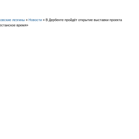
овские лезгины
»
Новости
» В Дербенте пройдёт открытие выставки проекта
естанское время»