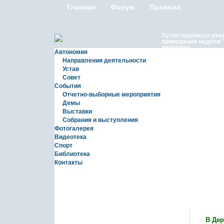
Главная
Форум
Правила
Путин подписал ука
проведении недели 
ежегодно
Автономия
Направления деятельности
Устав
Совет
События
Отчетно-выборные мероприятия
Демы
Выставки
Московские лезгины
Собрания и выступления
репортаж с Праздни
Сувар 2026 в Москве
Фотогалерея
Видеотека
Спорт
Библиотека
Контакты
Статьи
В Дер