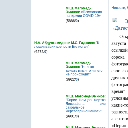
Новости
,
М.Ш. Магомед-
Эминов:
«Психология
пандемии COVID-19»
(5886/
0
)
Отк
августа
Н.А. Абдулгамидов и М.С. Гаджиев:
"К
локализации крепости Билистан"
ссылкой
(6272/
0
)
сорока
фотогра
М.Ш. Магомед-
Эминов:
"Нельзя
свои фо
делать вид, что ничего
не происходит"
других 
(8922/
0
)
фотогра
время”
М.Ш. Магомед-Эминов:
условны
"Борис Немцов: жертва
Левиафана или
какие-т
сакральное
разност
жертвоприношение?"
(9901/
0
)
агентс
«Пери» 
М.Ш. Магомед-Эминов: