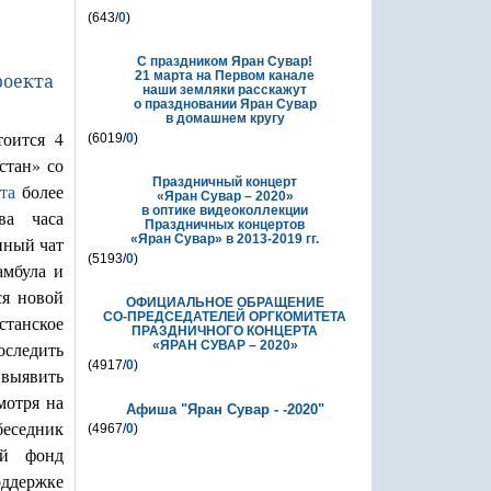
(643/
0
)
С праздником Яран Сувар!
21 марта на Первом канале
наши земляки расскажут
о праздновании Яран Сувар
в домашнем кругу
тоится 4
(6019/
0
)
стан» со
Праздничный концерт
та
более
«Яран Сувар – 2020»
в оптике видеоколлекции
ва часа
Праздничных концертов
«Яран Сувар»
в 2013-2019 гг.
нный чат
(5193/
0
)
амбула и
ся новой
ОФИЦИАЛЬНОЕ ОБРАЩЕНИЕ
СО-ПРЕДСЕДАТЕЛЕЙ ОРГКОМИТЕТА
станское
ПРАЗДНИЧНОГО КОНЦЕРТА
следить
«ЯРАН СУВАР – 2020»
(4917/
0
)
 выявить
мотря на
Афиша "Яран Сувар - -2020"
беседник
(4967/
0
)
ый фонд
оддержке