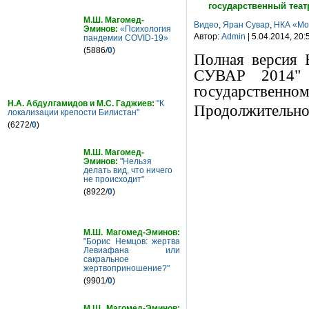
государственный теат
М.Ш. Магомед-
Видео
,
Яран Сувар
,
НКА «Мо
Эминов:
«Психология
Автор:
Admin
| 5.04.2014, 20:
пандемии COVID-19»
(5886/
0
)
Полная версия
СУВАР 2014" 
государственном
Н.А. Абдулгамидов и М.С. Гаджиев:
"К
Продолжительнос
локализации крепости Билистан"
(6272/
0
)
М.Ш. Магомед-
Эминов:
"Нельзя
делать вид, что ничего
не происходит"
(8922/
0
)
М.Ш. Магомед-Эминов:
"Борис Немцов: жертва
Левиафана или
сакральное
жертвоприношение?"
(9901/
0
)
М.Ш. Магомед-Эминов: