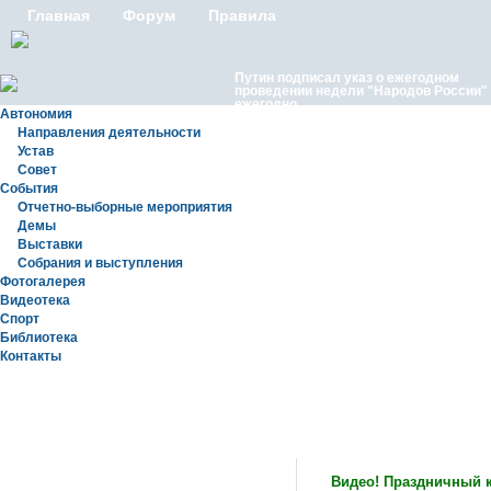
Главная
Форум
Правила
Путин подписал указ о ежегодном
проведении недели "Народов России"
ежегодно
Автономия
Направления деятельности
Устав
Совет
События
Отчетно-выборные мероприятия
Демы
Выставки
Московские лезгины отметили Яран С
Собрания и выступления
репортаж с Праздничного концерта «Я
Сувар 2026 в Москве» в Останкино
Фотогалерея
Видеотека
Спорт
Библиотека
Контакты
Статьи
Видео! Праздничный к