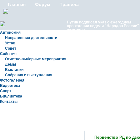
Главная
Форум
Правила
Путин подписал указ о ежегодном
проведении недели "Народов России"
ежегодно
Автономия
Направления деятельности
Устав
Совет
События
Отчетно-выборные мероприятия
Демы
Выставки
Московские лезгины отметили Яран С
Собрания и выступления
репортаж с Праздничного концерта «Я
Сувар 2026 в Москве» в Останкино
Фотогалерея
Видеотека
Спорт
Библиотека
Контакты
Новости
Первенство РД по дз