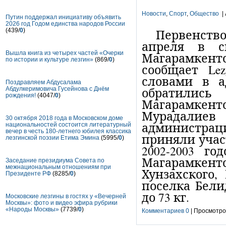
Новости
,
Спорт
,
Общество
| 
Путин поддержал инициативу объявить
2026 год Годом единства народов России
(439/
0
)
Первенство
апреля в 
Вышла книга из четырех частей «Очерки
Магарам
по истории и культуре лезгин»
(869/
0
)
сообщает Lez
словами в а
Поздравляем Абдусалама
обратились
Абдулкеримовича Гусейнова с Днём
рождения!
(4047/
0
)
Магарамкен
Мурадалие
30 октября 2018 года в Московском доме
администра
национальностей состоится литературный
вечер в честь 180-летнего юбилея классика
приняли учас
лезгинской поэзии Етима Эмина
(5995/
0
)
2002-2003 го
Магарамкентс
Заседание президиума Совета по
межнациональным отношениям при
Хунзахского,
Президенте РФ
(8285/
0
)
поселка Бели
до 73 кг.
Московские лезгины в гостях у «Вечерней
Москвы»: фото и видео эфира рубрики
«Народы Москвы»
(7739/
0
)
Комментариев 0
| Просмотров