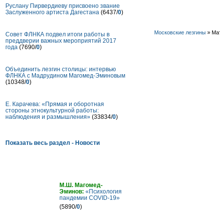
Руслану Пирвердиеву присвоено звание
Заслуженного артиста Дагестана
(6437/
0
)
Московские лезгины
» Мат
Совет ФЛНКА подвел итоги работы в
преддверии важных мероприятий 2017
года
(7690/
0
)
Объединить лезгин столицы: интервью
ФЛНКА с Мадрудином Магомед-Эминовым
(10348/
0
)
Е. Карачева: «Прямая и оборотная
стороны этнокультурной работы:
наблюдения и размышления»
(33834/
0
)
Показать весь раздел - Новости
Статьи
М.Ш. Магомед-
Эминов:
«Психология
пандемии COVID-19»
(5890/
0
)