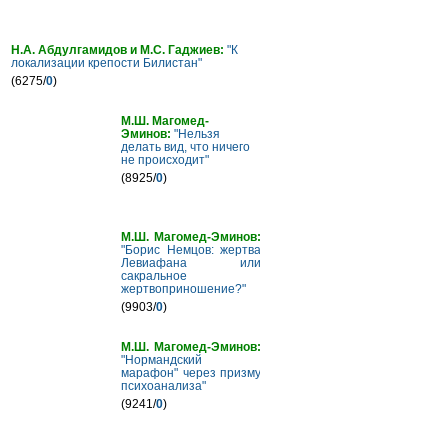
Н.А. Абдулгамидов и М.С. Гаджиев:
"К
локализации крепости Билистан"
(6275/
0
)
М.Ш. Магомед-
Эминов:
"Нельзя
делать вид, что ничего
не происходит"
(8925/
0
)
М.Ш. Магомед-Эминов:
"Борис Немцов: жертва
Левиафана или
сакральное
жертвоприношение?"
(9903/
0
)
М.Ш. Магомед-Эминов:
"Нормандский
марафон" через призму
психоанализа"
(9241/
0
)