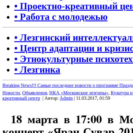
• Проектно-креативный це
• Работа с молодежью
• Лезгинский интеллектуа
• Центр адаптации и кризи
• Этнокультурные психоте
• Лезгинка
Breaking News!!! Самые последние новости о программе Празд
Новости
,
Объявления
,
НКА «Московские лезгины»
,
Культура и
креативный центр
| Автор:
Admin
| 11.03.2017, 01:59
18 марта в 17:00 в М
концерт «Яран Сувар 20