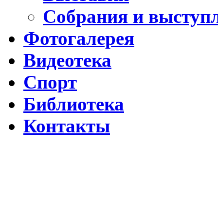
Собрания и выступ
Фотогалерея
Видеотека
Спорт
Библиотека
Контакты
Путин подписал указ о ежегодном проведении недели "Народо
Помогаем Дагестану вместе с Народным фронтом
ВИДЕО Праздничного концерта «ЯРАН СУВАР 2026 в Москве
Московские лезгины отметили Яран Сувар: репортаж с Праздн