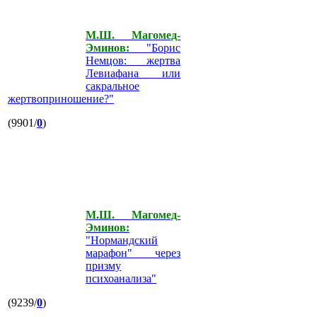
М.Ш. Магомед-
Эминов:
"Борис
Немцов: жертва
Левиафана или
сакральное
жертвоприношение?"
(9901/
0
)
М.Ш. Магомед-
Эминов:
"Нормандский
марафон" через
призму
психоанализа"
(9239/
0
)