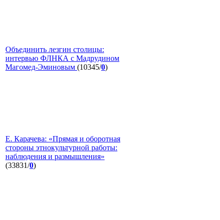
Объединить лезгин столицы:
интервью ФЛНКА с Мадрудином
Магомед-Эминовым
(10345/
0
)
Е. Карачева: «Прямая и оборотная
стороны этнокультурной работы:
наблюдения и размышления»
(33831/
0
)