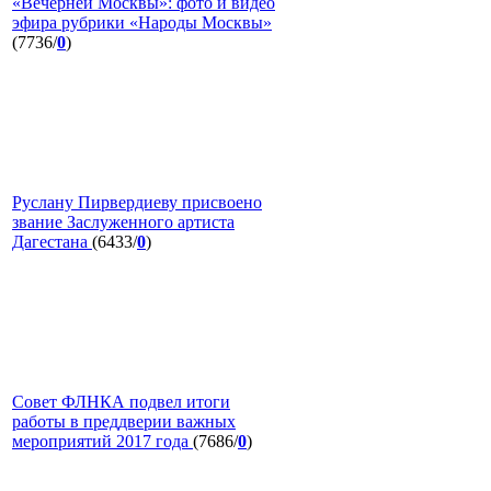
«Вечерней Москвы»: фото и видео
эфира рубрики «Народы Москвы»
(7736/
0
)
Руслану Пирвердиеву присвоено
звание Заслуженного артиста
Дагестана
(6433/
0
)
Совет ФЛНКА подвел итоги
работы в преддверии важных
мероприятий 2017 года
(7686/
0
)