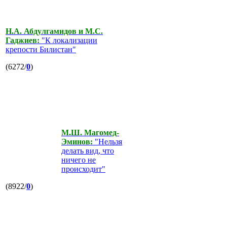
Н.А. Абдулгамидов и М.С.
Гаджиев:
"К локализации
крепости Билистан"
(6272/
0
)
М.Ш. Магомед-
Эминов:
"Нельзя
делать вид, что
ничего не
происходит"
(8922/
0
)