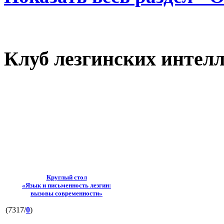
Клуб лезгинских интел
Круглый стол
«Язык и письменность лезгин:
вызовы современности»
(7317/
0
)