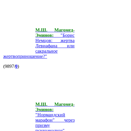
М.Ш. Магомед-
Эминов:
"Борис
Немцов: жертва
Левиафана или
сакральное
жертвоприношение?"
(9897/
0
)
М.Ш. Магомед-
Эминов:
"Нормандский
марафон" через
призму
психоанализа"