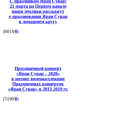
С праздником Яран Сувар!
21 марта на Первом канале
наши земляки расскажут
о праздновании Яран Сувар
в домашнем кругу
(6014/
0
)
Праздничный концерт
«Яран Сувар – 2020»
в оптике видеоколлекции
Праздничных концертов
«Яран Сувар»
в 2013-2019 гг.
(5190/
0
)