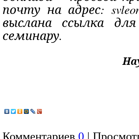
почту на адрес: svle
выслана ссылка для
семинару.
На
Комментариев
0
| Просмотр