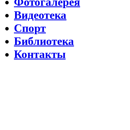
Фотогалерея
Видеотека
Спорт
Библиотека
Контакты
Путин подписал указ о ежегодном проведении недели "Народо
Помогаем Дагестану вместе с Народным фронтом
ВИДЕО Праздничного концерта «ЯРАН СУВАР 2026 в Москве
Московские лезгины отметили Яран Сувар: репортаж с Праздн