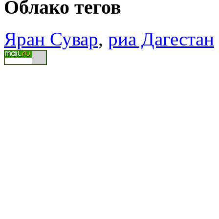
Облако тегов
Яран Сувар
,
риа Дагестан