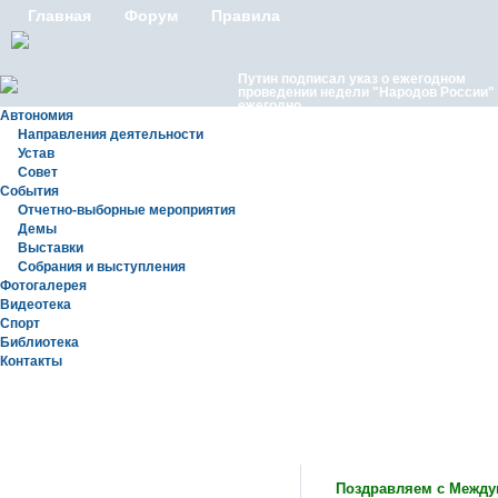
Главная
Форум
Правила
Путин подписал указ о ежегодном
проведении недели "Народов России"
ежегодно
Автономия
Направления деятельности
Устав
Совет
События
Отчетно-выборные мероприятия
Демы
Выставки
Московские лезгины отметили Яран С
Собрания и выступления
репортаж с Праздничного концерта «Я
Сувар 2026 в Москве» в Останкино
Фотогалерея
Видеотека
Спорт
Библиотека
Контакты
Статьи
Поздравляем с Между