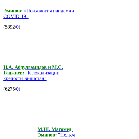
Эминов:
«Психология пандемии
COVID-19»
(5892/
0
)
Н.А. Абдулгамидов и М.С.
Гаджиев:
"К локализации
крепости Билистан"
(6275/
0
)
М.Ш. Магомед-
Эминов:
"Нельзя