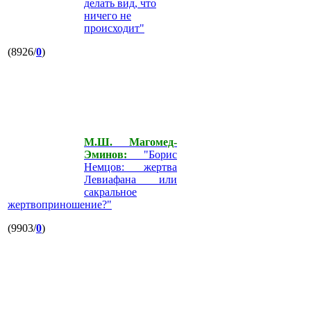
делать вид, что
ничего не
происходит"
(8926/
0
)
М.Ш. Магомед-
Эминов:
"Борис
Немцов: жертва
Левиафана или
сакральное
жертвоприношение?"
(9903/
0
)