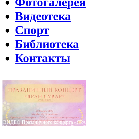
Фотогалерея
Видеотека
Спорт
Библиотека
Контакты
Путин подписал указ о ежегодном проведении недели "Народо
Помогаем Дагестану вместе с Народным фронтом
ВИДЕО Праздничного концерта «ЯРАН СУВАР 2026 в Москве
Московские лезгины отметили Яран Сувар: репортаж с Праздн