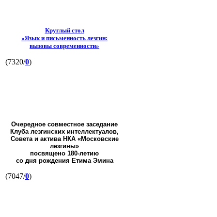
Круглый стол
«Язык и письменность лезгин:
вызовы современности»
(7320/
0
)
Очередное совместное заседание
Клуба лезгинских интеллектуалов,
Совета и актива НКА «Московские
лезгины»
посвящено 180-летию
со дня рождения Етима Эмина
(7047/
0
)