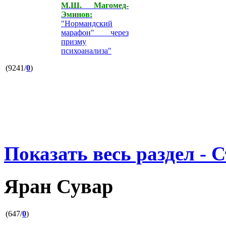
М.Ш. Магомед-
Эминов:
"Нормандский
марафон" через
призму
психоанализа"
(9241/
0
)
Показать весь раздел - 
Яран Сувар
(647/
0
)