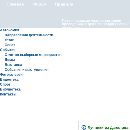
Главная
Форум
Правила
Путин подписал указ о ежегодном
проведении недели "Народов России"
ежегодно
Автономия
Направления деятельности
Устав
Совет
События
Отчетно-выборные мероприятия
Демы
Выставки
Московские лезгины отметили Яран С
Собрания и выступления
репортаж с Праздничного концерта «Я
Сувар 2026 в Москве» в Останкино
Фотогалерея
Видеотека
Спорт
Библиотека
Контакты
Статьи
Лучники из Дагестана