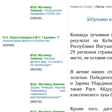
Новости
,
Спорт
| Автор:
Adm
М.Ш. Магомед-
Эминов:
«Психология
пандемии COVID-19»
(5882/
0
)
Команда лучников 
Н.А. Абдулгамидов и М.С. Гаджиев:
"К
результат на Ку
локализации крепости Билистан"
(6264/
0
)
Республики Ингушет
29 регионов страны
М.Ш. Магомед-
место, не оставив с
Эминов:
"Нельзя
делать вид, что ничего
не происходит"
(8919/
0
)
В активе наших сп
золотые. Победите
и Зарема Убардинов
М.Ш. Магомед-Эминов:
"Борис Немцов: жертва
также Рауп Абдур
Левиафана или
классического лука 
сакральное
жертвоприношение?"
(9897/
0
)
Кроме того, даг
М.Ш. Магомед-Эминов: